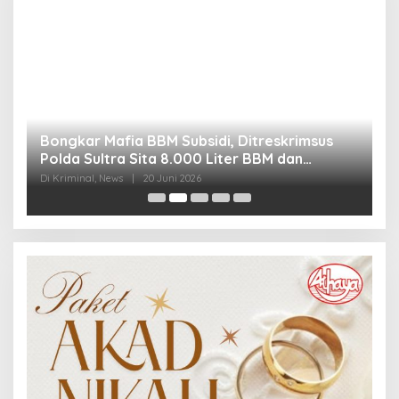
Bongkar Mafia BBM Subsidi, Ditreskrimsus
J
Polda Sultra Sita 8.000 Liter BBM dan
G
Ringkus 3 Tersangka
3
Di Kriminal, News
|
20 Juni 2026
Di