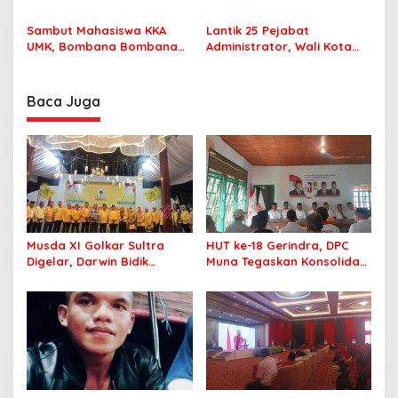
MPP Bombana, Warga Tak
Pastikan Pelajar Berangkat
Perlu Lagi ke Kendari
Sekolah dengan Aman
Sambut Mahasiswa KKA
Lantik 25 Pejabat
UMK, Bombana Bombana
Administrator, Wali Kota
Minta Program Kerja Tepat
Tegaskan ASN Harus
Sasaran
Berintegritas dan
Profesional Layani
Baca Juga
Masyarakat
Musda XI Golkar Sultra
HUT ke-18 Gerindra, DPC
Digelar, Darwin Bidik
Muna Tegaskan Konsolidasi
Kebangkitan Golkar di
dan Target Menang Pilkada
Muna dan Mubar