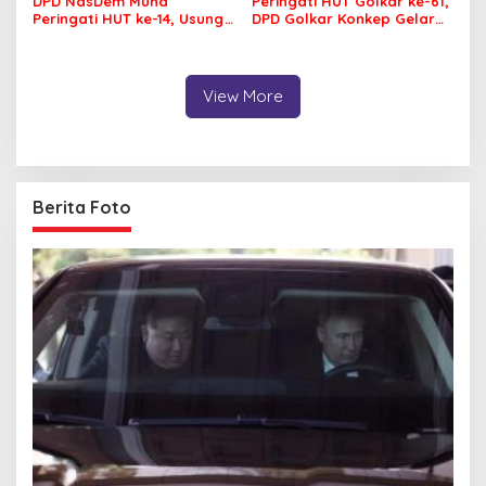
DPD NasDem Muna
Peringati HUT Golkar ke-61,
Peringati HUT ke-14, Usung
DPD Golkar Konkep Gelar
Tema Konsisten Membawa
Pasar Murah
Arus Perubahan
View More
Berita Foto