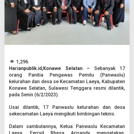
a
n
d
a
n
D
e
s
a
s
e
K
1,296
e
Harianpublik.id,Konawe Selatan –
Sebanyak 17
c
orang Panitia Pengawas Pemilu (Panwaslu)
a
kelurahan dan desa se Kecamatan Laeya, Kabupaten
m
Konawe Selatan, Sulawesi Tenggara resmi dilantik,
a
t
pada Senin (6/2/2023).
a
n
Usai dilantik, 17 Panwaslu kelurahan dan desa
L
sekecamatan Laeya mengikuti bimbingan teknis.
a
e
y
Dalam sambutannya, Ketua Panwaslu Kecamatan
a
Laeya, Ferryd Rhesa Arisandy mengatakan,