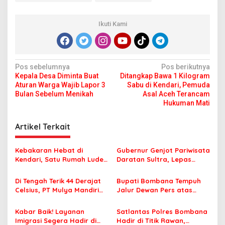
Ikuti Kami
N
Pos sebelumnya
Pos berikutnya
Kepala Desa Diminta Buat
Ditangkap Bawa 1 Kilogram
a
Aturan Warga Wajib Lapor 3
Sabu di Kendari, Pemuda
v
Bulan Sebelum Menikah
Asal Aceh Terancam
Hukuman Mati
i
g
Artikel Terkait
a
s
Kebakaran Hebat di
Gubernur Genjot Pariwisata
Kendari, Satu Rumah Ludes
Daratan Sultra, Lepas
i
Terbakar
Famtrip Overland Jelajahi
p
Tiga Kabupaten Unggulan
Di Tengah Terik 44 Derajat
Bupati Bombana Tempuh
Celsius, PT Mulya Mandiri
Jalur Dewan Pers atas
o
Travel Pastikan Seluruh
Pemberitaan Dugaan
s
Jamaah Tetap Sehat dan
Korupsi Jembatan Cirauci II
Kabar Baik! Layanan
Satlantas Polres Bombana
Nyaman Beribadah
Imigrasi Segera Hadir di
Hadir di Titik Rawan,