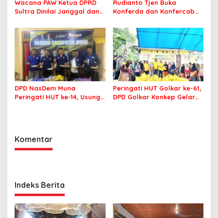
Wacana PAW Ketua DPRD
Rudianto Tjen Buka
Sultra Dinilai Janggal dan
Konferda dan Konfercab
Berpotensi Memicu ‘Gempa
PDIP Sultra, Ajak Kader
Politik’
Tingkatkan Soliditas
DPD NasDem Muna
Peringati HUT Golkar ke-61,
Peringati HUT ke-14, Usung
DPD Golkar Konkep Gelar
Tema Konsisten Membawa
Pasar Murah
Arus Perubahan
Komentar
Indeks Berita