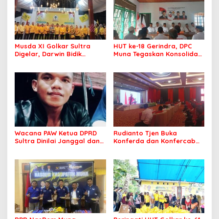
Musda XI Golkar Sultra
HUT ke-18 Gerindra, DPC
Digelar, Darwin Bidik
Muna Tegaskan Konsolidasi
Kebangkitan Golkar di
dan Target Menang Pilkada
Muna dan Mubar
Wacana PAW Ketua DPRD
Rudianto Tjen Buka
Sultra Dinilai Janggal dan
Konferda dan Konfercab
Berpotensi Memicu ‘Gempa
PDIP Sultra, Ajak Kader
Politik’
Tingkatkan Soliditas