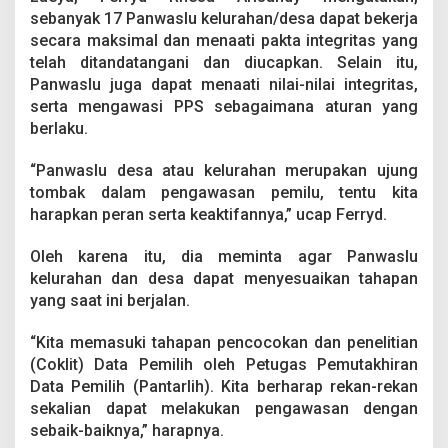
R
sebanyak 17 Panwaslu kelurahan/desa dapat bekerja
e
secara maksimal dan menaati pakta integritas yang
s
telah ditandatangani dan diucapkan. Selain itu,
m
i
Panwaslu juga dapat menaati nilai-nilai integritas,
D
serta mengawasi PPS sebagaimana aturan yang
i
berlaku.
l
a
“Panwaslu desa atau kelurahan merupakan ujung
n
t
tombak dalam pengawasan pemilu, tentu kita
i
harapkan peran serta keaktifannya,” ucap Ferryd.
k
Oleh karena itu, dia meminta agar Panwaslu
kelurahan dan desa dapat menyesuaikan tahapan
yang saat ini berjalan.
“Kita memasuki tahapan pencocokan dan penelitian
(Coklit) Data Pemilih oleh Petugas Pemutakhiran
Data Pemilih (Pantarlih). Kita berharap rekan-rekan
sekalian dapat melakukan pengawasan dengan
sebaik-baiknya,” harapnya.