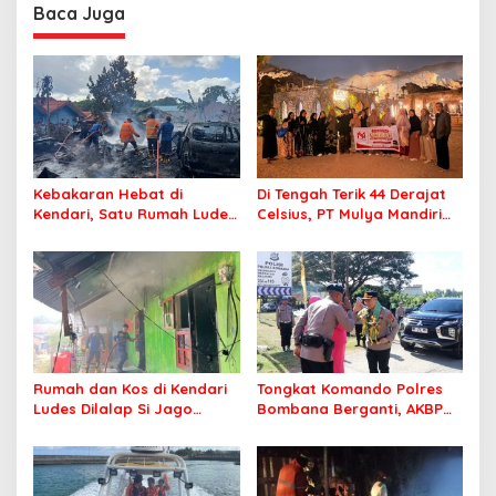
Profesional Layani
Baca Juga
Masyarakat
Kebakaran Hebat di
Di Tengah Terik 44 Derajat
Kendari, Satu Rumah Ludes
Celsius, PT Mulya Mandiri
Terbakar
Travel Pastikan Seluruh
Jamaah Tetap Sehat dan
Nyaman Beribadah
Rumah dan Kos di Kendari
Tongkat Komando Polres
Ludes Dilalap Si Jago
Bombana Berganti, AKBP
Merah
Irwandhy Idrus Nahkodai
Kepolisian Bombana