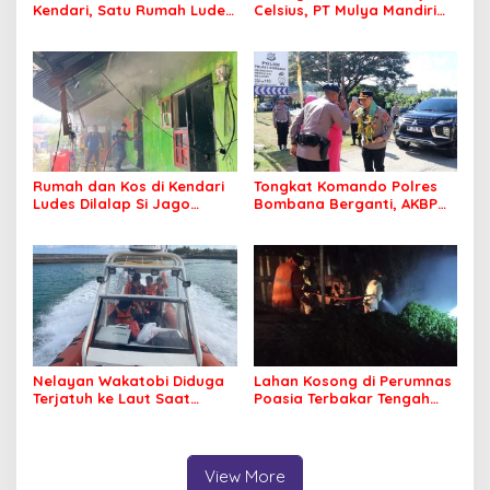
Kendari, Satu Rumah Ludes
Celsius, PT Mulya Mandiri
Terbakar
Travel Pastikan Seluruh
Jamaah Tetap Sehat dan
Nyaman Beribadah
Rumah dan Kos di Kendari
Tongkat Komando Polres
Ludes Dilalap Si Jago
Bombana Berganti, AKBP
Merah
Irwandhy Idrus Nahkodai
Kepolisian Bombana
Nelayan Wakatobi Diduga
Lahan Kosong di Perumnas
Terjatuh ke Laut Saat
Poasia Terbakar Tengah
Memancing
Malam
View More