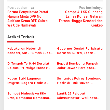
N
Pos sebelumnya
Pos berikutnya
Forum Penyelamat Partai
Gempa 4.1 SR Guncang
a
Hanura Minta DPP Non
Lainea Konsel, Getaran
v
Aktifkan Ketua DPD Sultra
Terasa Hingga Kendari dan
Wa Ode Nurhayati
Konkep
i
g
Artikel Terkait
a
s
Kebakaran Hebat di
Gubernur Genjot Pariwisata
Kendari, Satu Rumah Ludes
Daratan Sultra, Lepas
i
Terbakar
Famtrip Overland Jelajahi
p
Tiga Kabupaten Unggulan
Di Tengah Terik 44 Derajat
Bupati Bombana Tempuh
Celsius, PT Mulya Mandiri
Jalur Dewan Pers atas
o
Travel Pastikan Seluruh
Pemberitaan Dugaan
s
Jamaah Tetap Sehat dan
Korupsi Jembatan Cirauci II
Kabar Baik! Layanan
Satlantas Polres Bombana
Nyaman Beribadah
Imigrasi Segera Hadir di
Hadir di Titik Rawan,
MPP Bombana, Warga Tak
Pastikan Pelajar Berangkat
Perlu Lagi ke Kendari
Sekolah dengan Aman
Sambut Mahasiswa KKA
Lantik 25 Pejabat
UMK, Bombana Bombana
Administrator, Wali Kota
Minta Program Kerja Tepat
Tegaskan ASN Harus
Sasaran
Berintegritas dan