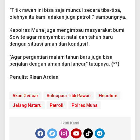
a
A
“Titik rawan ini bisa saja muncul secara tiba-tiba,
k
olehnya itu kami adakan juga patroli,” sambungnya.
a
n
Kapolres Muna juga mengimbau masyarakat bumi
G
e
Sowite agar menyambut natal dan tahun baru
n
dengan situasi aman dan kondusif.
c
a
“Agar pergantian malam tahun baru juga bisa
r
berjalan dengan aman dan lancar,” tutupnya.
(**)
P
a
t
Penulis: Rixan Ardian
r
o
l
Akan Gencar
Antisipasi Titik Rawan
Headline
i
Jelang Nataru
Patroli
Polres Muna
Ikuti Kami