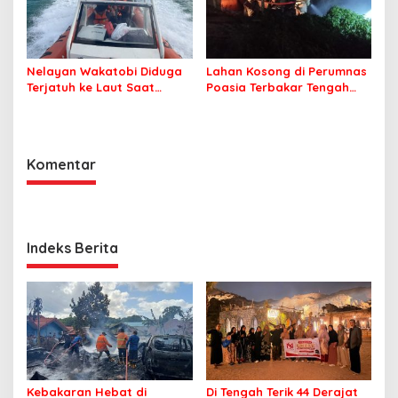
Nelayan Wakatobi Diduga
Lahan Kosong di Perumnas
Terjatuh ke Laut Saat
Poasia Terbakar Tengah
Memancing
Malam
Komentar
Indeks Berita
Kebakaran Hebat di
Di Tengah Terik 44 Derajat