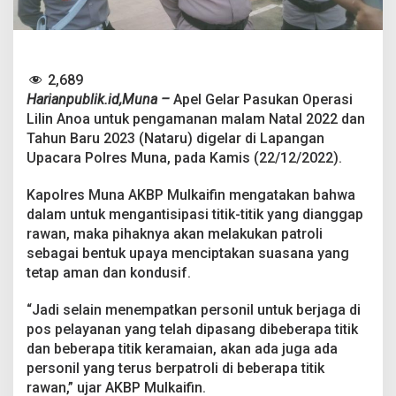
w
a
n
J
e
2,689
l
Harianpublik.id,Muna –
Apel Gelar Pasukan Operasi
a
n
Lilin Anoa untuk pengamanan malam Natal 2022 dan
g
Tahun Baru 2023 (Nataru) digelar di Lapangan
N
Upacara Polres Muna, pada Kamis (22/12/2022).
a
t
Kapolres Muna AKBP Mulkaifin mengatakan bahwa
a
r
dalam untuk mengantisipasi titik-titik yang dianggap
u
rawan, maka pihaknya akan melakukan patroli
,
sebagai bentuk upaya menciptakan suasana yang
P
tetap aman dan kondusif.
o
l
r
“Jadi selain menempatkan personil untuk berjaga di
e
pos pelayanan yang telah dipasang dibeberapa titik
s
dan beberapa titik keramaian, akan ada juga ada
M
personil yang terus berpatroli di beberapa titik
u
n
rawan,” ujar AKBP Mulkaifin.