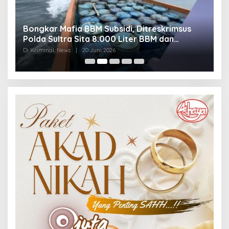
Bongkar Mafia BBM Subsidi, Ditreskrimsus
J
Polda Sultra Sita 8.000 Liter BBM dan
G
Ringkus 3 Tersangka
3
Di Kriminal, News
|
20 Juni 2026
Di