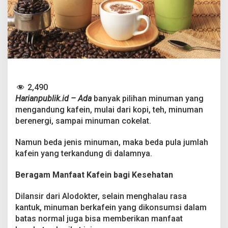
u
m
a
n
y
a
n
g
M
e
2,490
n
Harianpublik.id – Ada
banyak pilihan minuman yang
g
mengandung kafein, mulai dari kopi, teh, minuman
a
berenergi, sampai minuman cokelat.
n
d
u
Namun beda jenis minuman, maka beda pula jumlah
n
kafein yang terkandung di dalamnya.
g
K
Beragam Manfaat Kafein bagi Kesehatan
a
f
e
Dilansir dari Alodokter, selain menghalau rasa
i
kantuk, minuman berkafein yang dikonsumsi dalam
n
batas normal juga bisa memberikan manfaat