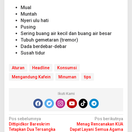
Mual
Muntah
Nyeri ulu hati
Pusing
Sering buang air kecil dan buang air besar
Tubuh gemetaran (tremor)
Dada berdebar-debar
Susah tidur
Aturan
Headline
Konsumsi
Mengandung Kafein
Minuman
tips
Ikuti Kami
N
Pos sebelumnya
Pos berikutnya
Dittipidkor Bareskrim
Menag Rencanakan KUA
a
Tetapkan Dua Tersangka
Dapat Layani Semua Agama