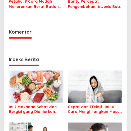
Ketahui 8 Cara Mudah
Bantu Percepat
Menurunkan Berat Badan,
Penyembuhan, 6 Jenis Buah
Apa Saja?
Ini Baik Dikonsumsi
Penderita DBD
Komentar
Indeks Berita
Ini 7 Makanan Sehat dan
Cepat dan Efektif, Ini 10
Bergizi yang Dianjurkan
Cara Menghilangkan Masuk
Dikonsumsi
Angin