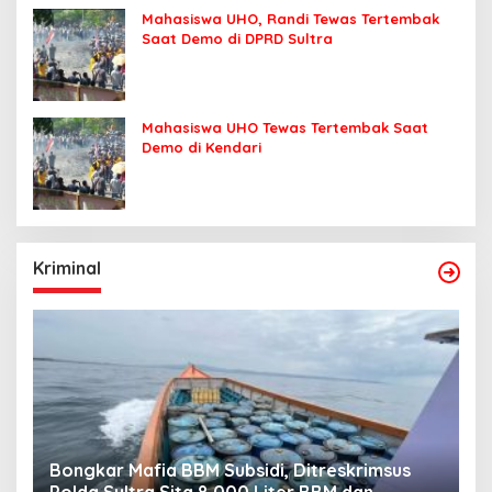
Mahasiswa UHO, Randi Tewas Tertembak
Saat Demo di DPRD Sultra
Mahasiswa UHO Tewas Tertembak Saat
Demo di Kendari
Kriminal
Bongkar Mafia BBM Subsidi, Ditreskrimsus
J