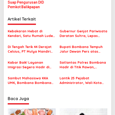
v
Suap Pengurusan DID
Pemkot Balikpapan
i
g
Artikel Terkait
a
s
Kebakaran Hebat di
Gubernur Genjot Pariwisata
Kendari, Satu Rumah Ludes
Daratan Sultra, Lepas
i
Terbakar
Famtrip Overland Jelajahi
p
Tiga Kabupaten Unggulan
Di Tengah Terik 44 Derajat
Bupati Bombana Tempuh
Celsius, PT Mulya Mandiri
Jalur Dewan Pers atas
o
Travel Pastikan Seluruh
Pemberitaan Dugaan
s
Jamaah Tetap Sehat dan
Korupsi Jembatan Cirauci II
Kabar Baik! Layanan
Satlantas Polres Bombana
Nyaman Beribadah
Imigrasi Segera Hadir di
Hadir di Titik Rawan,
MPP Bombana, Warga Tak
Pastikan Pelajar Berangkat
Perlu Lagi ke Kendari
Sekolah dengan Aman
Sambut Mahasiswa KKA
Lantik 25 Pejabat
UMK, Bombana Bombana
Administrator, Wali Kota
Minta Program Kerja Tepat
Tegaskan ASN Harus
Sasaran
Berintegritas dan
Profesional Layani
Baca Juga
Masyarakat