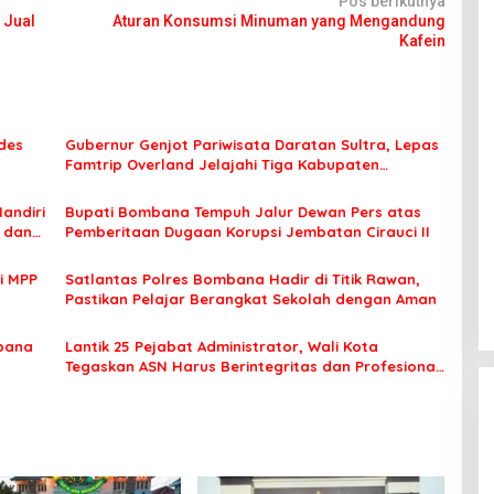
Pos berikutnya
 Jual
Aturan Konsumsi Minuman yang Mengandung
Kafein
des
Gubernur Genjot Pariwisata Daratan Sultra, Lepas
Famtrip Overland Jelajahi Tiga Kabupaten
Unggulan
Mandiri
Bupati Bombana Tempuh Jalur Dewan Pers atas
t dan
Pemberitaan Dugaan Korupsi Jembatan Cirauci II
i MPP
Satlantas Polres Bombana Hadir di Titik Rawan,
Pastikan Pelajar Berangkat Sekolah dengan Aman
bana
Lantik 25 Pejabat Administrator, Wali Kota
Tegaskan ASN Harus Berintegritas dan Profesional
Layani Masyarakat