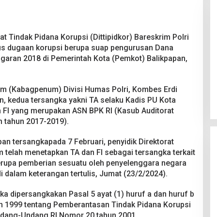
at Tindak Pidana Korupsi (Dittipidkor) Bareskrim Polri
s dugaan korupsi berupa suap pengurusan Dana
ggaran 2018 di Pemerintah Kota (Pemkot) Balikpapan,
Pesta Pernikahan Berakhir
Mencekam, Mahasiswa Ditikam
 (Kabagpenum) Divisi Humas Polri, Kombes Erdi
Badik Usai Cekcok saat Pesta
Di Kriminal
|
29 Juni 2026
Miras
, kedua tersangka yakni TA selaku Kadis PU Kota
 FI yang merupakan ASN BPK RI (Kasub Auditorat
im tahun 2017-2019).
pan tersangkapada 7 Februari, penyidik Direktorat
 telah menetapkan TA dan FI sebagai tersangka terkait
erupa pemberian sesuatu oleh penyelenggara negara
di dalam keterangan tertulis, Jumat (23/2/2024).
a dipersangkakan Pasal 5 ayat (1) huruf a dan huruf b
 1999 tentang Pemberantasan Tindak Pidana Korupsi
dang-Undang RI Nomor 20 tahun 2001.