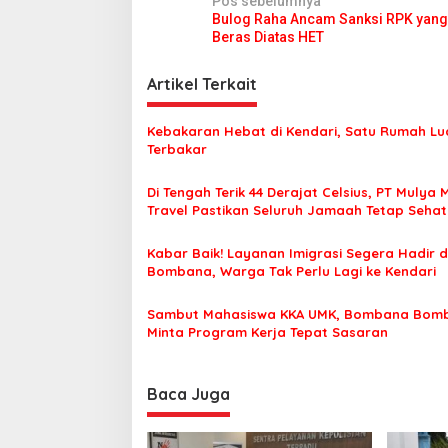
N
Pos sebelumnya
Bulog Raha Ancam Sanksi RPK yang
a
Beras Diatas HET
v
i
Artikel Terkait
g
Kebakaran Hebat di Kendari, Satu Rumah Lu
a
Terbakar
s
Di Tengah Terik 44 Derajat Celsius, PT Mulya 
i
Travel Pastikan Seluruh Jamaah Tetap Seha
p
Nyaman Beribadah
o
Kabar Baik! Layanan Imigrasi Segera Hadir d
Bombana, Warga Tak Perlu Lagi ke Kendari
s
Sambut Mahasiswa KKA UMK, Bombana Bom
Minta Program Kerja Tepat Sasaran
Baca Juga