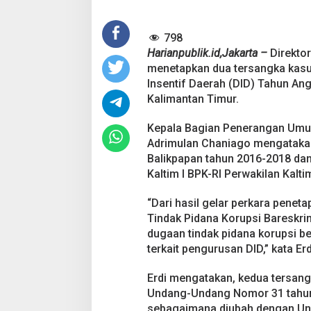
s
a
n
798
g
k
Harianpublik.id,Jakarta –
Direktor
a
menetapkan dua tersangka kasu
S
Insentif Daerah (DID) Tahun An
u
Kalimantan Timur.
a
p
P
Kepala Bagian Penerangan Umum
e
Adrimulan Chaniago mengatakan
n
Balikpapan tahun 2016-2018 dan
g
Kaltim I BPK-RI Perwakilan Kalt
u
r
u
“Dari hasil gelar perkara peneta
s
Tindak Pidana Korupsi Bareskrim
a
dugaan tindak pidana korupsi b
n
terkait pengurusan DID,” kata Er
D
I
D
Erdi mengatakan, kedua tersangk
P
Undang-Undang Nomor 31 tahun
e
sebagaimana diubah dengan Un