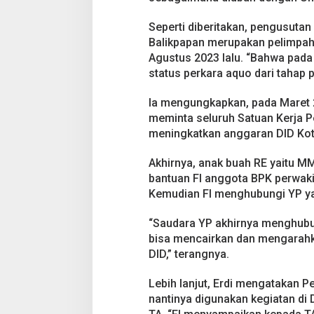
m
k
Seperti diberitakan, pengusuta
o
t
Balikpapan merupakan pelimpah
B
Agustus 2023 lalu. “Bahwa pada 
a
status perkara aquo dari tahap pe
l
i
Ia mengungkapkan, pada Maret 20
k
p
meminta seluruh Satuan Kerja P
a
meningkatkan anggaran DID Kota
p
a
Akhirnya, anak buah RE yaitu 
n
bantuan FI anggota BPK perwaki
Kemudian FI menghubungi YP y
“Saudara YP akhirnya menghub
bisa mencairkan dan mengarahk
DID,” terangnya.
Lebih lanjut, Erdi mengatakan 
nantinya digunakan kegiatan di