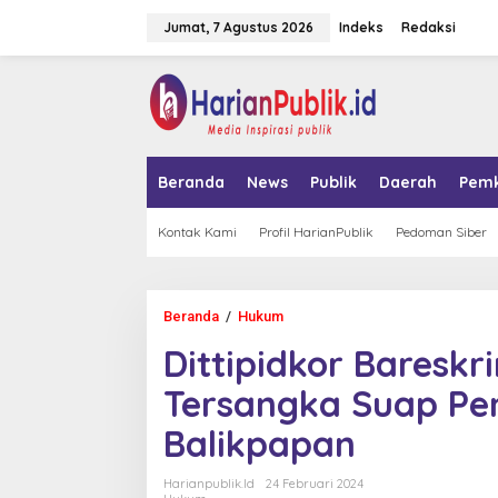
L
Jumat, 7 Agustus 2026
Indeks
Redaksi
e
w
a
tutup
t
i
k
e
k
Beranda
News
Publik
Daerah
Pem
o
n
t
Kontak Kami
Profil HarianPublik
Pedoman Siber
e
n
Beranda
/
Hukum
D
i
Dittipidkor Baresk
t
t
Tersangka Suap Pe
i
p
Balikpapan
i
d
k
Harianpublik.id
24 Februari 2024
o