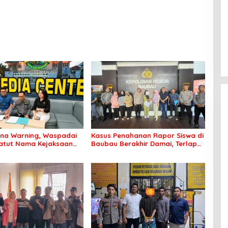
una Warning, Waspadai
Kasus Penahanan Rapor Siswa di
atut Nama Kejaksaan
Baubau Berakhir Damai, Terlapor
nta Uang dan Proyek
Minta Maaf dan Pelapor Cabut
Laporan