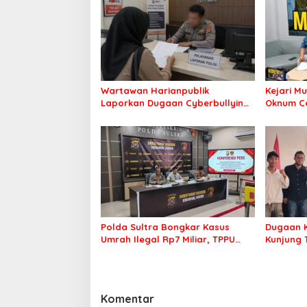
Wartawan Harianpublik
Kejari M
Laporkan Dugaan Cyberbullying
Oknum C
ke Polres Bombana, Soroti
untuk Mi
Proses Penanganan Aduan
Polda Sultra Bongkar Kasus
Dugaan K
Umrah Ilegal Rp7 Miliar, TPPU
Kunjung 
Diterapkan untuk Kejar Aset
Datangi 
Tersangka
Muna
Komentar