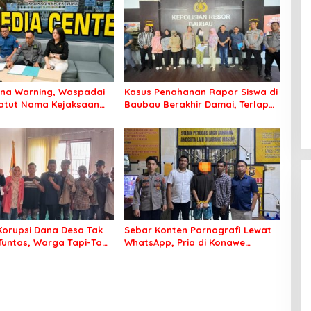
una Warning, Waspadai
Kasus Penahanan Rapor Siswa di
atut Nama Kejaksaan
Baubau Berakhir Damai, Terlapor
nta Uang dan Proyek
Minta Maaf dan Pelapor Cabut
Laporan
orupsi Dana Desa Tak
Sebar Konten Pornografi Lewat
Tuntas, Warga Tapi-Tapi
WhatsApp, Pria di Konawe
Kantor Bupati dan DPRD
Berakhir di Tangan Polisi