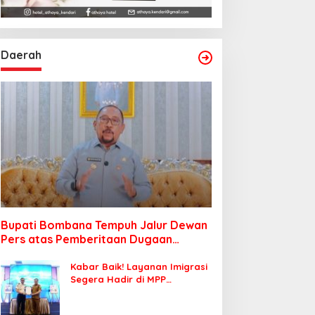
Daerah
Bupati Bombana Tempuh Jalur Dewan
Pers atas Pemberitaan Dugaan
Korupsi Jembatan Cirauci II
Kabar Baik! Layanan Imigrasi
Segera Hadir di MPP
Bombana, Warga Tak Perlu
Lagi ke Kendari