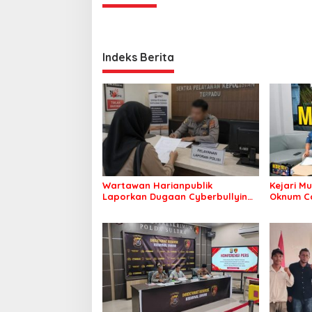
Indeks Berita
Wartawan Harianpublik
Kejari M
Laporkan Dugaan Cyberbullying
Oknum C
ke Polres Bombana, Soroti
untuk Mi
Proses Penanganan Aduan