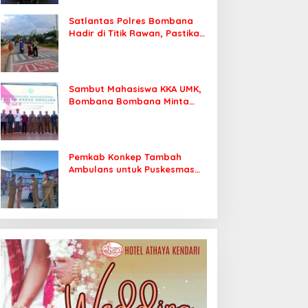
Satlantas Polres Bombana
Hadir di Titik Rawan, Pastikan
Pelajar Berangkat Sekolah
dengan Aman
Sambut Mahasiswa KKA UMK,
Bombana Bombana Minta
Program Kerja Tepat Sasaran
Pemkab Konkep Tambah
Ambulans untuk Puskesmas
Roko-Roko