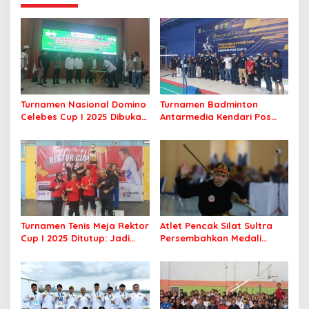
Turnamen Nasional Domino
Turnamen Badminton
Celebes Cup I 2025 Dibuka,
Antarmedia Kendari Pos
Peserta dari Enam Provinsi
Cup II Dimulai, Ajang
Perebutkan Hadiah Rp500
Silaturahmi Insan Pers
Juta
Turnamen Tenis Meja Rektor
Atlet Pencak Silat Sultra
Cup I 2025 Ditutup: Jadi
Persembahkan Medali
Ajang Silaturahmi Civitas
Perunggu di PORNAS Korpri
Akademika UHO
2025