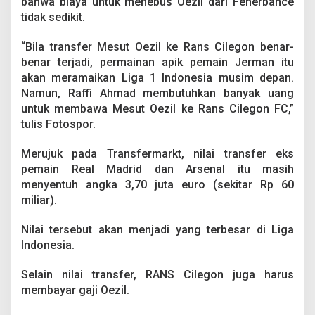
bahwa biaya untuk menebus Oezil dari Fenerbahce
e
tidak sedikit.
r
a
k
“Bila transfer Mesut Oezil ke Rans Cilegon benar-
s
benar terjadi, permainan apik pemain Jerman itu
i
akan meramaikan Liga 1 Indonesia musim depan.
d
Namun, Raffi Ahmad membutuhkan banyak uang
i
L
untuk membawa Mesut Oezil ke Rans Cilegon FC,”
i
tulis Fotospor.
g
a
Merujuk pada Transfermarkt, nilai transfer eks
1
pemain Real Madrid dan Arsenal itu masih
M
u
menyentuh angka 3,70 juta euro (sekitar Rp 60
s
miliar).
i
m
Nilai tersebut akan menjadi yang terbesar di Liga
D
Indonesia.
e
p
a
Selain nilai transfer, RANS Cilegon juga harus
n
membayar gaji Oezil.