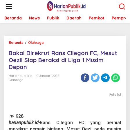
L
e
w
Beranda
News
Publik
Daerah
Pemkot
Pemprov
a
t
i
k
e
Beranda
/
Olahraga
B
k
a
o
Bakal Direkrut Rans Cilegon FC, Mesut
k
n
a
Oezil Siap Beraksi di Liga 1 Musim
t
l
e
Depan
D
n
i
Harianpublik.id
10 Januari 2022
r
Olahraga
e
k
r
Foto Ist
u
t
R
928
a
n
harianpublik.id-
Rans Cilegon FC yang berniat
s
merekrut pemain bintang, Mesut Oezil pada musim