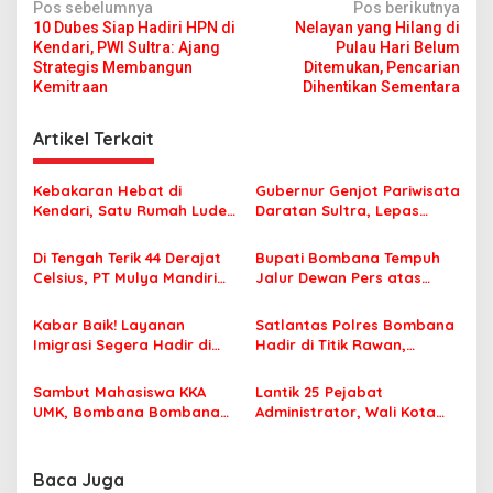
N
Pos sebelumnya
Pos berikutnya
10 Dubes Siap Hadiri HPN di
Nelayan yang Hilang di
a
Kendari, PWI Sultra: Ajang
Pulau Hari Belum
v
Strategis Membangun
Ditemukan, Pencarian
Kemitraan
Dihentikan Sementara
i
g
Artikel Terkait
a
s
Kebakaran Hebat di
Gubernur Genjot Pariwisata
Kendari, Satu Rumah Ludes
Daratan Sultra, Lepas
i
Terbakar
Famtrip Overland Jelajahi
p
Tiga Kabupaten Unggulan
Di Tengah Terik 44 Derajat
Bupati Bombana Tempuh
Celsius, PT Mulya Mandiri
Jalur Dewan Pers atas
o
Travel Pastikan Seluruh
Pemberitaan Dugaan
s
Jamaah Tetap Sehat dan
Korupsi Jembatan Cirauci II
Kabar Baik! Layanan
Satlantas Polres Bombana
Nyaman Beribadah
Imigrasi Segera Hadir di
Hadir di Titik Rawan,
MPP Bombana, Warga Tak
Pastikan Pelajar Berangkat
Perlu Lagi ke Kendari
Sekolah dengan Aman
Sambut Mahasiswa KKA
Lantik 25 Pejabat
UMK, Bombana Bombana
Administrator, Wali Kota
Minta Program Kerja Tepat
Tegaskan ASN Harus
Sasaran
Berintegritas dan
Profesional Layani
Baca Juga
Masyarakat