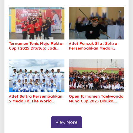
Peserta dari Enam Provinsi
Cup II Dimulai, Ajang
Perebutkan Hadiah Rp500
Silaturahmi Insan Pers
Juta
Turnamen Tenis Meja Rektor
Atlet Pencak Silat Sultra
Cup I 2025 Ditutup: Jadi
Persembahkan Medali
Ajang Silaturahmi Civitas
Perunggu di PORNAS Korpri
Akademika UHO
2025
Atlet Sultra Persembahkan
Open Turnamen Taekwondo
5 Medali di The World
Muna Cup 2025 Dibuka,
Games 2025 Chengdu
Diikuti 42 Klub se Sultra
View More