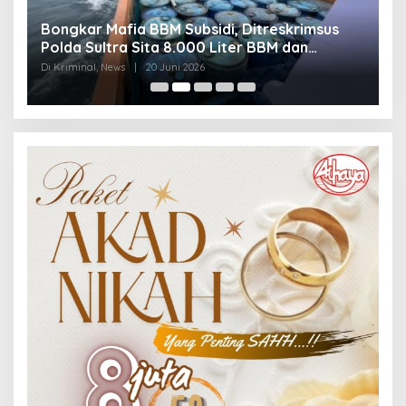
Bongkar Mafia BBM Subsidi, Ditreskrimsus
J
Polda Sultra Sita 8.000 Liter BBM dan
G
Ringkus 3 Tersangka
3
Di Kriminal, News
|
20 Juni 2026
Di