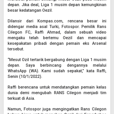
C
depan. Jika deal, Liga 1 musim depan kemungkinan
i
besar kedatangan Oezil.
l
e
g
Dilansir dari Kompas.com, rencana besar ini
o
didengar media asal Turki, Fotospor. Pemilik Rans
n
Cilegon FC, Raffi Ahmad, dalam sebuah video
F
mengaku telah bertemu Oezil dan mencapai
C
,
kesepakatan pribadi dengan pemain eks Arsenal
M
tersebut.
e
s
“Mesut Ozil tertarik bergabung dengan Liga 1 musim
u
depan. Saya berbincang dengannya melalui
t
O
WhatsApp (WA). Kami sudah sepakat,” kata Raffi,
e
Senin (10/1/2022).
z
i
Raffi berencana untuk mendatangkan pemain kelas
l
dunia demi mengubah RANS Cilegon menjadi tim
S
i
terkuat di Asia.
a
p
Namun, Fotospor juga mengingatkan Rans Cilegon
B