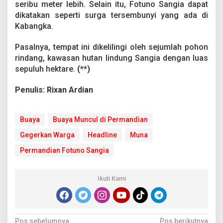
seribu meter lebih. Selain itu, Fotuno Sangia dapat
n
F
dikatakan seperti surga tersembunyi yang ada di
o
Kabangka.
t
u
Pasalnya, tempat ini dikelilingi oleh sejumlah pohon
n
rindang, kawasan hutan lindung Sangia dengan luas
o
S
sepuluh hektare.
(**)
a
n
Penulis: Rixan Ardian
g
i
a
Buaya
Buaya Muncul di Permandian
M
u
Gegerkan Warga
Headline
Muna
n
a
Permandian Fotuno Sangia
Ikuti Kami
Pos sebelumnya
Pos berikutnya