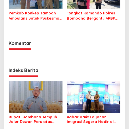
Pemkab Konkep Tambah
Tongkat Komando Polres
Ambulans untuk Puskesmas
Bombana Berganti, AKBP
Roko-Roko
Irwandhy Idrus Nahkodai
Kepolisian Bombana
Komentar
Indeks Berita
Bupati Bombana Tempuh
Kabar Baik! Layanan
Jalur Dewan Pers atas
Imigrasi Segera Hadir di
Pemberitaan Dugaan
MPP Bombana, Warga Tak