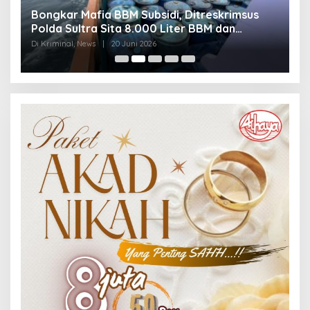
Bongkar Mafia BBM Subsidi, Ditreskrimsus
J
Polda Sultra Sita 8.000 Liter BBM dan
G
Ringkus 3 Tersangka
3
Di Kriminal, News
|
20 Juni 2026
Di