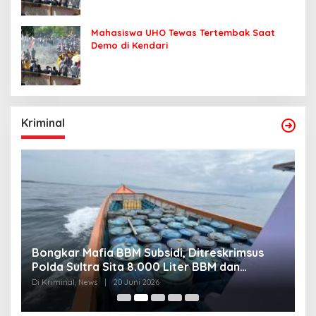
Mahasiswa UHO Tewas Tertembak Saat
Demo di Kendari
Kriminal
Bongkar Mafia BBM Subsidi, Ditreskrimsus
J
Polda Sultra Sita 8.000 Liter BBM dan
G
Ringkus 3 Tersangka
3
Di Kriminal, News
|
20 Juni 2026
Di