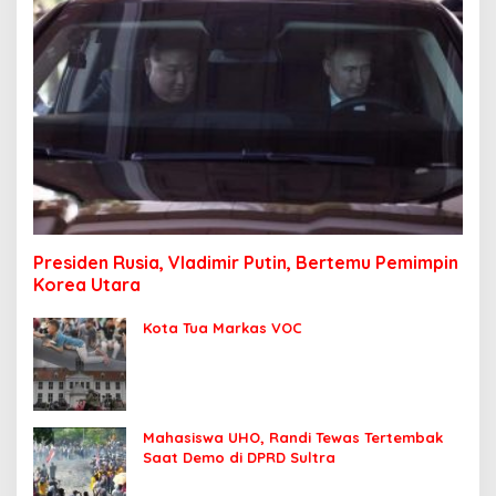
Presiden Rusia, Vladimir Putin, Bertemu Pemimpin
Korea Utara
Kota Tua Markas VOC
Mahasiswa UHO, Randi Tewas Tertembak
Saat Demo di DPRD Sultra