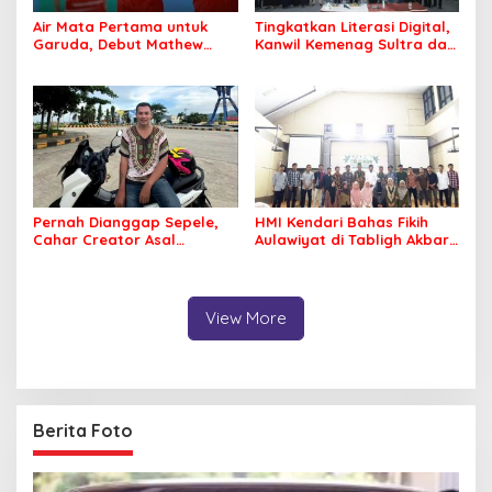
Air Mata Pertama untuk
Tingkatkan Literasi Digital,
Garuda, Debut Mathew
Kanwil Kemenag Sultra dan
Baker Sentuh Hati
Mafindo Kendari Gelar
Indonesia
Pelatihan AI Ready ASEAN
Pernah Dianggap Sepele,
HMI Kendari Bahas Fikih
Cahar Creator Asal
Aulawiyat di Tabligh Akbar
Bombana Raup Puluhan
FISIP UHO
Juta dari Media Sosial
View More
Berita Foto