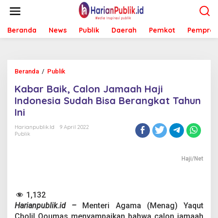
L
e
w
Beranda
News
Publik
Daerah
Pemkot
Pemprov
a
t
i
k
e
Beranda
/
Publik
K
k
a
o
Kabar Baik, Calon Jamaah Haji
b
n
a
Indonesia Sudah Bisa Berangkat Tahun
t
r
e
Ini
B
n
a
Harianpublik.id
9 April 2022
i
Publik
k
,
C
Haji/Net
a
l
o
1,132
n
J
Harianpublik.id –
Menteri Agama (Menag) Yaqut
a
Cholil Qoumas menyampaikan bahwa calon jamaah