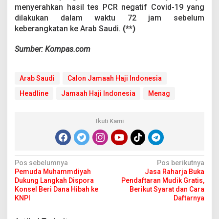
menyerahkan hasil tes PCR negatif Covid-19 yang
dilakukan dalam waktu 72 jam sebelum
keberangkatan ke Arab Saudi.
(**)
Sumber: Kompas.com
Arab Saudi
Calon Jamaah Haji Indonesia
Headline
Jamaah Haji Indonesia
Menag
Ikuti Kami
N
Pos sebelumnya
Pos berikutnya
Pemuda Muhammdiyah
Jasa Raharja Buka
a
Dukung Langkah Dispora
Pendaftaran Mudik Gratis,
v
Konsel Beri Dana Hibah ke
Berikut Syarat dan Cara
KNPI
Daftarnya
i