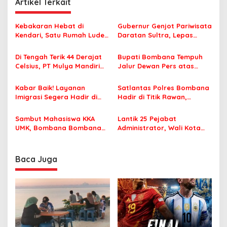
g
Artikel Terkait
a
s
Kebakaran Hebat di
Gubernur Genjot Pariwisata
Kendari, Satu Rumah Ludes
Daratan Sultra, Lepas
i
Terbakar
Famtrip Overland Jelajahi
p
Tiga Kabupaten Unggulan
Di Tengah Terik 44 Derajat
Bupati Bombana Tempuh
Celsius, PT Mulya Mandiri
Jalur Dewan Pers atas
o
Travel Pastikan Seluruh
Pemberitaan Dugaan
s
Jamaah Tetap Sehat dan
Korupsi Jembatan Cirauci II
Kabar Baik! Layanan
Satlantas Polres Bombana
Nyaman Beribadah
Imigrasi Segera Hadir di
Hadir di Titik Rawan,
MPP Bombana, Warga Tak
Pastikan Pelajar Berangkat
Perlu Lagi ke Kendari
Sekolah dengan Aman
Sambut Mahasiswa KKA
Lantik 25 Pejabat
UMK, Bombana Bombana
Administrator, Wali Kota
Minta Program Kerja Tepat
Tegaskan ASN Harus
Sasaran
Berintegritas dan
Profesional Layani
Baca Juga
Masyarakat