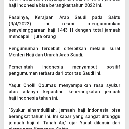
m
haji Indonesia bisa berangkat tahun 2022 ini.
a
a
Pasalnya, Kerajaan Arab Saudi pada Sabtu
h
H
(9/4/2022) ini resmi mengumumkan
a
penyelenggaraan haji 1443 H dengan total jamaah
j
mencapai 1 juta orang
i
I
Pengumuman tersebut diterbitkan melalui surat
n
d
Menteri Haji dan Umrah Arab Saudi.
o
n
Pemerintah Indonesia menyambut positif
e
pengumuman terbaru dari otoritas Saudi ini.
s
i
a
Yaqut Cholil Qoumas menyampaikan rasa syukur
S
atas adanya kepastian keberangkatan jemaah
u
haji Indonesia tahun ini.
d
a
“Syukur alhamdulillah, jemaah haji Indonesia bisa
h
B
berangkat tahun ini. Ini kabar yang sangat ditunggu
i
jemaah haji di Tanah Air,” ujar Yaqut dilansir dari
s