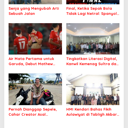
Senja yang Mengubah Arti
Final, Ketika Sepak Bola
Sebuah Jalan
Tidak Lagi Netral: Spanyol
vs Argentina
Air Mata Pertama untuk
Tingkatkan Literasi Digital,
Garuda, Debut Mathew
Kanwil Kemenag Sultra dan
Baker Sentuh Hati
Mafindo Kendari Gelar
Indonesia
Pelatihan AI Ready ASEAN
Pernah Dianggap Sepele,
HMI Kendari Bahas Fikih
Cahar Creator Asal
Aulawiyat di Tabligh Akbar
Bombana Raup Puluhan
FISIP UHO
Juta dari Media Sosial