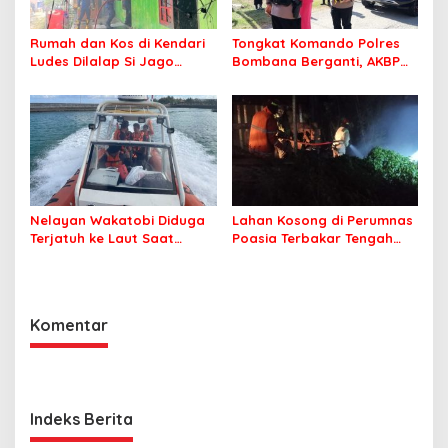
Rumah dan Kos di Kendari
Tongkat Komando Polres
Ludes Dilalap Si Jago
Bombana Berganti, AKBP
Merah
Irwandhy Idrus Nahkodai
Kepolisian Bombana
Nelayan Wakatobi Diduga
Lahan Kosong di Perumnas
Terjatuh ke Laut Saat
Poasia Terbakar Tengah
Memancing
Malam
Komentar
Indeks Berita