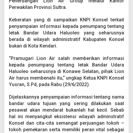
Penerbangan Lion Air Group melalui Kantor
r
Perwakilan Provinsi Sultra.
o
t
e
Keberatan yang di sampaikan KNPI Konsel terkait
s
penyampaian informasi kepada penumpang tentang
k
letak Bandar Udara Haluoleo yang seharusnya
e
berada di wilayah administratif Kabupaten Konsel
M
a
bukan di Kota Kendari.
s
k
“Pramugari Lion Air salah memberikan informasi
a
kepada penumpang tentang letak Bandar Udara
p
Haluoleo seharusnya di Konawe Selatan, pihak Lion
a
i
Air harus membenahi itu,“ ungkap Ketua KNPI Konsel
L
Yusran, S.Pd, pada Rabu (29/6/2022).
i
o
Dijelaskannya penyampaian informasi tentang nama
n
bandar udara tujuan yang sering dilakukan saat
A
i
pesawat akan mendarat bukanlah hal kecil. Sebab
r
hal ini menyangkut eksistensi wilayah adminstratif
G
Konsel dan cita-cita semangat perjuangan tokoh –
r
tokoh pemekaran serta memiliki peran vital sebagai
o