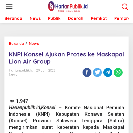
L
e
w
Beranda
News
Publik
Daerah
Pemkot
Pemprov
a
t
i
k
e
Beranda
/
News
K
k
N
o
KNPI Konsel Ajukan Protes ke Maskapai
P
n
I
Lion Air Group
t
K
e
o
Harianpublik.id
29 Juni 2022
n
News
n
s
e
l
A
1,947
j
Harianpublik.id,Konsel –
Komite Nasional Pemuda
u
k
Indonesia (KNPI) Kabupaten Konawe Selatan
a
(Konsel) Provinsi Sulawesi Tenggara (Sultra)
n
mengirimkan surat keberatan kepada Maskapai
P