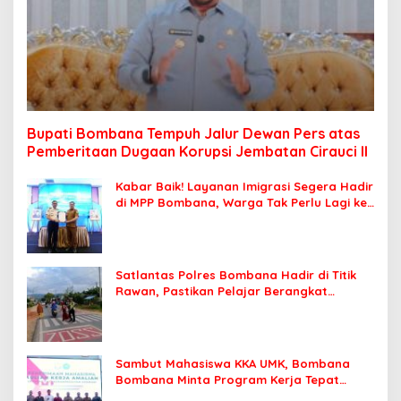
Bupati Bombana Tempuh Jalur Dewan Pers atas
Pemberitaan Dugaan Korupsi Jembatan Cirauci II
Kabar Baik! Layanan Imigrasi Segera Hadir
di MPP Bombana, Warga Tak Perlu Lagi ke
Kendari
Satlantas Polres Bombana Hadir di Titik
Rawan, Pastikan Pelajar Berangkat
Sekolah dengan Aman
Sambut Mahasiswa KKA UMK, Bombana
Bombana Minta Program Kerja Tepat
Sasaran