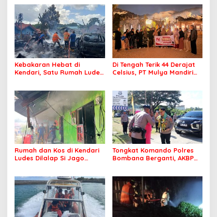
Kebakaran Hebat di
Di Tengah Terik 44 Derajat
Kendari, Satu Rumah Ludes
Celsius, PT Mulya Mandiri
Terbakar
Travel Pastikan Seluruh
Jamaah Tetap Sehat dan
Nyaman Beribadah
Rumah dan Kos di Kendari
Tongkat Komando Polres
Ludes Dilalap Si Jago
Bombana Berganti, AKBP
Merah
Irwandhy Idrus Nahkodai
Kepolisian Bombana