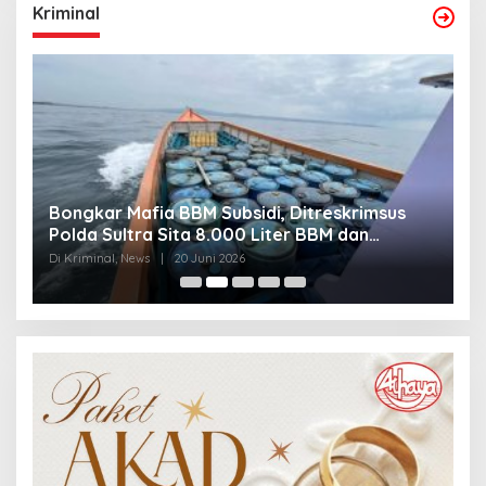
Kriminal
Bongkar Mafia BBM Subsidi, Ditreskrimsus
J
Polda Sultra Sita 8.000 Liter BBM dan
G
Ringkus 3 Tersangka
3
Di Kriminal, News
|
20 Juni 2026
Di