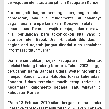
u
perwujudan identitas atau jati diri Kabupaten Konsel.
p
“Itu menjadi bagian semangat perjuangan tokoh
pemekaran, ada nilai fundamental di dalamnya
bagaimana memperkenalkan Konawe Selatan ini
secara luas. Pemuda wajib menjaga dan merawat
nilai perjuangan para tokoh-tokoh kita yang di
sponsori oleh Bapak Drs. H. Jakub Silondae. Ini
bagian dari sejarah jangan dinodai oleh kesalahan
informasi ,” tutur Yusran.
Dia menambahkan, sejak kabupaten ini dibentuk
melalui Undang Undang Nomor 4 Tahun 2003 hingga
perubahan nama Bandara Udara Wolter Monginsidi
menjadi Bandar Udara Haluoleo lokasi keberadaan
Bandara Udara tersebut masih tetap terletak di
Kecamatan Ranomeeto sebagai satu wilayah di
Kabupaten Konsel.
“Pada 13 Februari 2010 silam berganti nama bandar
udaranya tapi lokasi masih tetap di wilayah Konawe