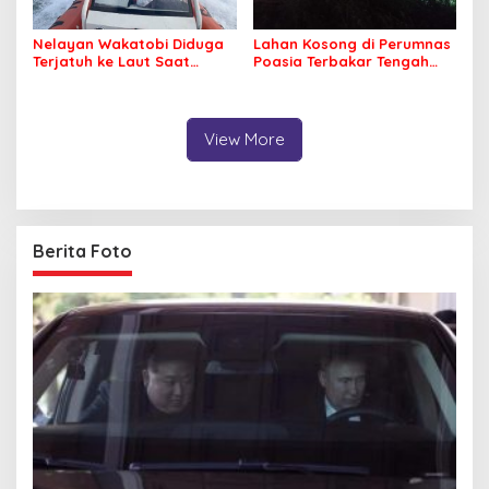
Nelayan Wakatobi Diduga
Lahan Kosong di Perumnas
Terjatuh ke Laut Saat
Poasia Terbakar Tengah
Memancing
Malam
View More
Berita Foto