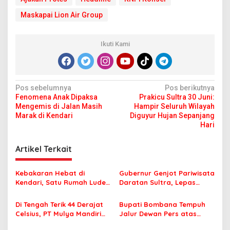
Maskapai Lion Air Group
Ikuti Kami
N
Pos sebelumnya
Pos berikutnya
Fenomena Anak Dipaksa
Prakicu Sultra 30 Juni:
a
Mengemis di Jalan Masih
Hampir Seluruh Wilayah
v
Marak di Kendari
Diguyur Hujan Sepanjang
Hari
i
g
Artikel Terkait
a
s
Kebakaran Hebat di
Gubernur Genjot Pariwisata
Kendari, Satu Rumah Ludes
Daratan Sultra, Lepas
i
Terbakar
Famtrip Overland Jelajahi
p
Tiga Kabupaten Unggulan
Di Tengah Terik 44 Derajat
Bupati Bombana Tempuh
Celsius, PT Mulya Mandiri
Jalur Dewan Pers atas
o
Travel Pastikan Seluruh
Pemberitaan Dugaan