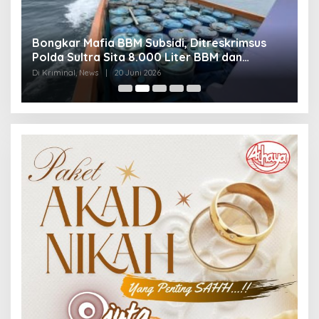
Bongkar Mafia BBM Subsidi, Ditreskrimsus
J
Polda Sultra Sita 8.000 Liter BBM dan
G
Ringkus 3 Tersangka
3
Di Kriminal, News
|
20 Juni 2026
Di