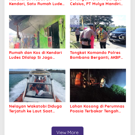
Kendari, Satu Rumah Ludes
Celsius, PT Mulya Mandiri
Terbakar
Travel Pastikan Seluruh
Jamaah Tetap Sehat dan
Nyaman Beribadah
Rumah dan Kos di Kendari
Tongkat Komando Polres
Ludes Dilalap Si Jago
Bombana Berganti, AKBP
Merah
Irwandhy Idrus Nahkodai
Kepolisian Bombana
Nelayan Wakatobi Diduga
Lahan Kosong di Perumnas
Terjatuh ke Laut Saat
Poasia Terbakar Tengah
Memancing
Malam
View More