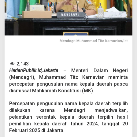
e
p
a
t
a
n
P
e
Mendagri Muhammad Tito Karnavian/Ist
n
g
u
s
2,143
u
HarianPublik.id,Jakarta –
Menteri Dalam Negeri
l
(Mendagri), Muhammad Tito Karnavian meminta
a
percepatan pengusulan nama kepala daerah pasca
n
K
dismissal Mahkamah Konstitusi (MK).
e
p
Percepatan pengusulan nama kepala daerah terpilih
a
dilakukan karena Mendagri menjadwalkan,
l
pelantikan serentak kepala daerah terpilih hasil
a
D
pemilihan kepala daerah tahun 2024, tanggal 20
a
Februari 2025 di Jakarta.
e