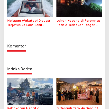
Nelayan Wakatobi Diduga
Lahan Kosong di Perumnas
Terjatuh ke Laut Saat
Poasia Terbakar Tengah
Memancing
Malam
Komentar
Indeks Berita
Kebakaran Hebat di
Di Tengah Terik 44 Derajat