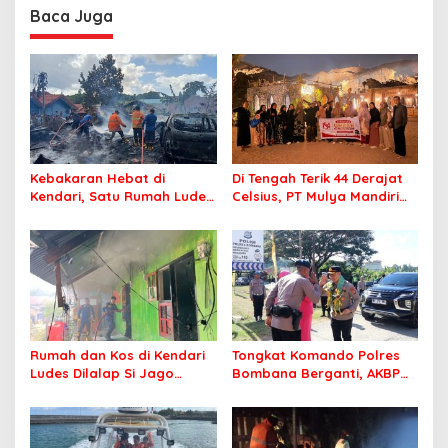
Profesional Layani
Baca Juga
Masyarakat
Kebakaran Hebat di
Di Tengah Terik 44 Derajat
Kendari, Satu Rumah Ludes
Celsius, PT Mulya Mandiri
Terbakar
Travel Pastikan Seluruh
Jamaah Tetap Sehat dan
Nyaman Beribadah
Rumah dan Kos di Kendari
Tongkat Komando Polres
Ludes Dilalap Si Jago
Bombana Berganti, AKBP
Merah
Irwandhy Idrus Nahkodai
Kepolisian Bombana