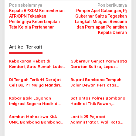
N
Pos sebelumnya
Pos berikutnya
Kepala BPSDM Kementerian
Pimpin Apel Gabungan, Pj
a
ATR/BPN Tekankan
Gubernur Sultra Tegaskan
v
Pentingnya Keberlanjutan
Langkah Mitigasi Bencana
Tata Kelola Pertanahan
dan Persiapan Pelantikan
i
Kepala Daerah
g
Artikel Terkait
a
s
Kebakaran Hebat di
Gubernur Genjot Pariwisata
i
Kendari, Satu Rumah Ludes
Daratan Sultra, Lepas
p
Terbakar
Famtrip Overland Jelajahi
Tiga Kabupaten Unggulan
Di Tengah Terik 44 Derajat
Bupati Bombana Tempuh
o
Celsius, PT Mulya Mandiri
Jalur Dewan Pers atas
s
Travel Pastikan Seluruh
Pemberitaan Dugaan
Jamaah Tetap Sehat dan
Korupsi Jembatan Cirauci II
Kabar Baik! Layanan
Satlantas Polres Bombana
Nyaman Beribadah
Imigrasi Segera Hadir di
Hadir di Titik Rawan,
MPP Bombana, Warga Tak
Pastikan Pelajar Berangkat
Perlu Lagi ke Kendari
Sekolah dengan Aman
Sambut Mahasiswa KKA
Lantik 25 Pejabat
UMK, Bombana Bombana
Administrator, Wali Kota
Minta Program Kerja Tepat
Tegaskan ASN Harus
Sasaran
Berintegritas dan