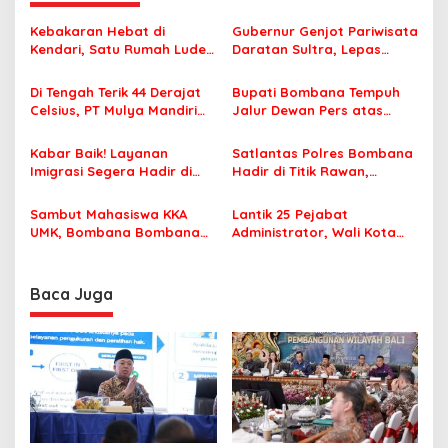
a
Kebakaran Hebat di
Gubernur Genjot Pariwisata
s
Kendari, Satu Rumah Ludes
Daratan Sultra, Lepas
Terbakar
Famtrip Overland Jelajahi
i
Tiga Kabupaten Unggulan
Di Tengah Terik 44 Derajat
Bupati Bombana Tempuh
p
Celsius, PT Mulya Mandiri
Jalur Dewan Pers atas
Travel Pastikan Seluruh
Pemberitaan Dugaan
o
Jamaah Tetap Sehat dan
Korupsi Jembatan Cirauci II
Kabar Baik! Layanan
Satlantas Polres Bombana
s
Nyaman Beribadah
Imigrasi Segera Hadir di
Hadir di Titik Rawan,
MPP Bombana, Warga Tak
Pastikan Pelajar Berangkat
Perlu Lagi ke Kendari
Sekolah dengan Aman
Sambut Mahasiswa KKA
Lantik 25 Pejabat
UMK, Bombana Bombana
Administrator, Wali Kota
Minta Program Kerja Tepat
Tegaskan ASN Harus
Sasaran
Berintegritas dan
Profesional Layani
Baca Juga
Masyarakat