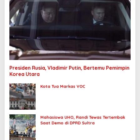
Presiden Rusia, Vladimir Putin, Bertemu Pemimpin
Korea Utara
Kota Tua Markas VOC
Mahasiswa UHO, Randi Tewas Tertembak
Saat Demo di DPRD Sultra