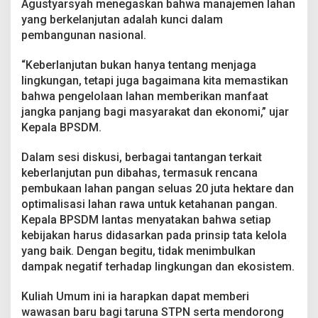
Agustyarsyah menegaskan bahwa manajemen lahan
n
g
yang berkelanjutan adalah kunci dalam
n
pembangunan nasional.
y
a
“Keberlanjutan bukan hanya tentang menjaga
K
lingkungan, tetapi juga bagaimana kita memastikan
e
b
bahwa pengelolaan lahan memberikan manfaat
e
jangka panjang bagi masyarakat dan ekonomi,” ujar
r
Kepala BPSDM.
l
a
Dalam sesi diskusi, berbagai tantangan terkait
n
j
keberlanjutan pun dibahas, termasuk rencana
u
pembukaan lahan pangan seluas 20 juta hektare dan
t
optimalisasi lahan rawa untuk ketahanan pangan.
a
Kepala BPSDM lantas menyatakan bahwa setiap
n
kebijakan harus didasarkan pada prinsip tata kelola
T
a
yang baik. Dengan begitu, tidak menimbulkan
t
dampak negatif terhadap lingkungan dan ekosistem.
a
K
Kuliah Umum ini ia harapkan dapat memberi
e
wawasan baru bagi taruna STPN serta mendorong
l