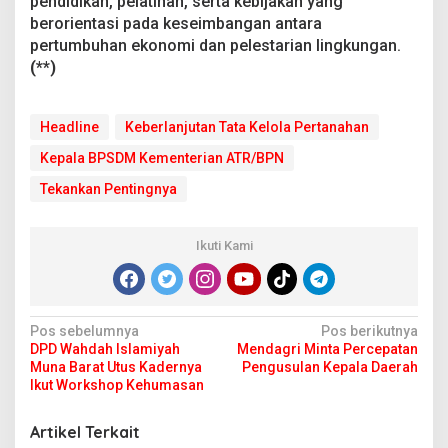
pendidikan, pelatihan, serta kebijakan yang
berorientasi pada keseimbangan antara
pertumbuhan ekonomi dan pelestarian lingkungan.
(**)
Headline
Keberlanjutan Tata Kelola Pertanahan
Kepala BPSDM Kementerian ATR/BPN
Tekankan Pentingnya
Ikuti Kami
N
Pos sebelumnya
Pos berikutnya
DPD Wahdah Islamiyah
Mendagri Minta Percepatan
a
Muna Barat Utus Kadernya
Pengusulan Kepala Daerah
v
Ikut Workshop Kehumasan
i
Artikel Terkait
g