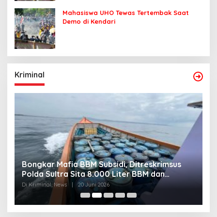
Mahasiswa UHO Tewas Tertembak Saat
Demo di Kendari
Kriminal
Bongkar Mafia BBM Subsidi, Ditreskrimsus
J
Polda Sultra Sita 8.000 Liter BBM dan
G
Ringkus 3 Tersangka
3
Di Kriminal, News
|
20 Juni 2026
Di