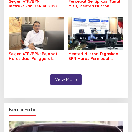
Sekjen ATR/BPN
Percepat Sertipikasi Tanah
Instruksikan RKA-KL 2027
MBR, Menteri Nusron
Berfokus pada
Pastikan Manfaat Program
Transformasi Layanan
Pemerintah Dirasakan Utuh
Pertanahan
Sekjen ATR/BPN: Pejabat
Menteri Nusron Tegaskan
Harus Jadi Penggerak
BPN Harus Permudah
Organisasi yang
Layanan, Kepentingan
Berdampak bagi
Masyarakat Jadi Prioritas
Masyarakat
View More
Berita Foto