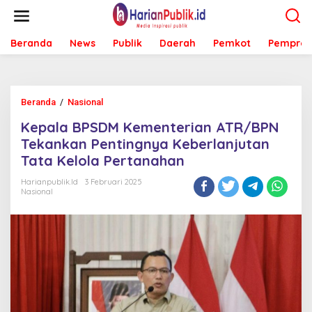
L
e
w
Beranda
News
Publik
Daerah
Pemkot
Pemprov
a
t
i
k
e
Beranda
/
Nasional
K
k
e
o
Kepala BPSDM Kementerian ATR/BPN
p
n
a
Tekankan Pentingnya Keberlanjutan
t
l
e
Tata Kelola Pertanahan
a
n
B
Harianpublik.id
3 Februari 2025
P
Nasional
S
D
M
K
e
m
e
n
t