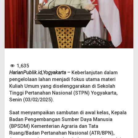
e
r
i
a
n
A
T
R
/
B
P
N
1,635
T
HarianPublik.id,Yogyakarta –
Keberlanjutan dalam
e
pengelolaan lahan menjadi fokus utama materi
k
a
Kuliah Umum yang diselenggarakan di Sekolah
n
Tinggi Pertanahan Nasional (STPN) Yogyakarta,
k
Senin (03/02/2025).
a
n
Saat menyampaikan sambutan di awal kelas, Kepala
P
e
Badan Pengembangan Sumber Daya Manusia
n
(BPSDM) Kementerian Agraria dan Tata
t
Ruang/Badan Pertanahan Nasional (ATR/BPN),
i