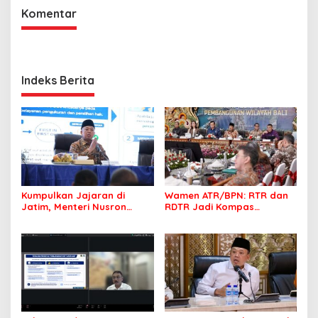
Komentar
Indeks Berita
Kumpulkan Jajaran di
Wamen ATR/BPN: RTR dan
Jatim, Menteri Nusron
RDTR Jadi Kompas
Tegaskan Rakyat Harus
Pembangunan Bali
Jadi Prioritas