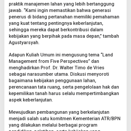
o
praktik manajemen lahan yang lebih bertanggung
l
jawab. “Kami ingin memastikan bahwa generasi
a
penerus di bidang pertanahan memiliki pemahaman
P
yang kuat tentang pentingnya keberlanjutan,
e
r
sehingga mereka dapat berkontribusi dalam
t
kebijakan yang berpihak pada masa depan,” tambah
a
Agustyarsyah.
n
a
Adapun Kuliah Umum ini mengusung tema “Land
h
a
Management from Five Perspectives” dan
n
menghadirkan Prof. Dr. Walter Timo de Vries
sebagai narasumber utama. Diskusi menyoroti
bagaimana kebijakan penggunaan lahan,
perencanaan tata ruang, serta pengelolaan hak dan
kepemilikan tanah harus selalu mempertimbangkan
aspek keberlanjutan.
Mewujudkan pembangunan yang berkelanjutan
menjadi salah satu komitmen Kementerian ATR/BPN
yang dilakukan melalui berbagai program