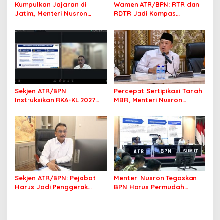
Kumpulkan Jajaran di
Wamen ATR/BPN: RTR dan
Jatim, Menteri Nusron
RDTR Jadi Kompas
Tegaskan Rakyat Harus
Pembangunan Bali
Jadi Prioritas
Sekjen ATR/BPN
Percepat Sertipikasi Tanah
Instruksikan RKA-KL 2027
MBR, Menteri Nusron
Berfokus pada
Pastikan Manfaat Program
Transformasi Layanan
Pemerintah Dirasakan Utuh
Pertanahan
Sekjen ATR/BPN: Pejabat
Menteri Nusron Tegaskan
Harus Jadi Penggerak
BPN Harus Permudah
Organisasi yang
Layanan, Kepentingan
Berdampak bagi
Masyarakat Jadi Prioritas
Masyarakat