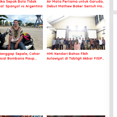
tika Sepak Bola Tidak
Air Mata Pertama untuk Garuda,
al: Spanyol vs Argentina
Debut Mathew Baker Sentuh Hati
Indonesia
ianggap Sepele, Cahar
HMI Kendari Bahas Fikih
 Asal Bombana Raup
Aulawiyat di Tabligh Akbar FISIP
Juta dari Media Sosial
UHO