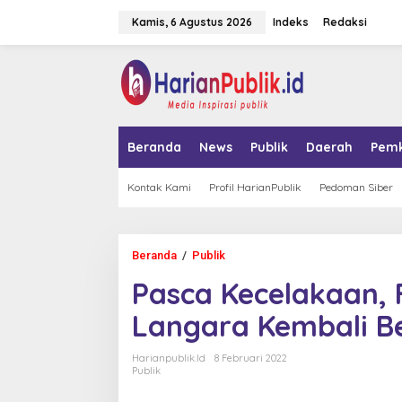
L
Kamis, 6 Agustus 2026
Indeks
Redaksi
e
w
a
tutup
t
i
k
e
k
Beranda
News
Publik
Daerah
Pem
o
n
t
Kontak Kami
Profil HarianPublik
Pedoman Siber
e
n
Beranda
/
Publik
P
a
Pasca Kecelakaan, F
s
c
Langara Kembali Be
a
K
e
Harianpublik.id
8 Februari 2022
c
Publik
e
l