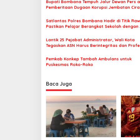
1
Bupati Bombana Tempuh Jalur Dewan Pers a
a
F
Pemberitaan Dugaan Korupsi Jembatan Cirau
s
e
b
Satlantas Polres Bombana Hadir di Titik Raw
i
r
Pastikan Pelajar Berangkat Sekolah dengan
u
p
a
o
Lantik 25 Pejabat Administrator, Wali Kota
r
Tegaskan ASN Harus Berintegritas dan Profe
i
s
Layani Masyarakat
Pemkab Konkep Tambah Ambulans untuk
Puskesmas Roko-Roko
Baca Juga