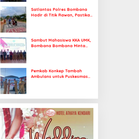
Satlantas Polres Bombana
Hadir di Titik Rawan, Pastikan
Pelajar Berangkat Sekolah
dengan Aman
Sambut Mahasiswa KKA UMK,
Bombana Bombana Minta
Program Kerja Tepat Sasaran
Pemkab Konkep Tambah
Ambulans untuk Puskesmas
Roko-Roko