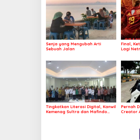
Senja yang Mengubah Arti
Final, Ke
Sebuah Jalan
Lagi Netr
Tingkatkan Literasi Digital, Kanwil
Pernah D
Kemenag Sultra dan Mafindo
Creator
Kendari Gelar Pelatihan AI Ready
Puluhan 
ASEAN