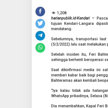
a
k
1,208
a
a
harianpublik.id-Kendari –
Pasca 
n
tujuan Kendari-Langara dipas
,
mendatang.
F
e
Sebelumnya, transportasi lau
r
i
(5/2/2022) lalu saat melakukan 
T
u
Setelah insiden itu, Feri Bah
j
sehingga berhenti beroperasi s
u
a
n
Saat dikinfirmasi media ini s
K
memberi kabar baik bagi pengg
e
Bahteramas akan kembali beope
n
d
“Iya kalau tidak ada halanga
a
r
WhatsApp pribadinya, Selasa (8/
i
-
Dia menambahkan, Kapal Feri 