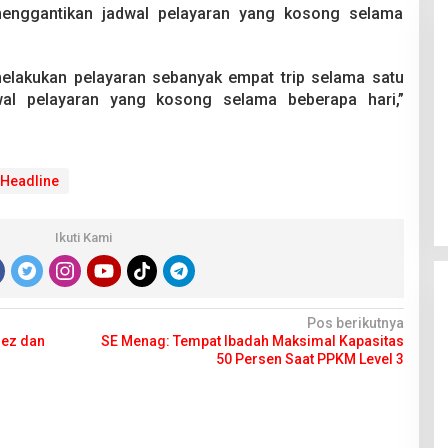
menggantikan jadwal pelayaran yang kosong selama
elakukan pelayaran sebanyak empat trip selama satu
wal pelayaran yang kosong selama beberapa hari,”
Pesta Pernikahan Berakhir
Mencekam, Mahasiswa Ditikam
Headline
Badik Usai Cekcok saat Pesta
Di Kriminal
|
29 Juni 2026
Miras
Ikuti Kami
Pos berikutnya
uez dan
SE Menag: Tempat Ibadah Maksimal Kapasitas
50 Persen Saat PPKM Level 3