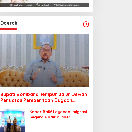
Daerah
Bupati Bombana Tempuh Jalur Dewan
Pers atas Pemberitaan Dugaan
Korupsi Jembatan Cirauci II
Kabar Baik! Layanan Imigrasi
Segera Hadir di MPP
Bombana, Warga Tak Perlu
Lagi ke Kendari