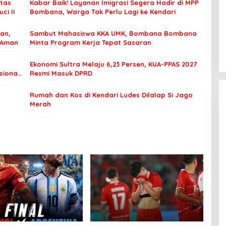
tas
Kabar Baik! Layanan Imigrasi Segera Hadir di MPP
ci II
Bombana, Warga Tak Perlu Lagi ke Kendari
an,
Sambut Mahasiswa KKA UMK, Bombana Bombana
 Aman
Minta Program Kerja Tepat Sasaran
Ekonomi Sultra Melaju 6,23 Persen, KUA-PPAS 2027
sional
Resmi Masuk DPRD
Rumah dan Kos di Kendari Ludes Dilalap Si Jago
Merah