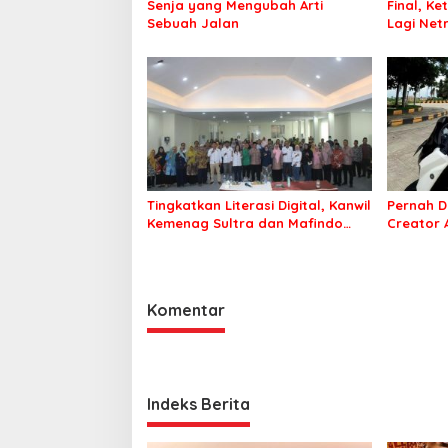
Senja yang Mengubah Arti
Final, Ke
Sebuah Jalan
Lagi Netr
Tingkatkan Literasi Digital, Kanwil
Pernah D
Kemenag Sultra dan Mafindo
Creator
Kendari Gelar Pelatihan AI Ready
Puluhan 
ASEAN
Komentar
Indeks Berita