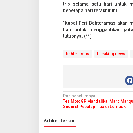
L
trip selama satu hari untuk 
a
beberapa hari terakhir ini.
n
g
a
“Kapal Feri Bahteramas akan m
r
hari untuk menggantikan jad
a
tutupnya. (**)
K
e
m
bahteramas
b
breaking news
a
l
i
B
e
r
o
N
Pos sebelumnya
p
Tes MotoGP Mandalika: Marc Marq
e
a
Sederet Pebalap Tiba di Lombok
r
v
a
s
i
Artikel Terkait
i
g
1