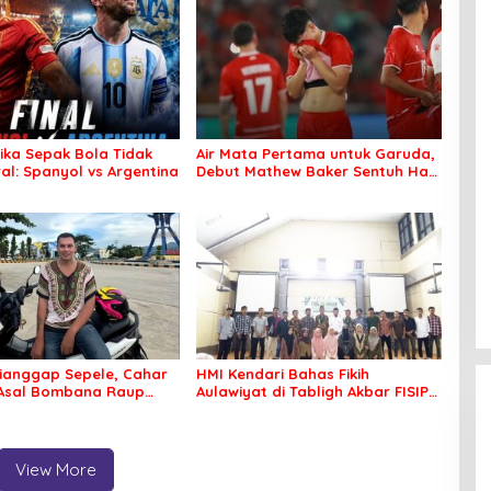
tika Sepak Bola Tidak
Air Mata Pertama untuk Garuda,
al: Spanyol vs Argentina
Debut Mathew Baker Sentuh Hati
Indonesia
ianggap Sepele, Cahar
HMI Kendari Bahas Fikih
 Asal Bombana Raup
Aulawiyat di Tabligh Akbar FISIP
Juta dari Media Sosial
UHO
View More