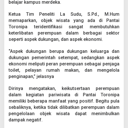
belajar kampus merdeka.
P
a
n
Ketua Tim Peneliti La Sudu, S.Pd., M.Hum
t
memaparkan, objek wisata yang ada di Pantai
a
Toronipa teridentifikasi sangat membutuhkan
i
keterlibatan perempuan dalam berbagai sektor
T
o
seperti aspek dukungan, dan aspek ekonomi.
r
o
“Aspek dukungan berupa dukungan keluarga dan
n
dukungan pemerintah setempat, sedangkan aspek
i
ekonomi meliputi peran perempuan sebagai penjaga
p
a
toilet, pelayan rumah makan, dan mengelola
penginapan,” jelasnya
Dirinya mengatakan, keikutsertaan perempuan
dalam kegiatan pariwisata di Pantai Toronipa
memiliki beberapa manfaat yang positif. Begitu pula
sebaliknya, ketika tidak dilibatkan perempuan dalam
pengelolaan objek wisata dapat menimbulkan
dampak negatif.