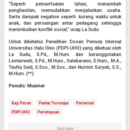
“Seperti pemanfaatan lahan, menambah
penghasilan, memudahkan menjalankan usaha.
Serta dampak negative seperti: kurang waktu untuk
anak, dan persaingan antar pedagang sehingga
menimbulkan konflik sosial,” ucap La Sudu
Untuk diketahui Penelitian Dosen Pemula Internal
Universitas Halu Oleo (PDPI-UHO) yang diketuai oleh
La Sudu, S.Pd., M.Hum. dan beranggotakan
Lestariwati, S.Pd., M.Hum., Salebarann, S.Hum., M.A.,
Taufiq Said, S.Sos., M.Sos., dan Nurmin Suryati, S.S.,
M.Hum.
(**)
Penulis: Muamar
Kaji Peran
Pantai Toronipa
Pariwisat
PDPI UHO
Perempuan
Ikuti Kami