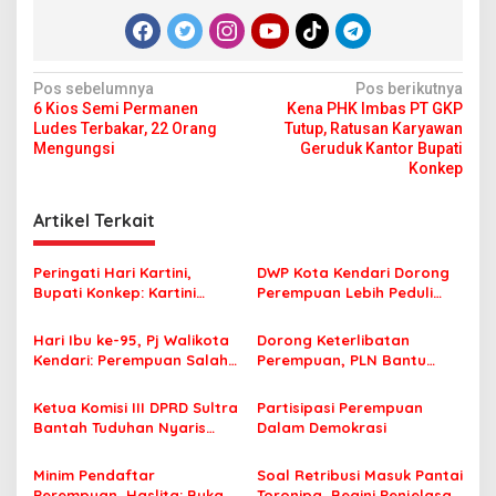
N
Pos sebelumnya
Pos berikutnya
6 Kios Semi Permanen
Kena PHK Imbas PT GKP
a
Ludes Terbakar, 22 Orang
Tutup, Ratusan Karyawan
v
Mengungsi
Geruduk Kantor Bupati
Konkep
i
g
Artikel Terkait
a
s
Peringati Hari Kartini,
DWP Kota Kendari Dorong
Bupati Konkep: Kartini
Perempuan Lebih Peduli
i
Simbol Keberanian Bagi
Kesehatan Reproduksi
p
Perempuan
Hari Ibu ke-95, Pj Walikota
Dorong Keterlibatan
Kendari: Perempuan Salah
Perempuan, PLN Bantu
o
Satu Aktor Kunci Dalam
Kembangkan Usaha
s
Pembangunan
Kelompok Wanita Tani
Ketua Komisi III DPRD Sultra
Partisipasi Perempuan
Lampoko
Bantah Tuduhan Nyaris
Dalam Demokrasi
Tampar Perempuan
Peserta RDP
Minim Pendaftar
Soal Retribusi Masuk Pantai
Perempuan, Haslita: Bukan
Toronipa, Begini Penjelasan