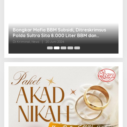
Bongkar Mafia BBM Subsidi, Ditreskrimsus
J
Polda Sultra Sita 8.000 Liter BBM dan
G
Ringkus 3 Tersangka
3
Di Kriminal, News
|
20 Juni 2026
Di