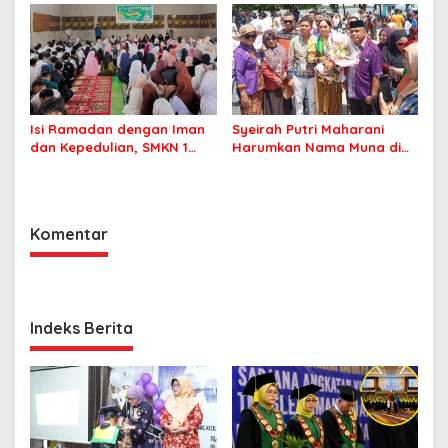
Isi Ramadan dengan Iman
Syeirah Putri Maharani
dan Kepedulian, SMKN 1
Harumkan Nama Muna di
Raha Gelar Pesantren Kilat
Panggung Fashion Dunia
dan Berbagi Sembako
Komentar
Indeks Berita