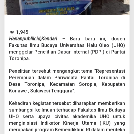
e
r
e
m
p
u
1,945
a
Harianpublik.id,Kendari –
Baru baru ini, dosen
n
D
Fakultas Ilmu Budaya Universitas Halu Oleo (UHO)
a
menggelar Penelitian Dasar Internal (PDPI) di Pantai
l
Toronipa.
a
m
Penelitian tersebut mengangkat tema “Representasi
P
a
Perempuan dalam Pariwisata Pantai Toronipa di
r
Desa Toronipa, Kecamatan Soropia, Kabupaten
i
Konawe , Sulawesi Tenggara”.
w
i
Kehadiran kegiatan tersebut diharapkan memberikan
s
a
sumbangsi keilmuan terhadap Fakultas Ilmu Budaya
t
UHO serta upaya civitas akademika UHO untuk
a
menginisiasi Indikator Kinerja Utama (IKU) yang
d
merupakan program Kemendikbud RI dalam merdeka
i