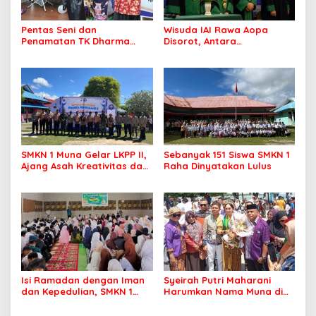
Pentas Seni dan
Wisuda IAI Rawa Aopa
Penamatan TK Dharma
Disorot, Antara
Wanita Lameroro Jadi
Kebanggaan Lulusan dan
Panggung Bakat Generasi
Dugaan Pelanggaran
Muda Bombana
Akademik
SMKN 1 Muna Gelar LKPP II,
Sebanyak 151 Siswa SMKN 1
Ajang Asah Kreativitas dan
Raha Dinyatakan Lulus
Jiwa Pramuka Sejati
Isi Ramadan dengan Iman
Syeirah Putri Maharani
dan Kepedulian, SMKN 1
Harumkan Nama Muna di
Raha Gelar Pesantren Kilat
Panggung Fashion Dunia
dan Berbagi Sembako