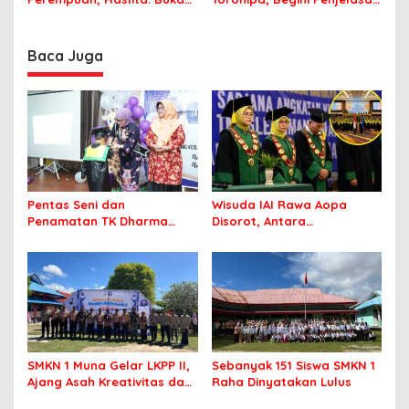
Hambatan Perekrutan
Dispar Sultra
Komisioner Bawaslu
Baca Juga
Pentas Seni dan
Wisuda IAI Rawa Aopa
Penamatan TK Dharma
Disorot, Antara
Wanita Lameroro Jadi
Kebanggaan Lulusan dan
Panggung Bakat Generasi
Dugaan Pelanggaran
Muda Bombana
Akademik
SMKN 1 Muna Gelar LKPP II,
Sebanyak 151 Siswa SMKN 1
Ajang Asah Kreativitas dan
Raha Dinyatakan Lulus
Jiwa Pramuka Sejati