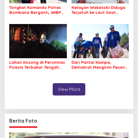
Tongkat Komando Polres
Nelayan Wakatobi Diduga
Bombana Berganti, AKBP
Terjatuh ke Laut Saat
Irwandhy Idrus Nahkodai
Memancing
Kepolisian Bombana
Lahan Kosong di Perumnas
Dari Pantai Kampa,
Poasia Terbakar Tengah
Demokrat Mengirim Pesan
Malam
Tentang Kepedulian
Lingkungan
View More
Berita Foto