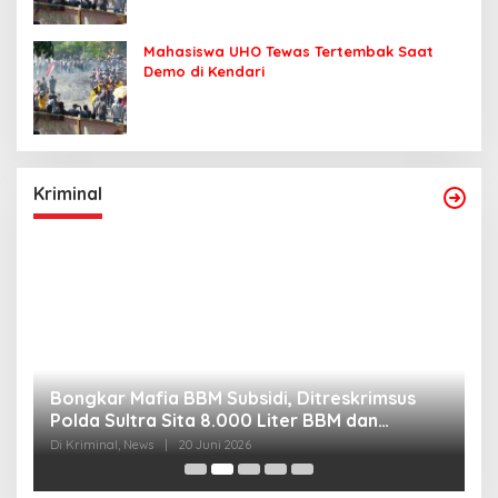
Mahasiswa UHO Tewas Tertembak Saat
Demo di Kendari
Kriminal
Bongkar Mafia BBM Subsidi, Ditreskrimsus
J
Polda Sultra Sita 8.000 Liter BBM dan
G
Ringkus 3 Tersangka
3
Di Kriminal, News
|
20 Juni 2026
Di