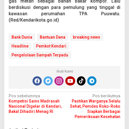
gas metan sebagai bahan bakar kompor. Lalu
berdiskusi dengan para pemulung yang tinggal di
kawasan perumahan TPA Puuwatu.
(Red/Kendarikota.go.id)
Bank Dunia
Bantuan Dana
breaking news
Headline
Pemkot Kendari
Pengelolaan Sampah Terpadu
Ikuti Kami
N
Pos sebelumnya
Pos berikutnya
Kompetisi Sains Madrasah
Pastikan Warganya Selalu
a
Nasional Digelar di Kendari,
Sehat, Pemdes Roko-Roko
v
Bakal Dihadiri Menag RI
Siapkan Berbagai
Pemeriksaan Kesehatan
i