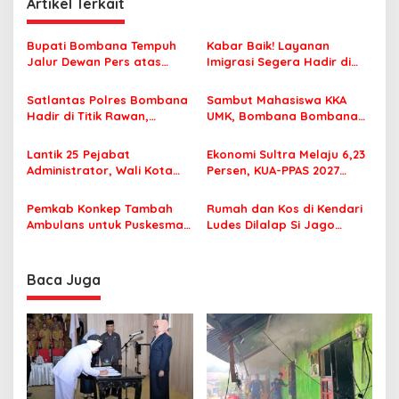
g
Artikel Terkait
a
s
Bupati Bombana Tempuh
Kabar Baik! Layanan
Jalur Dewan Pers atas
Imigrasi Segera Hadir di
i
Pemberitaan Dugaan
MPP Bombana, Warga Tak
p
Korupsi Jembatan Cirauci II
Perlu Lagi ke Kendari
Satlantas Polres Bombana
Sambut Mahasiswa KKA
Hadir di Titik Rawan,
UMK, Bombana Bombana
o
Pastikan Pelajar Berangkat
Minta Program Kerja Tepat
s
Sekolah dengan Aman
Sasaran
Lantik 25 Pejabat
Ekonomi Sultra Melaju 6,23
Administrator, Wali Kota
Persen, KUA-PPAS 2027
Tegaskan ASN Harus
Resmi Masuk DPRD
Berintegritas dan
Pemkab Konkep Tambah
Rumah dan Kos di Kendari
Profesional Layani
Ambulans untuk Puskesmas
Ludes Dilalap Si Jago
Masyarakat
Roko-Roko
Merah
Baca Juga