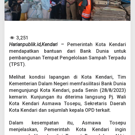
t
u
a
n
D
a
n
3,251
a
Harianpublik.id,Kendari –
Pemerintah Kota Kendari
P
e
mendapatkan bantuan dari Bank Dunia untuk
n
pembangunan Tempat Pengelolaan Sampah Terpadu
g
(TPST).
e
l
Melihat kondisi lapangan di Kota Kendari, Tim
o
l
Kementerian Dalam Negeri memfasilitasi Bank Dunia
a
mengunjungi Kota Kendari, pada Senin (28/8/2023)
a
kemarin. Kunjungan itu diterima langsung Pj. Wali
n
Kota Kendari Asmawa Tosepu, Sekretaris Daerah
S
Kota Kendari dan sejumlah kepala OPD terkait.
a
m
p
Dalam kesempatan itu, Asmawa Tosepu
a
menjelaskan, Pemerintah Kota Kendari ingin
h