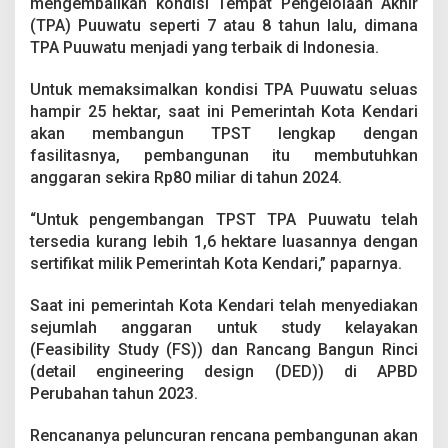
mengembalikan kondisi Tempat Pengelolaan Akhir
T
(TPA) Puuwatu seperti 7 atau 8 tahun lalu, dimana
e
r
TPA Puuwatu menjadi yang terbaik di Indonesia.
p
a
Untuk memaksimalkan kondisi TPA Puuwatu seluas
d
hampir 25 hektar, saat ini Pemerintah Kota Kendari
u
akan membangun TPST lengkap dengan
D
a
fasilitasnya, pembangunan itu membutuhkan
r
anggaran sekira Rp80 miliar di tahun 2024.
i
B
“Untuk pengembangan TPST TPA Puuwatu telah
a
tersedia kurang lebih 1,6 hektare luasannya dengan
n
k
sertifikat milik Pemerintah Kota Kendari,” paparnya.
D
u
Saat ini pemerintah Kota Kendari telah menyediakan
n
sejumlah anggaran untuk study kelayakan
i
(Feasibility Study (FS)) dan Rancang Bangun Rinci
a
(detail engineering design (DED)) di APBD
Perubahan tahun 2023.
Rencananya peluncuran rencana pembangunan akan