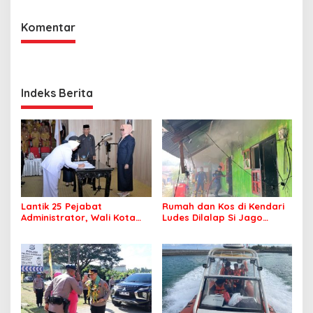
Komentar
Indeks Berita
Lantik 25 Pejabat
Rumah dan Kos di Kendari
Administrator, Wali Kota
Ludes Dilalap Si Jago
Tegaskan ASN Harus
Merah
Berintegritas dan
Profesional Layani
Masyarakat