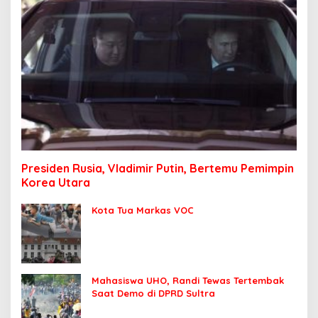
Presiden Rusia, Vladimir Putin, Bertemu Pemimpin
Korea Utara
Kota Tua Markas VOC
Mahasiswa UHO, Randi Tewas Tertembak
Saat Demo di DPRD Sultra