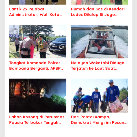
Lantik 25 Pejabat
Rumah dan Kos di Kendari
Administrator, Wali Kota
Ludes Dilalap Si Jago
Tegaskan ASN Harus
Merah
Berintegritas dan
Profesional Layani
Masyarakat
Tongkat Komando Polres
Nelayan Wakatobi Diduga
Bombana Berganti, AKBP
Terjatuh ke Laut Saat
Irwandhy Idrus Nahkodai
Memancing
Kepolisian Bombana
Lahan Kosong di Perumnas
Dari Pantai Kampa,
Poasia Terbakar Tengah
Demokrat Mengirim Pesan
Malam
Tentang Kepedulian
Lingkungan