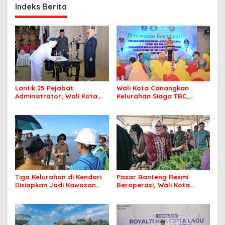
Indeks Berita
Lantik 25 Pejabat
Wali Kota Canangkan
Administrator, Wali Kota
Kelurahan Siaga TBC,
Tegaskan ASN Harus
Percepat Target Kendari
Berintegritas dan
Bebas Tuberkulosis
Profesional Layani
Masyarakat
Tiga Kelurahan di Kendari
Pasar Banteng Resmi
Disiapkan Jadi Kawasan
Beroperasi, Wali Kota
Pesisir Modern
Kendari Siapkan Pusat
Ekonomi Baru