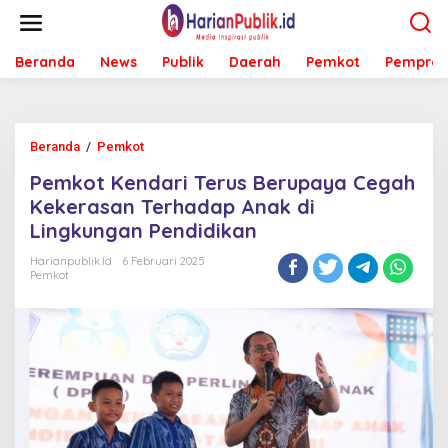
L
e
w
Beranda
News
Publik
Daerah
Pemkot
Pemprov
a
t
i
k
e
Beranda
/
Pemkot
P
k
e
o
Pemkot Kendari Terus Berupaya Cegah
m
n
k
Kekerasan Terhadap Anak di
t
o
e
Lingkungan Pendidikan
t
n
K
Harianpublik.id
6 Februari 2025
e
Pemkot
n
d
a
r
i
T
e
r
u