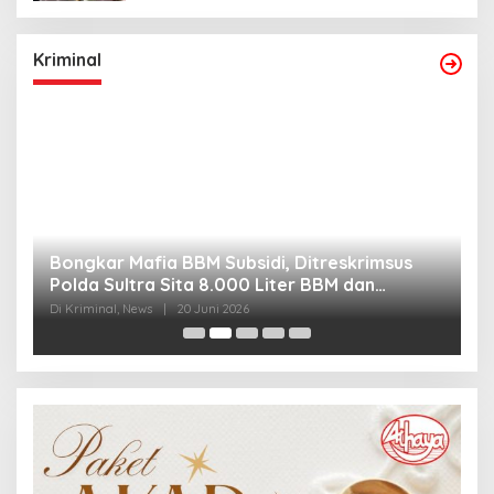
Kriminal
Bongkar Mafia BBM Subsidi, Ditreskrimsus
J
Polda Sultra Sita 8.000 Liter BBM dan
G
Ringkus 3 Tersangka
3
Di Kriminal, News
|
20 Juni 2026
Di