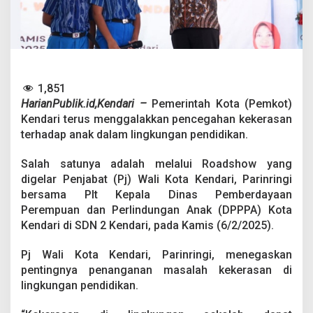
s
B
e
r
u
p
a
1,851
y
HarianPublik.id,Kendari –
Pemerintah Kota (Pemkot)
a
C
Kendari terus menggalakkan pencegahan kekerasan
e
terhadap anak dalam lingkungan pendidikan.
g
a
Salah satunya adalah melalui Roadshow yang
h
digelar Penjabat (Pj) Wali Kota Kendari, Parinringi
K
e
bersama Plt Kepala Dinas Pemberdayaan
k
Perempuan dan Perlindungan Anak (DPPPA) Kota
e
Kendari di SDN 2 Kendari, pada Kamis (6/2/2025).
r
a
Pj Wali Kota Kendari, Parinringi, menegaskan
s
a
pentingnya penanganan masalah kekerasan di
n
lingkungan pendidikan.
T
e