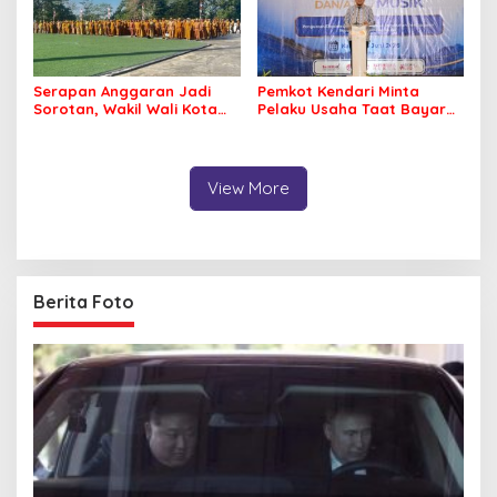
Serapan Anggaran Jadi
Pemkot Kendari Minta
Sorotan, Wakil Wali Kota
Pelaku Usaha Taat Bayar
Kendari Ajak ASN Bergerak
Royalti Musik
Jaga Kebersihan Kota
View More
Berita Foto