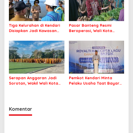
Tiga Kelurahan di Kendari
Pasar Banteng Resmi
Disiapkan Jadi Kawasan
Beroperasi, Wali Kota
Pesisir Modern
Kendari Siapkan Pusat
Ekonomi Baru
Serapan Anggaran Jadi
Pemkot Kendari Minta
Sorotan, Wakil Wali Kota
Pelaku Usaha Taat Bayar
Kendari Ajak ASN Bergerak
Royalti Musik
Jaga Kebersihan Kota
Komentar