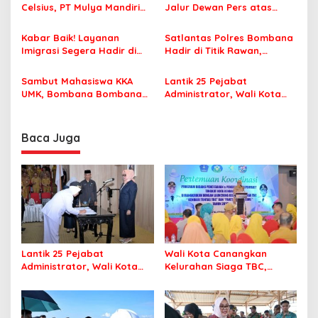
p
Celsius, PT Mulya Mandiri
Jalur Dewan Pers atas
Travel Pastikan Seluruh
Pemberitaan Dugaan
o
Jamaah Tetap Sehat dan
Korupsi Jembatan Cirauci II
Kabar Baik! Layanan
Satlantas Polres Bombana
s
Nyaman Beribadah
Imigrasi Segera Hadir di
Hadir di Titik Rawan,
MPP Bombana, Warga Tak
Pastikan Pelajar Berangkat
Perlu Lagi ke Kendari
Sekolah dengan Aman
Sambut Mahasiswa KKA
Lantik 25 Pejabat
UMK, Bombana Bombana
Administrator, Wali Kota
Minta Program Kerja Tepat
Tegaskan ASN Harus
Sasaran
Berintegritas dan
Profesional Layani
Baca Juga
Masyarakat
Lantik 25 Pejabat
Wali Kota Canangkan
Administrator, Wali Kota
Kelurahan Siaga TBC,
Tegaskan ASN Harus
Percepat Target Kendari
Berintegritas dan
Bebas Tuberkulosis
Profesional Layani
Masyarakat