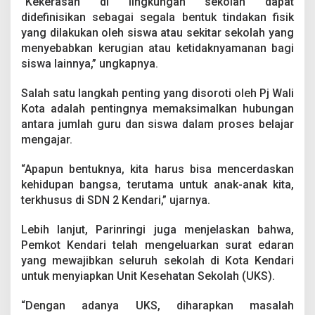
“Kekerasan di lingkungan sekolah dapat
r
didefinisikan sebagai segala bentuk tindakan fisik
h
a
yang dilakukan oleh siswa atau sekitar sekolah yang
d
menyebabkan kerugian atau ketidaknyamanan bagi
a
siswa lainnya,” ungkapnya.
p
A
Salah satu langkah penting yang disoroti oleh Pj Wali
n
a
Kota adalah pentingnya memaksimalkan hubungan
k
antara jumlah guru dan siswa dalam proses belajar
d
mengajar.
i
L
“Apapun bentuknya, kita harus bisa mencerdaskan
i
n
kehidupan bangsa, terutama untuk anak-anak kita,
g
terkhusus di SDN 2 Kendari,” ujarnya.
k
u
Lebih lanjut, Parinringi juga menjelaskan bahwa,
n
Pemkot Kendari telah mengeluarkan surat edaran
g
a
yang mewajibkan seluruh sekolah di Kota Kendari
n
untuk menyiapkan Unit Kesehatan Sekolah (UKS).
P
e
“Dengan adanya UKS, diharapkan masalah
n