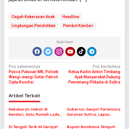
Cegah Kekerasan Anak
Headline
Lingkungan Pendidikan
Pemkot Kendari
Ikuti Kami
N
Pos sebelumnya
Pos berikutnya
Pasca Putusan MK, Polsek
Ketua Kadin Anton Timbang
a
Wangi-wangi Gelar Patroli
Ajak Masyarakat Dukung
v
Cipta Kondisi
Pemenang Pilkada di Sultra
i
Artikel Terkait
g
a
Kebakaran Hebat di
Gubernur Genjot Pariwisata
s
Kendari, Satu Rumah Ludes
Daratan Sultra, Lepas
Terbakar
Famtrip Overland Jelajahi
i
Tiga Kabupaten Unggulan
Di Tengah Terik 44 Derajat
Bupati Bombana Tempuh