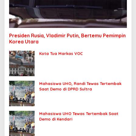
Presiden Rusia, Vladimir Putin, Bertemu Pemimpin
Korea Utara
Kota Tua Markas VOC
Mahasiswa UHO, Randi Tewas Tertembak
Saat Demo di DPRD Sultra
Mahasiswa UHO Tewas Tertembak Saat
Demo di Kendari