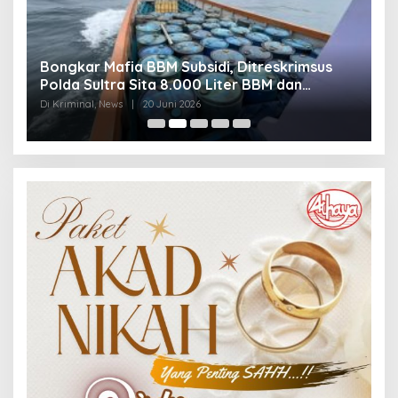
Bongkar Mafia BBM Subsidi, Ditreskrimsus
J
Polda Sultra Sita 8.000 Liter BBM dan
G
Ringkus 3 Tersangka
3
Di Kriminal, News
|
20 Juni 2026
Di