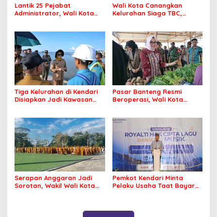
Lantik 25 Pejabat
Wali Kota Canangkan
Administrator, Wali Kota
Kelurahan Siaga TBC,
Tegaskan ASN Harus
Percepat Target Kendari
Berintegritas dan
Bebas Tuberkulosis
Profesional Layani
Masyarakat
Tiga Kelurahan di Kendari
Pasar Banteng Resmi
Disiapkan Jadi Kawasan
Beroperasi, Wali Kota
Pesisir Modern
Kendari Siapkan Pusat
Ekonomi Baru
Serapan Anggaran Jadi
Pemkot Kendari Minta
Sorotan, Wakil Wali Kota
Pelaku Usaha Taat Bayar
Kendari Ajak ASN Bergerak
Royalti Musik
Jaga Kebersihan Kota