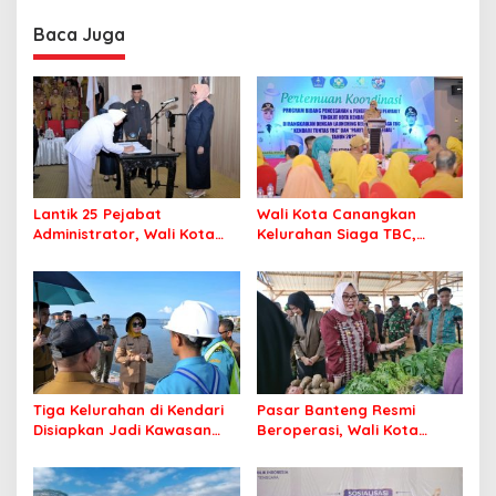
Sasaran
Berintegritas dan
Profesional Layani
Baca Juga
Masyarakat
Lantik 25 Pejabat
Wali Kota Canangkan
Administrator, Wali Kota
Kelurahan Siaga TBC,
Tegaskan ASN Harus
Percepat Target Kendari
Berintegritas dan
Bebas Tuberkulosis
Profesional Layani
Masyarakat
Tiga Kelurahan di Kendari
Pasar Banteng Resmi
Disiapkan Jadi Kawasan
Beroperasi, Wali Kota
Pesisir Modern
Kendari Siapkan Pusat
Ekonomi Baru