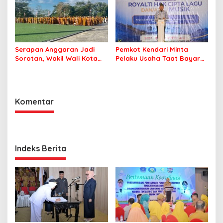
Serapan Anggaran Jadi
Pemkot Kendari Minta
Sorotan, Wakil Wali Kota
Pelaku Usaha Taat Bayar
Kendari Ajak ASN Bergerak
Royalti Musik
Jaga Kebersihan Kota
Komentar
Indeks Berita