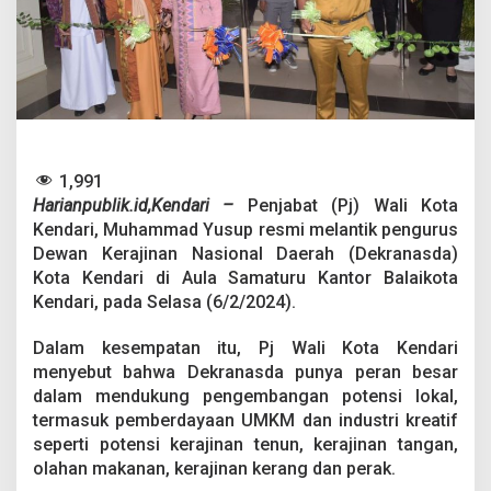
n
P
e
n
g
u
r
u
s
1,991
D
e
Harianpublik.id,Kendari –
Penjabat (Pj) Wali Kota
k
Kendari, Muhammad Yusup resmi melantik pengurus
r
Dewan Kerajinan Nasional Daerah (Dekranasda)
a
Kota Kendari di Aula Samaturu Kantor Balaikota
n
Kendari, pada Selasa (6/2/2024).
a
s
d
Dalam kesempatan itu, Pj Wali Kota Kendari
a
menyebut bahwa Dekranasda punya peran besar
K
dalam mendukung pengembangan potensi lokal,
o
termasuk pemberdayaan UMKM dan industri kreatif
t
a
seperti potensi kerajinan tenun, kerajinan tangan,
K
olahan makanan, kerajinan kerang dan perak.
e