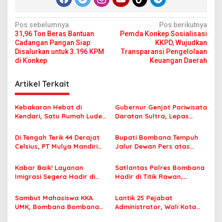
N
Pos sebelumnya
Pos berikutnya
31,96 Ton Beras Bantuan
Pemda Konkep Sosialisasi
a
Cadangan Pangan Siap
KKPD, Wujudkan
v
Disalurkan untuk 3.196 KPM
Transparansi Pengelolaan
di Konkep
Keuangan Daerah
i
g
Artikel Terkait
a
s
Kebakaran Hebat di
Gubernur Genjot Pariwisata
Kendari, Satu Rumah Ludes
Daratan Sultra, Lepas
i
Terbakar
Famtrip Overland Jelajahi
p
Tiga Kabupaten Unggulan
Di Tengah Terik 44 Derajat
Bupati Bombana Tempuh
Celsius, PT Mulya Mandiri
Jalur Dewan Pers atas
o
Travel Pastikan Seluruh
Pemberitaan Dugaan
s
Jamaah Tetap Sehat dan
Korupsi Jembatan Cirauci II
Kabar Baik! Layanan
Satlantas Polres Bombana
Nyaman Beribadah
Imigrasi Segera Hadir di
Hadir di Titik Rawan,
MPP Bombana, Warga Tak
Pastikan Pelajar Berangkat
Perlu Lagi ke Kendari
Sekolah dengan Aman
Sambut Mahasiswa KKA
Lantik 25 Pejabat
UMK, Bombana Bombana
Administrator, Wali Kota
Minta Program Kerja Tepat
Tegaskan ASN Harus