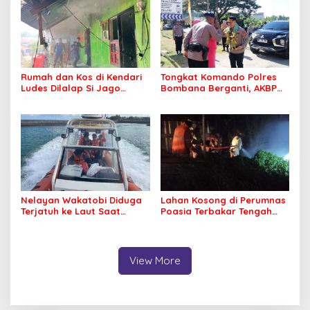
Rumah dan Kos di Kendari
Tongkat Komando Polres
Ludes Dilalap Si Jago
Bombana Berganti, AKBP
Merah
Irwandhy Idrus Nahkodai
Kepolisian Bombana
Nelayan Wakatobi Diduga
Lahan Kosong di Perumnas
Terjatuh ke Laut Saat
Poasia Terbakar Tengah
Memancing
Malam
View More