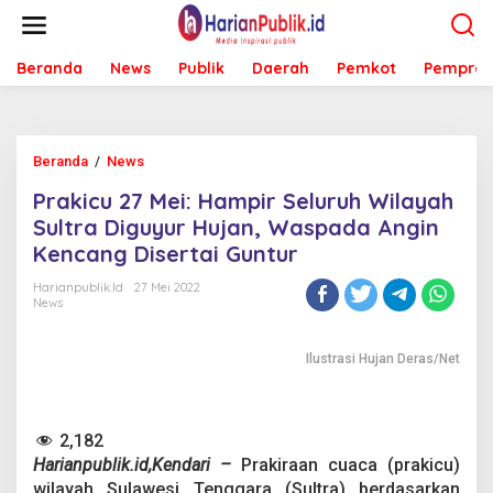
L
e
w
Beranda
News
Publik
Daerah
Pemkot
Pemprov
a
t
i
k
e
Beranda
/
News
P
k
r
o
Prakicu 27 Mei: Hampir Seluruh Wilayah
a
n
k
Sultra Diguyur Hujan, Waspada Angin
t
i
e
Kencang Disertai Guntur
c
n
u
Harianpublik.id
27 Mei 2022
2
News
7
M
e
Ilustrasi Hujan Deras/Net
i
:
H
2,182
a
m
Harianpublik.id,Kendari –
Prakiraan cuaca (prakicu)
p
wilayah Sulawesi Tenggara (Sultra) berdasarkan