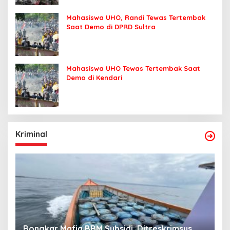
Mahasiswa UHO, Randi Tewas Tertembak
Saat Demo di DPRD Sultra
Mahasiswa UHO Tewas Tertembak Saat
Demo di Kendari
Kriminal
Bongkar Mafia BBM Subsidi, Ditreskrimsus
J