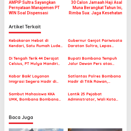
AMPIP Sultra Sayangkan
30 Calon Jamaah Haji Asal
c
a
Pernyataan Manajemen PT
Muna Berangkat Tahun Ini,
a
v
WIN Soal Dispensasi
Rimba Sua: Jaga Kesehatan
n
g
i
D
Artikel Terkait
g
i
s
a
e
Kebakaran Hebat di
Gubernur Genjot Pariwisata
r
s
Kendari, Satu Rumah Ludes
Daratan Sultra, Lepas
t
Terbakar
Famtrip Overland Jelajahi
i
a
Tiga Kabupaten Unggulan
Di Tengah Terik 44 Derajat
Bupati Bombana Tempuh
i
p
Celsius, PT Mulya Mandiri
Jalur Dewan Pers atas
G
Travel Pastikan Seluruh
Pemberitaan Dugaan
o
u
Jamaah Tetap Sehat dan
Korupsi Jembatan Cirauci II
Kabar Baik! Layanan
Satlantas Polres Bombana
n
s
Nyaman Beribadah
Imigrasi Segera Hadir di
Hadir di Titik Rawan,
t
MPP Bombana, Warga Tak
Pastikan Pelajar Berangkat
u
Perlu Lagi ke Kendari
Sekolah dengan Aman
r
Sambut Mahasiswa KKA
Lantik 25 Pejabat
UMK, Bombana Bombana
Administrator, Wali Kota
Minta Program Kerja Tepat
Tegaskan ASN Harus
Sasaran
Berintegritas dan
Profesional Layani
Baca Juga
Masyarakat