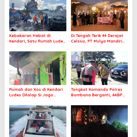
Kebakaran Hebat di
Di Tengah Terik 44 Derajat
Kendari, Satu Rumah Ludes
Celsius, PT Mulya Mandiri
Terbakar
Travel Pastikan Seluruh
Jamaah Tetap Sehat dan
Nyaman Beribadah
Rumah dan Kos di Kendari
Tongkat Komando Polres
Ludes Dilalap Si Jago
Bombana Berganti, AKBP
Merah
Irwandhy Idrus Nahkodai
Kepolisian Bombana