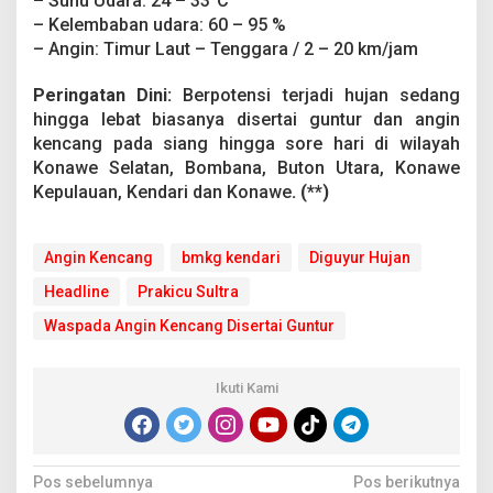
– Suhu Udara: 24 – 33°C
u
– Kelembaban udara: 60 – 95 %
y
– Angin: Timur Laut – Tenggara / 2 – 20 km/jam
u
r
H
Peringatan Dini:
Berpotensi terjadi hujan sedang
u
hingga lebat biasanya disertai guntur dan angin
j
kencang pada siang hingga sore hari di wilayah
a
Konawe Selatan, Bombana, Buton Utara, Konawe
n
,
Kepulauan, Kendari dan Konawe
. (**)
W
a
s
Angin Kencang
bmkg kendari
Diguyur Hujan
p
a
Headline
Prakicu Sultra
d
a
Waspada Angin Kencang Disertai Guntur
A
n
g
Ikuti Kami
i
n
K
e
N
Pos sebelumnya
Pos berikutnya
n