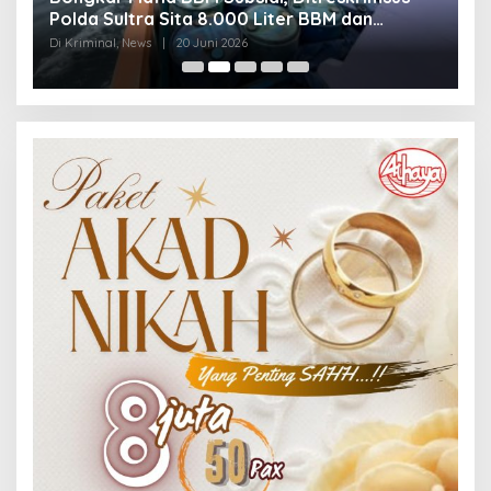
Polda Sultra Sita 8.000 Liter BBM dan
G
Ringkus 3 Tersangka
3
Di Kriminal, News
|
20 Juni 2026
Di