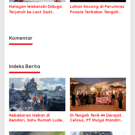
Nelayan Wakatobi Diduga
Lahan Kosong di Perumnas
Terjatuh ke Laut Saat
Poasia Terbakar Tengah
Memancing
Malam
Komentar
Indeks Berita
Kebakaran Hebat di
Di Tengah Terik 44 Derajat
Kendari, Satu Rumah Ludes
Celsius, PT Mulya Mandiri
Terbakar
Travel Pastikan Seluruh
Jamaah Tetap Sehat dan
Nyaman Beribadah