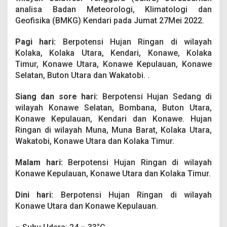
i
analisa Badan Meteorologi, Klimatologi dan
r
Geofisika (BMKG) Kendari pada Jumat 27Mei 2022.
S
e
l
Pagi hari:
Berpotensi Hujan Ringan di wilayah
u
Kolaka, Kolaka Utara, Kendari, Konawe, Kolaka
r
Timur, Konawe Utara, Konawe Kepulauan, Konawe
u
Selatan, Buton Utara dan Wakatobi. .
h
W
i
Siang dan sore hari:
Berpotensi Hujan Sedang di
l
wilayah Konawe Selatan, Bombana, Buton Utara,
a
Konawe Kepulauan, Kendari dan Konawe. Hujan
y
Ringan di wilayah Muna, Muna Barat, Kolaka Utara,
a
h
Wakatobi, Konawe Utara dan Kolaka Timur.
S
u
Malam hari:
Berpotensi Hujan Ringan di wilayah
l
Konawe Kepulauan, Konawe Utara dan Kolaka Timur.
t
r
Dini hari:
Berpotensi Hujan Ringan di wilayah
a
D
Konawe Utara dan Konawe Kepulauan.
i
g