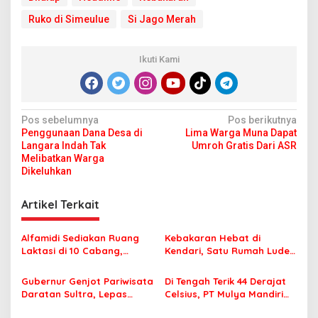
Ruko di Simeulue
Si Jago Merah
Ikuti Kami
N
Pos sebelumnya
Pos berikutnya
Penggunaan Dana Desa di
Lima Warga Muna Dapat
a
Langara Indah Tak
Umroh Gratis Dari ASR
v
Melibatkan Warga
Dikeluhkan
i
g
Artikel Terkait
a
s
Alfamidi Sediakan Ruang
Kebakaran Hebat di
Laktasi di 10 Cabang,
Kendari, Satu Rumah Ludes
i
Dukung Ibu Pekerja Berikan
Terbakar
p
ASI Eksklusif
Gubernur Genjot Pariwisata
Di Tengah Terik 44 Derajat
Daratan Sultra, Lepas
Celsius, PT Mulya Mandiri
o
Famtrip Overland Jelajahi
Travel Pastikan Seluruh