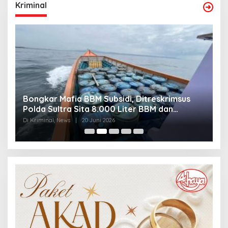
Kriminal
Bongkar Mafia BBM Subsidi, Ditreskrimsus
J
Polda Sultra Sita 8.000 Liter BBM dan
G
Ringkus 3 Tersangka
3
Di Kriminal, News
|
20 Juni 2026
Di