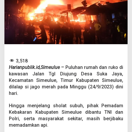
u
l
u
e
D
i
l
a
l
a
p
S
3,518
i
Harianpublik.id,Simeulue –
Puluhan rumah dan ruko di
J
kawasan Jalan Tgl Diujung Desa Suka Jaya,
a
Kecamatan Simeulue, Timur Kabupaten Simeulue,
g
dilalap si jago merah pada Minggu (24/9/2023) dini
o
M
hari.
e
r
Hingga menjelang sholat subuh, pihak Pemadam
a
Kebakaran Kabupaten Simeulue dibantu TNI dan
h
Polri, serta masyarakat sekitar, masih berjibaku
memadamkan api.