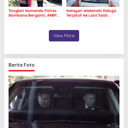
Tongkat Komando Polres
Nelayan Wakatobi Diduga
Bombana Berganti, AKBP
Terjatuh ke Laut Saat
Irwandhy Idrus Nahkodai
Memancing
Kepolisian Bombana
View More
Berita Foto