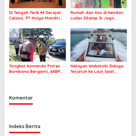
Di Tengah Terik 44 Derajat
Rumah dan Kos di Kendari
Celsius, PT Mulya Mandiri
Ludes Dilalap Si Jago
Travel Pastikan Seluruh
Merah
Jamaah Tetap Sehat dan
Nyaman Beribadah
Tongkat Komando Polres
Nelayan Wakatobi Diduga
Bombana Berganti, AKBP
Terjatuh ke Laut Saat
Irwandhy Idrus Nahkodai
Memancing
Kepolisian Bombana
Komentar
Indeks Berita