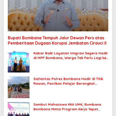
Bupati Bombana Tempuh Jalur Dewan Pers atas
Pemberitaan Dugaan Korupsi Jembatan Cirauci II
Kabar Baik! Layanan Imigrasi Segera Hadir
di MPP Bombana, Warga Tak Perlu Lagi ke
Kendari
Satlantas Polres Bombana Hadir di Titik
Rawan, Pastikan Pelajar Berangkat
Sekolah dengan Aman
Sambut Mahasiswa KKA UMK, Bombana
Bombana Minta Program Kerja Tepat
Sasaran