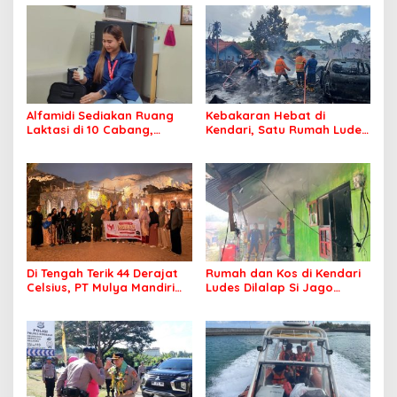
Alfamidi Sediakan Ruang
Kebakaran Hebat di
Laktasi di 10 Cabang,
Kendari, Satu Rumah Ludes
Dukung Ibu Pekerja Berikan
Terbakar
ASI Eksklusif
Di Tengah Terik 44 Derajat
Rumah dan Kos di Kendari
Celsius, PT Mulya Mandiri
Ludes Dilalap Si Jago
Travel Pastikan Seluruh
Merah
Jamaah Tetap Sehat dan
Nyaman Beribadah