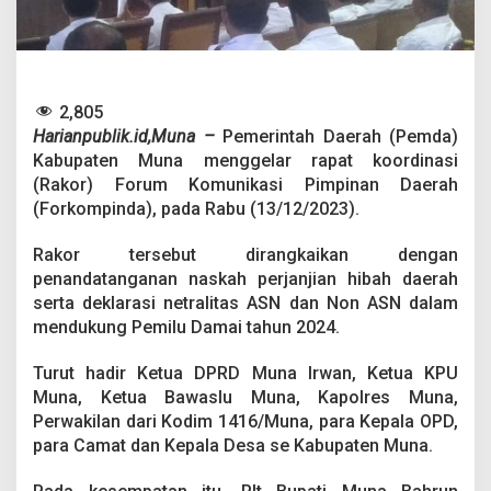
P
l
t
B
u
p
2,805
a
Harianpublik.id,Muna –
Pemerintah Daerah (Pemda)
t
Kabupaten Muna menggelar rapat koordinasi
i
(Rakor) Forum Komunikasi Pimpinan Daerah
M
u
(Forkompinda), pada Rabu (13/12/2023).
n
a
Rakor tersebut dirangkaikan dengan
I
penandatanganan naskah perjanjian hibah daerah
n
serta deklarasi netralitas ASN dan Non ASN dalam
g
a
mendukung Pemilu Damai tahun 2024.
t
k
Turut hadir Ketua DPRD Muna Irwan, Ketua KPU
a
Muna, Ketua Bawaslu Muna, Kapolres Muna,
n
Perwakilan dari Kodim 1416/Muna, para Kepala OPD,
S
o
para Camat dan Kepala Desa se Kabupaten Muna.
a
l