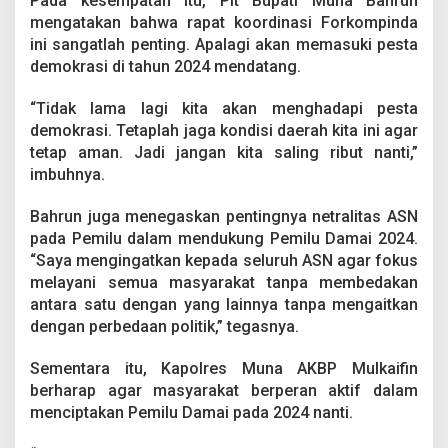
Pada kesempatan itu, Plt Bupati Muna Bahrun
N
mengatakan bahwa rapat koordinasi Forkompinda
e
ini sangatlah penting. Apalagi akan memasuki pesta
t
r
demokrasi di tahun 2024 mendatang.
a
l
“Tidak lama lagi kita akan menghadapi pesta
i
demokrasi. Tetaplah jaga kondisi daerah kita ini agar
t
tetap aman. Jadi jangan kita saling ribut nanti,”
a
s
imbuhnya.
A
S
Bahrun juga menegaskan pentingnya netralitas ASN
N
pada Pemilu dalam mendukung Pemilu Damai 2024.
P
“Saya mengingatkan kepada seluruh ASN agar fokus
a
d
melayani semua masyarakat tanpa membedakan
a
antara satu dengan yang lainnya tanpa mengaitkan
P
dengan perbedaan politik,” tegasnya.
e
m
Sementara itu, Kapolres Muna AKBP Mulkaifin
i
l
berharap agar masyarakat berperan aktif dalam
u
menciptakan Pemilu Damai pada 2024 nanti.
2
0