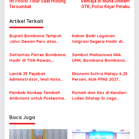
Ini Posisi Tidur Saat Hidung
Remaja di Muna Ditikam
a
Tersumbat
OTK, Polisi Kejar Pelaku
v
i
Artikel Terkait
g
Bupati Bombana Tempuh
Kabar Baik! Layanan
a
Jalur Dewan Pers atas
Imigrasi Segera Hadir di
s
Pemberitaan Dugaan
MPP Bombana, Warga Tak
Korupsi Jembatan Cirauci II
Perlu Lagi ke Kendari
Satlantas Polres Bombana
Sambut Mahasiswa KKA
i
Hadir di Titik Rawan,
UMK, Bombana Bombana
p
Pastikan Pelajar Berangkat
Minta Program Kerja Tepat
Sekolah dengan Aman
Sasaran
o
Lantik 25 Pejabat
Ekonomi Sultra Melaju 6,23
Administrator, Wali Kota
Persen, KUA-PPAS 2027
s
Tegaskan ASN Harus
Resmi Masuk DPRD
Berintegritas dan
Pemkab Konkep Tambah
Rumah dan Kos di Kendari
Profesional Layani
Ambulans untuk Puskesmas
Ludes Dilalap Si Jago
Masyarakat
Roko-Roko
Merah
Baca Juga