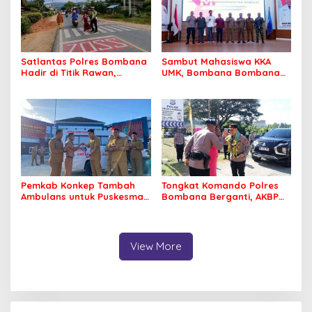
Satlantas Polres Bombana
Sambut Mahasiswa KKA
Hadir di Titik Rawan,
UMK, Bombana Bombana
Pastikan Pelajar Berangkat
Minta Program Kerja Tepat
Sekolah dengan Aman
Sasaran
Pemkab Konkep Tambah
Tongkat Komando Polres
Ambulans untuk Puskesmas
Bombana Berganti, AKBP
Roko-Roko
Irwandhy Idrus Nahkodai
Kepolisian Bombana
View More