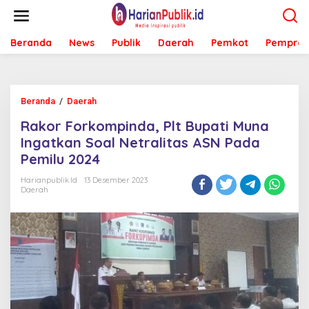
L
e
w
Beranda
News
Publik
Daerah
Pemkot
Pemprov
a
t
i
k
e
Beranda
/
Daerah
R
k
a
o
Rakor Forkompinda, Plt Bupati Muna
k
n
o
Ingatkan Soal Netralitas ASN Pada
t
r
e
Pemilu 2024
F
n
o
Harianpublik.id
13 Desember 2023
r
Daerah
k
o
m
p
i
n
d
a
,