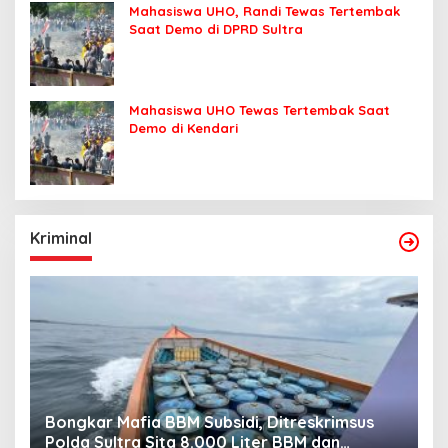
Mahasiswa UHO, Randi Tewas Tertembak
Saat Demo di DPRD Sultra
Mahasiswa UHO Tewas Tertembak Saat
Demo di Kendari
Kriminal
Bongkar Mafia BBM Subsidi, Ditreskrimsus
J
Polda Sultra Sita 8.000 Liter BBM dan
G