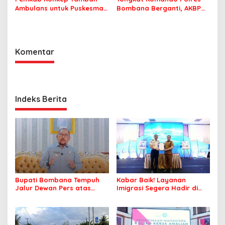
Ambulans untuk Puskesmas
Bombana Berganti, AKBP
Roko-Roko
Irwandhy Idrus Nahkodai
Kepolisian Bombana
Komentar
Indeks Berita
Bupati Bombana Tempuh
Kabar Baik! Layanan
Jalur Dewan Pers atas
Imigrasi Segera Hadir di
Pemberitaan Dugaan
MPP Bombana, Warga Tak
Korupsi Jembatan Cirauci II
Perlu Lagi ke Kendari