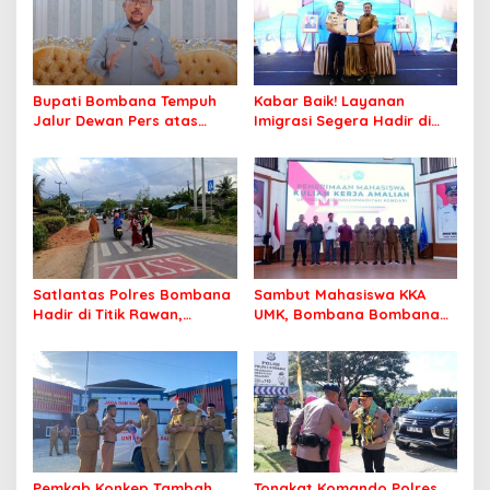
Bupati Bombana Tempuh
Kabar Baik! Layanan
Jalur Dewan Pers atas
Imigrasi Segera Hadir di
Pemberitaan Dugaan
MPP Bombana, Warga Tak
Korupsi Jembatan Cirauci II
Perlu Lagi ke Kendari
Satlantas Polres Bombana
Sambut Mahasiswa KKA
Hadir di Titik Rawan,
UMK, Bombana Bombana
Pastikan Pelajar Berangkat
Minta Program Kerja Tepat
Sekolah dengan Aman
Sasaran
Pemkab Konkep Tambah
Tongkat Komando Polres