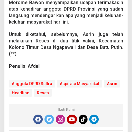
Morome Bawon menyampaikan ucapan terimakasih
p
i
atas kehadiran anggota DPRD Provinsi yang sudah
r
langsung mendengar kan apa yang menjadi keluhan-
a
keluhan masyarakat hari ini.
s
i
Untuk diketahui, sebelumnya, Asrin juga telah
M
a
melakukan Reses di dua titik yakni, Kecamatan
s
Kolono Timur Desa Ngapawali dan Desa Batu Putih.
y
(**)
a
r
Penulis: Afdal
a
k
a
t
Anggota DPRD Sultra
Aspirasi Masyarakat
Asrin
Headline
Reses
Ikuti Kami