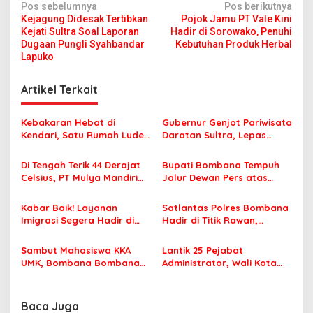
N
Pos sebelumnya
Pos berikutnya
Kejagung Didesak Tertibkan
Pojok Jamu PT Vale Kini
a
Kejati Sultra Soal Laporan
Hadir di Sorowako, Penuhi
v
Dugaan Pungli Syahbandar
Kebutuhan Produk Herbal
Lapuko
i
g
Artikel Terkait
a
s
Kebakaran Hebat di
Gubernur Genjot Pariwisata
Kendari, Satu Rumah Ludes
Daratan Sultra, Lepas
i
Terbakar
Famtrip Overland Jelajahi
p
Tiga Kabupaten Unggulan
Di Tengah Terik 44 Derajat
Bupati Bombana Tempuh
Celsius, PT Mulya Mandiri
Jalur Dewan Pers atas
o
Travel Pastikan Seluruh
Pemberitaan Dugaan
s
Jamaah Tetap Sehat dan
Korupsi Jembatan Cirauci II
Kabar Baik! Layanan
Satlantas Polres Bombana
Nyaman Beribadah
Imigrasi Segera Hadir di
Hadir di Titik Rawan,
MPP Bombana, Warga Tak
Pastikan Pelajar Berangkat
Perlu Lagi ke Kendari
Sekolah dengan Aman
Sambut Mahasiswa KKA
Lantik 25 Pejabat
UMK, Bombana Bombana
Administrator, Wali Kota
Minta Program Kerja Tepat
Tegaskan ASN Harus
Sasaran
Berintegritas dan
Profesional Layani
Baca Juga