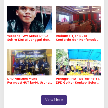
Kebangkitan Golkar di
dan Target Menang Pilkada
Muna dan Mubar
Wacana PAW Ketua DPRD
Rudianto Tjen Buka
Sultra Dinilai Janggal dan
Konferda dan Konfercab
Berpotensi Memicu ‘Gempa
PDIP Sultra, Ajak Kader
Politik’
Tingkatkan Soliditas
DPD NasDem Muna
Peringati HUT Golkar ke-61,
Peringati HUT ke-14, Usung
DPD Golkar Konkep Gelar
Tema Konsisten Membawa
Pasar Murah
Arus Perubahan
View More