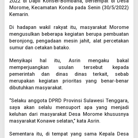
2022 di Dapil Konsel-Bombana, bertempat di Desa
A
Morome, Kecamatan Konda pada Senin (30/5/2022)
s
r
Kemarin.
i
n
Di hadapan wakil rakyat itu, masyarakat Morome
P
mengusulkan beberapa kegiatan berupa pembuatan
a
beronjong, pengadaan mesin jahit, alat percetakan
s
t
sumur dan cetakan batako.
i
k
Menyikapi hal itu, Asrin mengaku bakal
a
memperjuangkan usulan tersebut kepada
n
pemerintah dan dinas dinas terkait, sebab
T
e
merupakan kegiatan prioritas yang benar-benar
r
dibutuhkan masyarakat.
u
s
“Selaku anggota DPRD Provinsi Sulawesi Tenggara,
K
saya akan selalu mensuport apa yang menjadi
a
w
keluhan dari masyarakat Desa Morome khususnya
a
masyarakat Konawe selatan,” kata Asrin.
l
A
Sementara itu, di tempat yang sama Kepala Desa
s