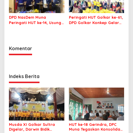
DPD NasDem Muna
Peringati HUT Golkar ke-61,
Peringati HUT ke-14, Usung
DPD Golkar Konkep Gelar
Tema Konsisten Membawa
Pasar Murah
Arus Perubahan
Komentar
Indeks Berita
Musda XI Golkar Sultra
HUT ke-18 Gerindra, DPC
Digelar, Darwin Bidik
Muna Tegaskan Konsolidasi