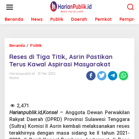
L
e
w
Beranda
News
Publik
Daerah
Pemkot
Pemprov
a
t
i
k
e
Beranda
/
Politik
R
k
e
o
Reses di Tiga Titik, Asrin Pastikan
s
n
e
Terus Kawal Aspirasi Masyarakat
t
s
e
d
Harianpublik.id
31 Mei 2022
n
Politik
i
T
i
g
a
2,471
T
Harianpublik.id,Konsel –
Anggota Dewan Perwakilan
i
t
Rakyat Daerah (DPRD) Provinsi Sulawesi Tenggara
i
(Sultra) Komisi ll Asrin kembali melaksanakan reses
k
terakhirnya dengan masa sidang ke ll tahun 2021-
,