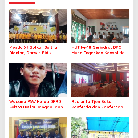
Masyarakat
Musda XI Golkar Sultra
HUT ke-18 Gerindra, DPC
Digelar, Darwin Bidik
Muna Tegaskan Konsolidasi
Kebangkitan Golkar di
dan Target Menang Pilkada
Muna dan Mubar
Wacana PAW Ketua DPRD
Rudianto Tjen Buka
Sultra Dinilai Janggal dan
Konferda dan Konfercab
Berpotensi Memicu ‘Gempa
PDIP Sultra, Ajak Kader
Politik’
Tingkatkan Soliditas