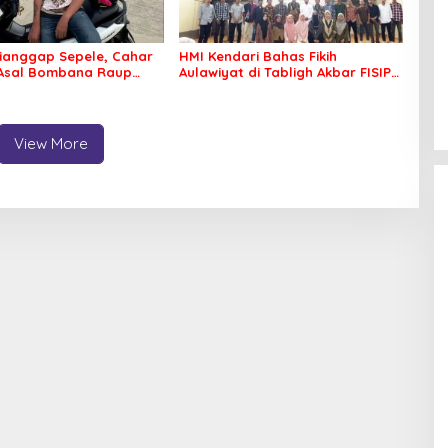
ianggap Sepele, Cahar
HMI Kendari Bahas Fikih
 Asal Bombana Raup
Aulawiyat di Tabligh Akbar FISIP
Juta dari Media Sosial
UHO
View More