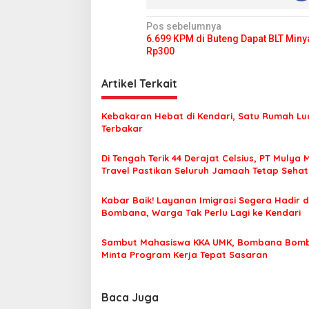
N
Pos sebelumnya
6.699 KPM di Buteng Dapat BLT Min
a
Rp300
v
i
Artikel Terkait
g
Kebakaran Hebat di Kendari, Satu Rumah Lu
a
Terbakar
s
Di Tengah Terik 44 Derajat Celsius, PT Mulya 
i
Travel Pastikan Seluruh Jamaah Tetap Seha
p
Nyaman Beribadah
o
Kabar Baik! Layanan Imigrasi Segera Hadir d
Bombana, Warga Tak Perlu Lagi ke Kendari
s
Sambut Mahasiswa KKA UMK, Bombana Bom
Minta Program Kerja Tepat Sasaran
Baca Juga