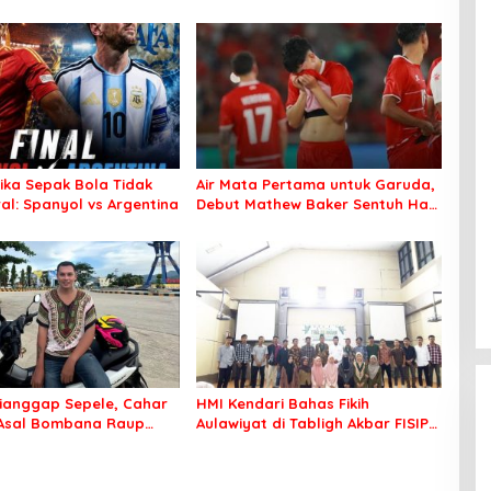
tika Sepak Bola Tidak
Air Mata Pertama untuk Garuda,
al: Spanyol vs Argentina
Debut Mathew Baker Sentuh Hati
Indonesia
ianggap Sepele, Cahar
HMI Kendari Bahas Fikih
 Asal Bombana Raup
Aulawiyat di Tabligh Akbar FISIP
Juta dari Media Sosial
UHO