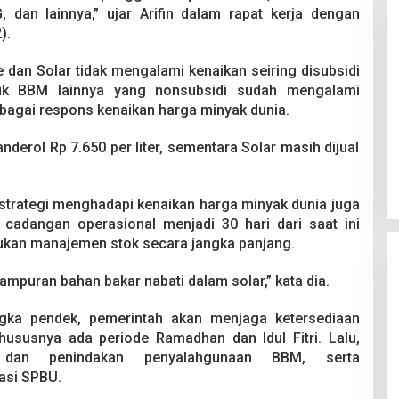
, dan lainnya,” ujar Arifin dalam rapat kerja dengan
).
te dan Solar tidak mengalami kenaikan seiring disubsidi
duk BBM lainnya yang nonsubsidi sudah mengalami
sebagai respons kenaikan harga minyak dunia.
Pesta Pernikahan Berakhir
anderol Rp 7.650 per liter, sementara Solar masih dijual
Mencekam, Mahasiswa Ditikam
Badik Usai Cekcok saat Pesta
Di Kriminal
|
29 Juni 2026
Miras
, strategi menghadapi kenaikan harga minyak dunia juga
cadangan operasional menjadi 30 hari dari saat ini
ukan manajemen stok secara jangka panjang.
ampuran bahan bakar nabati dalam solar,” kata dia.
jangka pendek, pemerintah akan menjaga ketersediaan
hususnya ada periode Ramadhan dan Idul Fitri. Lalu,
 dan penindakan penyalahgunaan BBM, serta
asi SPBU.