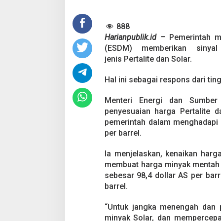
P
e
888
m
e
Harianpublik.id –
Pemerintah m
r
(ESDM) memberikan sinya
i
jenis Pertalite dan Solar.
n
t
Hal ini sebagai respons dari ti
a
h
B
Menteri Energi dan Sumber 
e
penyesuaian harga Pertalite 
r
pemerintah dalam menghadapi h
i
per barrel.
S
i
n
Ia menjelaskan, kenaikan harga
y
membuat harga minyak mentah I
a
sebesar 98,4 dollar AS per bar
l
barrel.
K
e
n
“Untuk jangka menengah dan pa
a
minyak Solar, dan mempercepa