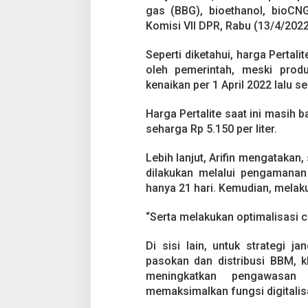
i
gas (BBG), bioethanol, bioCNG
k
Komisi VII DPR, Rabu (13/4/2022
a
n
H
Seperti diketahui, harga Pertali
a
oleh pemerintah, meski pro
r
kenaikan per 1 April 2022 lalu 
g
a
P
Harga Pertalite saat ini masih b
e
seharga Rp 5.150 per liter.
r
t
Lebih lanjut, Arifin mengatakan
a
dilakukan melalui pengamanan 
l
i
hanya 21 hari. Kemudian, melak
t
e
“Serta melakukan optimalisasi c
d
a
Di sisi lain, untuk strategi 
n
pasokan dan distribusi BBM, k
S
o
meningkatkan pengawasan
l
memaksimalkan fungsi digitalis
a