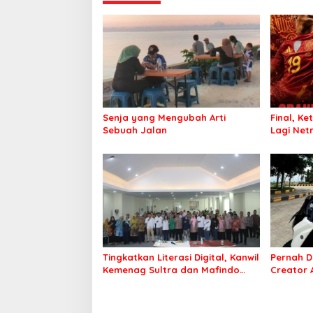
Senja yang Mengubah Arti
Final, Ke
Sebuah Jalan
Lagi Netr
Tingkatkan Literasi Digital, Kanwil
Pernah D
Kemenag Sultra dan Mafindo
Creator
Kendari Gelar Pelatihan AI Ready
Puluhan 
ASEAN