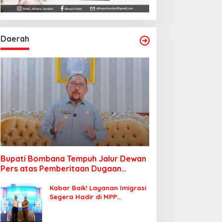
Daerah
Bupati Bombana Tempuh Jalur Dewan
Pers atas Pemberitaan Dugaan
Korupsi Jembatan Cirauci II
Kabar Baik! Layanan Imigrasi
Segera Hadir di MPP
Bombana, Warga Tak Perlu
Lagi ke Kendari