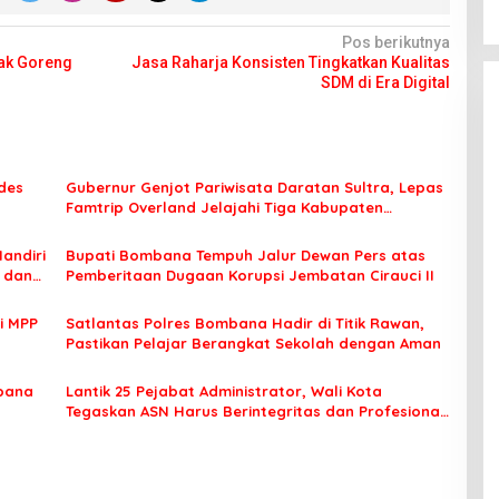
Pos berikutnya
yak Goreng
Jasa Raharja Konsisten Tingkatkan Kualitas
SDM di Era Digital
des
Gubernur Genjot Pariwisata Daratan Sultra, Lepas
Famtrip Overland Jelajahi Tiga Kabupaten
Unggulan
Mandiri
Bupati Bombana Tempuh Jalur Dewan Pers atas
t dan
Pemberitaan Dugaan Korupsi Jembatan Cirauci II
i MPP
Satlantas Polres Bombana Hadir di Titik Rawan,
Pastikan Pelajar Berangkat Sekolah dengan Aman
bana
Lantik 25 Pejabat Administrator, Wali Kota
Tegaskan ASN Harus Berintegritas dan Profesional
Layani Masyarakat