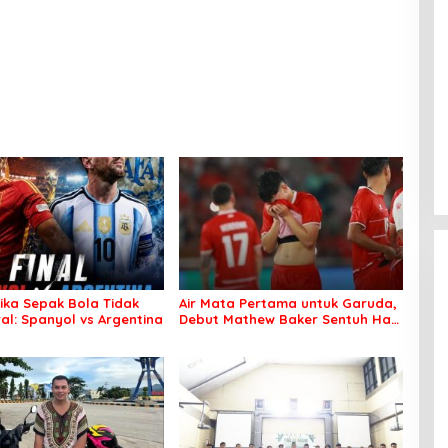
tika Sepak Bola Tidak
Air Mata Pertama untuk Garuda,
al: Spanyol vs Argentina
Debut Mathew Baker Sentuh Hati
Indonesia