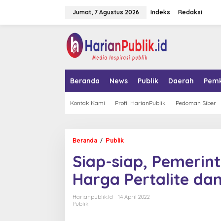
L
Jumat, 7 Agustus 2026
Indeks
Redaksi
e
w
a
tutup
t
i
k
e
k
Beranda
News
Publik
Daerah
Pem
o
n
t
Kontak Kami
Profil HarianPublik
Pedoman Siber
e
n
Beranda
/
Publik
S
i
Siap-siap, Pemerint
a
p
Harga Pertalite dan
-
s
i
Harianpublik.id
14 April 2022
a
Publik
p
,