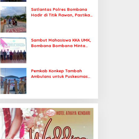
Satlantas Polres Bombana
Hadir di Titik Rawan, Pastikan
Pelajar Berangkat Sekolah
dengan Aman
Sambut Mahasiswa KKA UMK,
Bombana Bombana Minta
Program Kerja Tepat Sasaran
Pemkab Konkep Tambah
Ambulans untuk Puskesmas
Roko-Roko