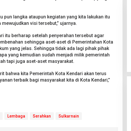
tu pun langka ataupun kegiatan yang kita lakukan itu
a mewujudkan visi tersebut,” ujarnya.
i itu berharap setelah penyerahan tersebut agar
pembenahan sehingga aset-aset di Pemerintahan Kota
 Berakhir
Bongkar Mafia BBM Subsidi,
kum yang jelas. Sehingga tidak ada lagi pihak pihak
iswa Ditikam
Ditreskrimsus Polda Sultra Sita
k saat Pesta
8.000 Liter BBM dan Ringkus 3
pa yang kemudian sudah menjadi milik pemerintah
026
Di Kriminal, News
|
20 Juni 2026
Tersangka
ah tapi juga aset-aset masyarakat.
krit bahwa kita Pemerintah Kota Kendari akan terus
nan terbaik bagi masyarakat kita di Kota Kendari,”
Lembaga
Serahkan
Sulkarnain