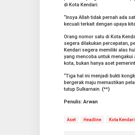
a
di Kota Kendari.
d
i
K
“Insya Allah tidak pernah ada sa
o
kecuali terkait dengan upaya kit
t
a
Orang nomor satu di Kota Kendar
K
segera dilakukan percepatan, 
Pesta Pernikahan
e
n
Kendari segera memiliki alas hu
Mencekam, Mahas
d
Badik Usai Cekco
yang mencoba untuk mengakui a
Di Kriminal
|
29 Juni 2
a
Miras
kota, bukan hanya aset pemerint
r
i
“Tiga hal ini menjadi bukti kong
bergerak maju memastikan pelaya
tutup Sulkarnain.
(**)
Penulis: Arwan
Aset
Headline
Kota Kendari