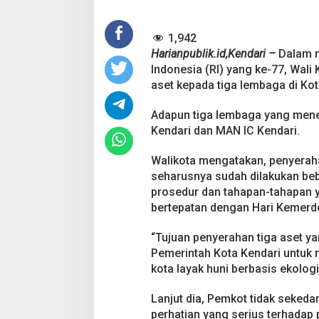
S
e
1,942
r
a
Harianpublik.id,Kendari –
Dalam 
h
Indonesia (RI) yang ke-77, Wali
k
aset kepada tiga lembaga di Kot
a
n
Adapun tiga lembaga yang mene
A
s
Kendari dan MAN IC Kendari.
e
t
Walikota mengatakan, penyeraha
k
seharusnya sudah dilakukan bebe
e
prosedur dan tahapan-tahapan y
T
i
bertepatan dengan Hari Kemerd
g
a
“Tujuan penyerahan tiga aset y
L
Pemerintah Kota Kendari untuk 
e
kota layak huni berbasis ekologi
m
b
a
Lanjut dia, Pemkot tidak sekeda
g
perhatian yang serius terhada