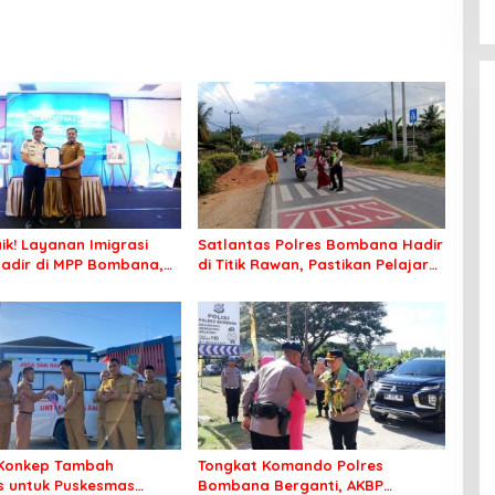
ik! Layanan Imigrasi
Satlantas Polres Bombana Hadir
adir di MPP Bombana,
di Titik Rawan, Pastikan Pelajar
k Perlu Lagi ke Kendari
Berangkat Sekolah dengan Aman
Konkep Tambah
Tongkat Komando Polres
 untuk Puskesmas
Bombana Berganti, AKBP