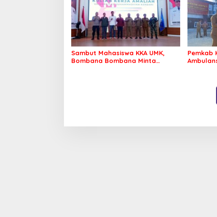
Sambut Mahasiswa KKA UMK,
Pemkab 
Bombana Bombana Minta
Ambulans
Program Kerja Tepat Sasaran
Roko-Ro