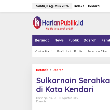
L
Sabtu, 8 Agustus 2026
Indeks
Redaksi
e
w
a
tutup
t
i
k
e
k
Beranda
News
Publik
Daerah
Pem
o
n
t
Kontak Kami
Profil HarianPublik
Pedoman Siber
e
n
Beranda
/
Daerah
S
u
Sulkarnain Serahk
l
k
di Kota Kendari
a
r
n
Harianpublik.id
18 Agustus 2022
a
Daerah
i
n