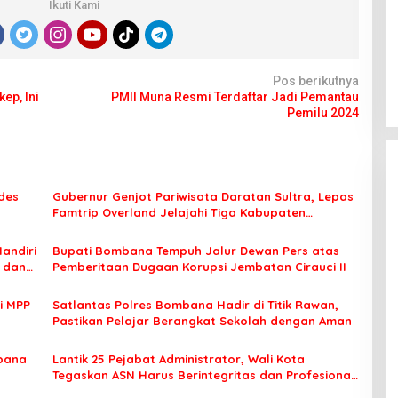
Ikuti Kami
Pos berikutnya
ep, Ini
PMII Muna Resmi Terdaftar Jadi Pemantau
Pemilu 2024
des
Gubernur Genjot Pariwisata Daratan Sultra, Lepas
Famtrip Overland Jelajahi Tiga Kabupaten
Unggulan
Mandiri
Bupati Bombana Tempuh Jalur Dewan Pers atas
t dan
Pemberitaan Dugaan Korupsi Jembatan Cirauci II
i MPP
Satlantas Polres Bombana Hadir di Titik Rawan,
Pastikan Pelajar Berangkat Sekolah dengan Aman
bana
Lantik 25 Pejabat Administrator, Wali Kota
Tegaskan ASN Harus Berintegritas dan Profesional
Layani Masyarakat