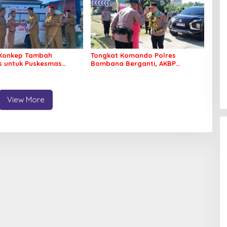
Konkep Tambah
Tongkat Komando Polres
 untuk Puskesmas
Bombana Berganti, AKBP
ko
Irwandhy Idrus Nahkodai
Kepolisian Bombana
View More