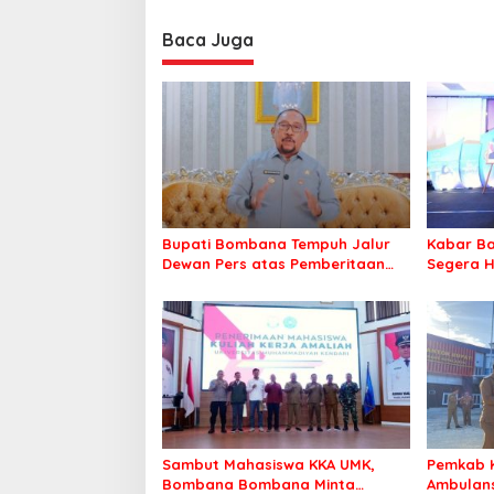
Baca Juga
Bupati Bombana Tempuh Jalur
Kabar Ba
Dewan Pers atas Pemberitaan
Segera H
Dugaan Korupsi Jembatan
Warga Ta
Cirauci II
Sambut Mahasiswa KKA UMK,
Pemkab 
Bombana Bombana Minta
Ambulans