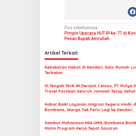
N
Pos sebelumnya
Pimpin Upacara HUT RI ke-77 di Konk
a
Pesan Bupati Amrullah
v
i
Artikel Terkait
g
Kebakaran Hebat di Kendari, Satu Rumah Lu
a
Terbakar
s
Di Tengah Terik 44 Derajat Celsius, PT Mulya 
i
Travel Pastikan Seluruh Jamaah Tetap Seha
p
Nyaman Beribadah
o
Kabar Baik! Layanan Imigrasi Segera Hadir d
Bombana, Warga Tak Perlu Lagi ke Kendari
s
Sambut Mahasiswa KKA UMK, Bombana Bom
Minta Program Kerja Tepat Sasaran