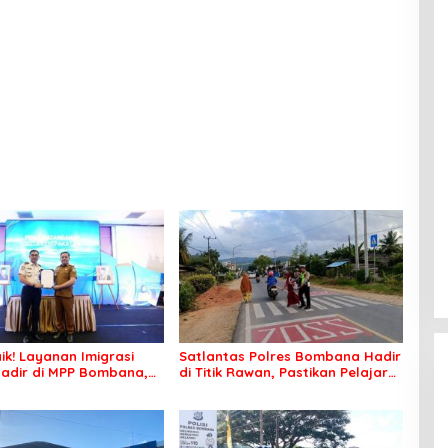
ko
Irwandhy Idrus Nahkodai
Kepolisian Bombana
ik! Layanan Imigrasi
Satlantas Polres Bombana Hadir
adir di MPP Bombana,
di Titik Rawan, Pastikan Pelajar
k Perlu Lagi ke Kendari
Berangkat Sekolah dengan Aman