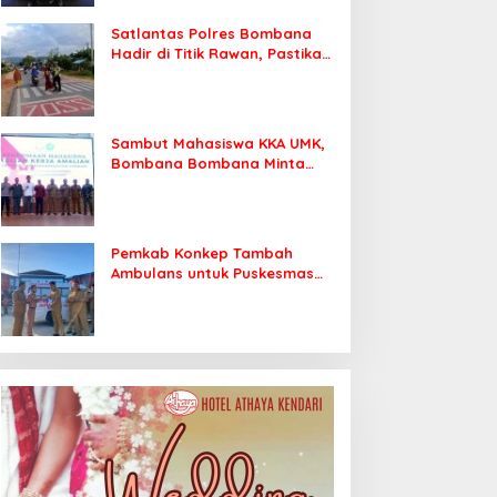
Satlantas Polres Bombana
Hadir di Titik Rawan, Pastikan
Pelajar Berangkat Sekolah
dengan Aman
Sambut Mahasiswa KKA UMK,
Bombana Bombana Minta
Program Kerja Tepat Sasaran
Pemkab Konkep Tambah
Ambulans untuk Puskesmas
Roko-Roko