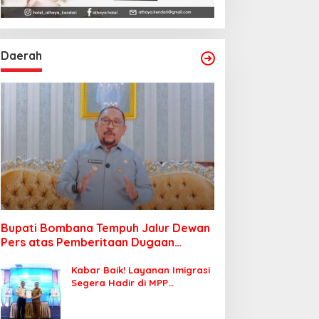
Daerah
Bupati Bombana Tempuh Jalur Dewan
Pers atas Pemberitaan Dugaan
Korupsi Jembatan Cirauci II
Kabar Baik! Layanan Imigrasi
Segera Hadir di MPP
Bombana, Warga Tak Perlu
Lagi ke Kendari