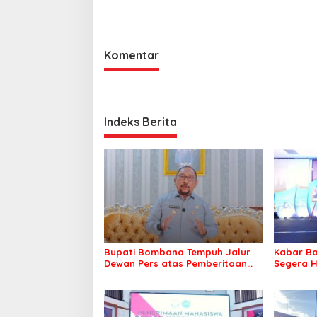
Program Kerja Tepat Sasaran
Roko-Ro
Komentar
Indeks Berita
Bupati Bombana Tempuh Jalur
Kabar Ba
Dewan Pers atas Pemberitaan
Segera H
Dugaan Korupsi Jembatan
Warga Ta
Cirauci II