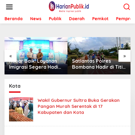
L
e
w
Beranda
News
Publik
Daerah
Pemkot
Pemprov
a
t
i
k
e
k
o
«
»
n
Kabar Baik! Layanan
Satlantas Polres
t
Imigrasi Segera Hadir
Bombana Hadir di Titik
e
di MPP Bombana,
Rawan, Pastikan
n
Warga Tak Perlu Lagi
Pelajar Berangkat
ke Kendari
Sekolah dengan Aman
Kota
Wakil Gubernur Sultra Buka Gerakan
Pangan Murah Serentak di 17
Kabupaten dan Kota