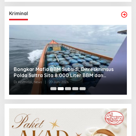
Kriminal
Bongkar Mafia BBM Subsidi, Ditreskrimsus
J
Polda Sultra Sita 8.000 Liter BBM dan
G
Ringkus 3 Tersangka
3
Di Kriminal, News
|
20 Juni 2026
Di