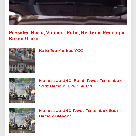
Presiden Rusia, Vladimir Putin, Bertemu Pemimpin
Korea Utara
Kota Tua Markas VOC
Mahasiswa UHO, Randi Tewas Tertembak
Saat Demo di DPRD Sultra
Mahasiswa UHO Tewas Tertembak Saat
Demo di Kendari