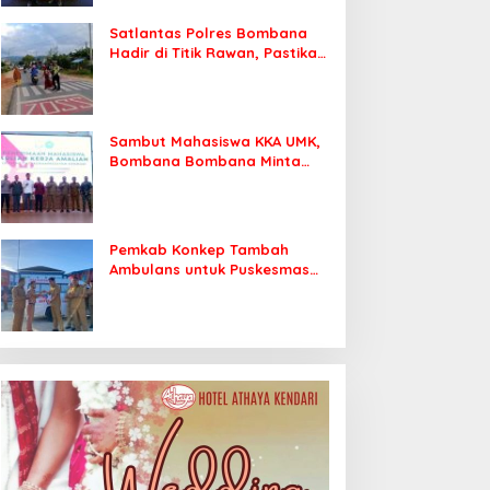
Satlantas Polres Bombana
Hadir di Titik Rawan, Pastikan
Pelajar Berangkat Sekolah
dengan Aman
Sambut Mahasiswa KKA UMK,
Bombana Bombana Minta
Program Kerja Tepat Sasaran
Pemkab Konkep Tambah
Ambulans untuk Puskesmas
Roko-Roko