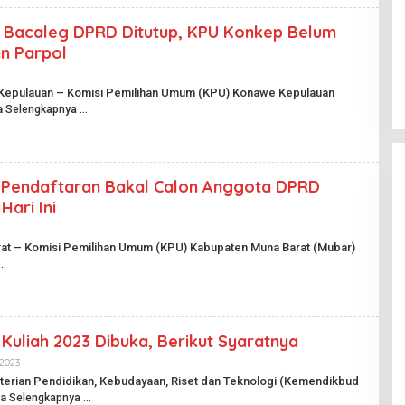
A
N
P
 Bacaleg DPRD Ditutup, KPU Konkep Belum
U
n Parpol
B
K
 Kepulauan – Komisi Pemilihan Umum (KPU) Konawe Kepulauan
a
Selengkapnya
D
 Pendaftaran Bakal Calon Anggota DPRD
Hari Ini
rat – Komisi Pemilihan Umum (KPU) Kabupaten Muna Barat (Mubar)
Kuliah 2023 Dibuka, Berikut Syaratnya
 2023
O
L
terian Pendidikan, Kebudayaan, Riset dan Teknologi (Kemendikbud
E
ka
Selengkapnya
H