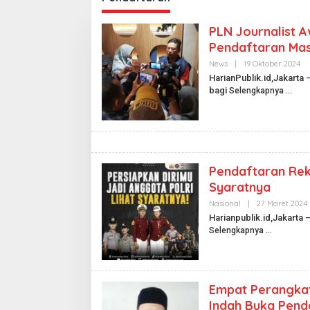
PLN Journalist 
Pendaftaran Mas
News
|
19 Oktober 2024
O
L
HarianPublik.id,Jakarta
E
bagi
Selengkapnya
H
H
A
R
I
A
N
P
Pendaftaran Rekr
U
B
Syaratnya
L
I
Nasional
|
27 Maret 2024
K
L
Harianpublik.id,Jakarta 
.
I
Selengkapnya
D
I
Empat Perangkat
Indah Buka Pend