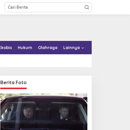
Ekobis
Hukum
Olahraga
Lainnya
Berita Foto
upati Bombana Tempuh
Kabar Baik! Layanan
alur Dewan Pers atas
Imigrasi Segera Hadir di
emberitaan Dugaan
MPP Bombana, Warga Tak
orupsi Jembatan Cirauci II
Perlu Lagi ke Kendari