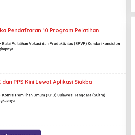
H
A
R
I
A
N
P
ka Pendaftaran 10 Program Pelatihan
U
B
L
– Balai Pelatihan Vokasi dan Produktivitas (BPVP) Kendari konsisten
I
gkapnya
K
.
I
D
dan PPS Kini Lewat Aplikasi Siakba
 – Komisi Pemilihan Umum (KPU) Sulawesi Tenggara (Sultra)
ngkapnya