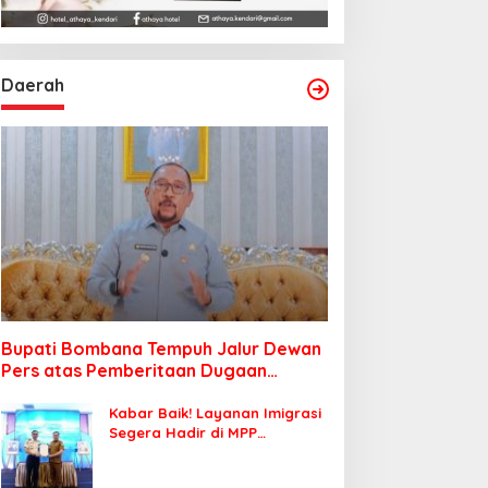
Daerah
Bupati Bombana Tempuh Jalur Dewan
Pers atas Pemberitaan Dugaan
Korupsi Jembatan Cirauci II
Kabar Baik! Layanan Imigrasi
Segera Hadir di MPP
Bombana, Warga Tak Perlu
Lagi ke Kendari