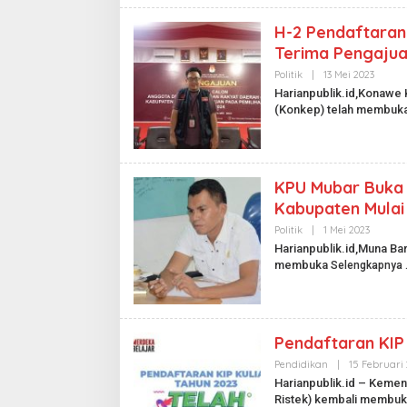
H-2 Pendaftaran
Terima Pengajua
L
Politik
|
13 Mei 2023
O
I
L
Harianpublik.id,Konawe
E
.
(Konkep) telah membuk
H
I
H
A
R
I
A
KPU Mubar Buka
N
P
Kabupaten Mulai 
U
B
Politik
|
1 Mei 2023
O
L
L
Harianpublik.id,Muna Ba
I
E
membuka
Selengkapnya
K
H
.
H
I
A
D
R
I
A
Pendaftaran KIP 
N
P
Pendidikan
|
15 Februari
U
Harianpublik.id – Kemen
B
L
Ristek) kembali membu