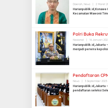
Daerah
,
News
|
2 Maret 2
L
Harianpublik.id,Konawe
I
Kecamatan Wawonii Tim
.
I
Polri Buka Rekru
Pesta Pernikaha
Mencekam, Maha
Nasional
|
16 Januari 202
Badik Usai Cekc
Harianpublik.id,Jakarta
Di Kriminal
|
29 Juni 
menjadi perwira kepolis
Miras
Pendaftaran CPN
News
|
3 September 2023
L
Harianpublik.id,Jakarta
pendaftaran seleksi
Sel
I