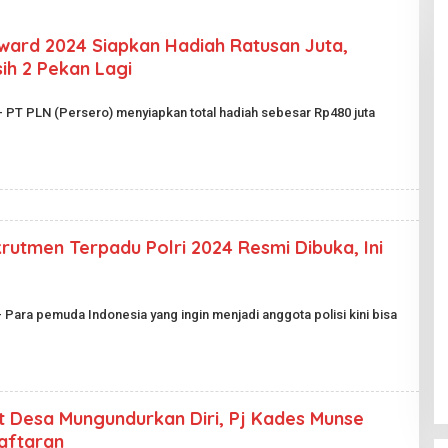
Award 2024 Siapkan Hadiah Ratusan Juta,
ih 2 Pekan Lagi
 – PT PLN (Persero) menyiapkan total hadiah sebesar Rp480 juta
utmen Terpadu Polri 2024 Resmi Dibuka, Ini
O
– Para pemuda Indonesia yang ingin menjadi anggota polisi kini bisa
E
H
H
A
R
A
 Desa Mungundurkan Diri, Pj Kades Munse
N
P
aftaran