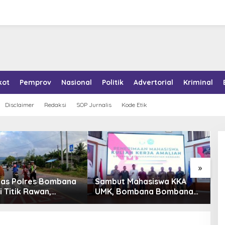
kot
Pemprov
Nasional
Politik
Advertorial
Kriminal
Disclaimer
Redaksi
SOP Jurnalis
Kode Etik
»
 Mahasiswa KKA
Pemkab Konkep Tambah
B
Bombana Bombana
Ambulans untuk Puskesmas
J
Program Kerja Tepat
Roko-Roko
P
n
K