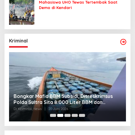
Mahasiswa UHO Tewas Tertembak Saat
Demo di Kendari
Kriminal
Bongkar Mafia BBM Subsidi, Ditreskrimsus
J
Polda Sultra Sita 8.000 Liter BBM dan
G
Ringkus 3 Tersangka
3
Di Kriminal, News
|
20 Juni 2026
Di