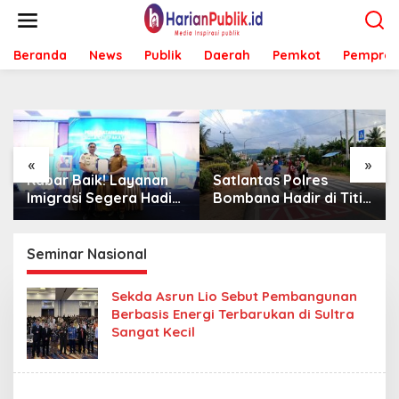
L
e
w
Beranda
News
Publik
Daerah
Pemkot
Pemprov
a
t
i
k
e
k
o
«
»
n
Kabar Baik! Layanan
Satlantas Polres
t
Imigrasi Segera Hadir
Bombana Hadir di Titik
e
di MPP Bombana,
Rawan, Pastikan
n
Warga Tak Perlu Lagi
Pelajar Berangkat
ke Kendari
Sekolah dengan Aman
Seminar Nasional
Sekda Asrun Lio Sebut Pembangunan
Berbasis Energi Terbarukan di Sultra
Sangat Kecil