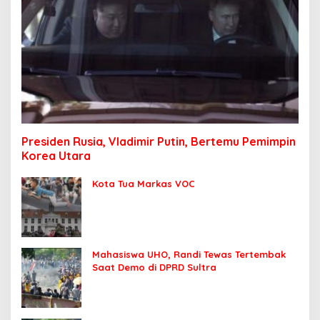
Presiden Rusia, Vladimir Putin, Bertemu Pemimpin
Korea Utara
Kota Tua Markas VOC
Mahasiswa UHO, Randi Tewas Tertembak
Saat Demo di DPRD Sultra