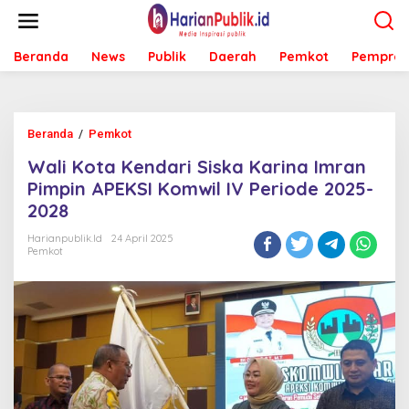
L
e
w
Beranda
News
Publik
Daerah
Pemkot
Pemprov
a
t
i
k
e
Beranda
/
Pemkot
W
k
a
o
Wali Kota Kendari Siska Karina Imran
l
n
i
Pimpin APEKSI Komwil IV Periode 2025-
t
K
e
2028
o
n
t
Harianpublik.id
24 April 2025
a
Pemkot
K
e
n
d
a
r
i
S
i