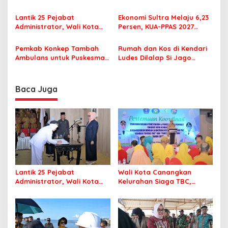
o
Pastikan Pelajar Berangkat
Minta Program Kerja Tepat
s
Sekolah dengan Aman
Sasaran
Lantik 25 Pejabat
Ekonomi Sultra Melaju 6,23
Administrator, Wali Kota
Persen, KUA-PPAS 2027
Tegaskan ASN Harus
Resmi Masuk DPRD
Berintegritas dan
Pemkab Konkep Tambah
Rumah dan Kos di Kendari
Profesional Layani
Ambulans untuk Puskesmas
Ludes Dilalap Si Jago
Masyarakat
Roko-Roko
Merah
Baca Juga
Lantik 25 Pejabat
Wali Kota Canangkan
Administrator, Wali Kota
Kelurahan Siaga TBC,
Tegaskan ASN Harus
Percepat Target Kendari
Berintegritas dan
Bebas Tuberkulosis
Profesional Layani
Masyarakat