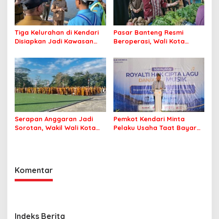
Tiga Kelurahan di Kendari
Pasar Banteng Resmi
Disiapkan Jadi Kawasan
Beroperasi, Wali Kota
Pesisir Modern
Kendari Siapkan Pusat
Ekonomi Baru
Serapan Anggaran Jadi
Pemkot Kendari Minta
Sorotan, Wakil Wali Kota
Pelaku Usaha Taat Bayar
Kendari Ajak ASN Bergerak
Royalti Musik
Jaga Kebersihan Kota
Komentar
Indeks Berita