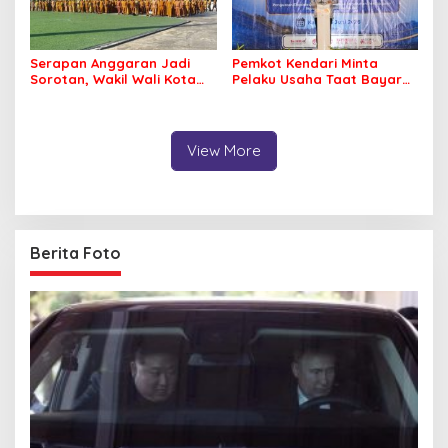
Serapan Anggaran Jadi
Pemkot Kendari Minta
Sorotan, Wakil Wali Kota
Pelaku Usaha Taat Bayar
Kendari Ajak ASN Bergerak
Royalti Musik
Jaga Kebersihan Kota
View More
Berita Foto