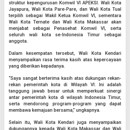
I
struktur kepengurusan Komwil VI APEKSI. Wali Kota
K
Jayapura, Wali Kota Pare-Pare, dan Wali Kota Tual
o
terpilih sebagai Wakil Ketua Komwil VI, sementara
m
Wali Kota Ternate dan Wali Kota Makassar akan
w
menjabat sebagai Penasehat Komwil VI, serta
i
l
seluruh wali kota se-Indonesia Timur sebagai
I
anggota.
V
P
Dalam kesempatan tersebut, Wali Kota Kendari
e
menyampaikan rasa terima kasih atas kepercayaan
r
i
yang diberikan kepadanya.
o
d
“Saya sangat berterima kasih atas dukungan rekan-
e
rekan pemerintah kota di Wilayah VI. Ini adalah
2
tanggung jawab besar untuk memperkuat sinergi
0
2
antar pemerintah kota di wilayah Indonesia Timur,
5
serta mendorong program-program yang dapat
-
membawa kemajuan bersama,” ungkapnya.
2
0
Selain itu, Wali Kota Kendari juga menyampaikan
2
8
dukungannya kepada Wali Kota Makassar dan Wali