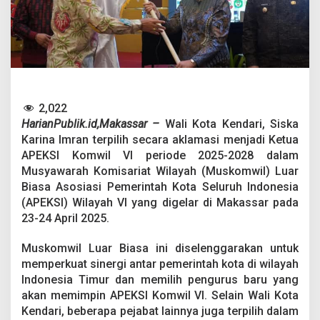
s
k
a
K
a
r
i
n
a
2,022
I
HarianPublik.id,Makassar –
Wali Kota Kendari, Siska
m
Karina Imran terpilih secara aklamasi menjadi Ketua
r
APEKSI Komwil VI periode 2025-2028 dalam
a
Musyawarah Komisariat Wilayah (Muskomwil) Luar
n
P
Biasa Asosiasi Pemerintah Kota Seluruh Indonesia
i
(APEKSI) Wilayah VI yang digelar di Makassar pada
m
23-24 April 2025.
p
i
Muskomwil Luar Biasa ini diselenggarakan untuk
n
A
memperkuat sinergi antar pemerintah kota di wilayah
P
Indonesia Timur dan memilih pengurus baru yang
E
akan memimpin APEKSI Komwil VI. Selain Wali Kota
K
Kendari, beberapa pejabat lainnya juga terpilih dalam
S