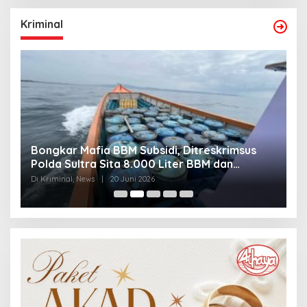
Kriminal
Bongkar Mafia BBM Subsidi, Ditreskrimsus
J
Polda Sultra Sita 8.000 Liter BBM dan
G
Ringkus 3 Tersangka
3
Di Kriminal, News
|
20 Juni 2026
Di