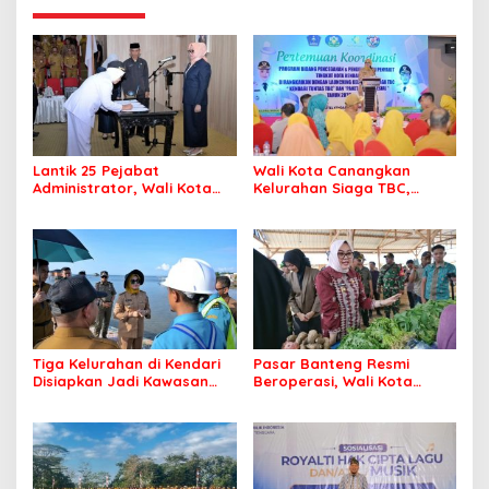
Lantik 25 Pejabat
Wali Kota Canangkan
Administrator, Wali Kota
Kelurahan Siaga TBC,
Tegaskan ASN Harus
Percepat Target Kendari
Berintegritas dan
Bebas Tuberkulosis
Profesional Layani
Masyarakat
Tiga Kelurahan di Kendari
Pasar Banteng Resmi
Disiapkan Jadi Kawasan
Beroperasi, Wali Kota
Pesisir Modern
Kendari Siapkan Pusat
Ekonomi Baru