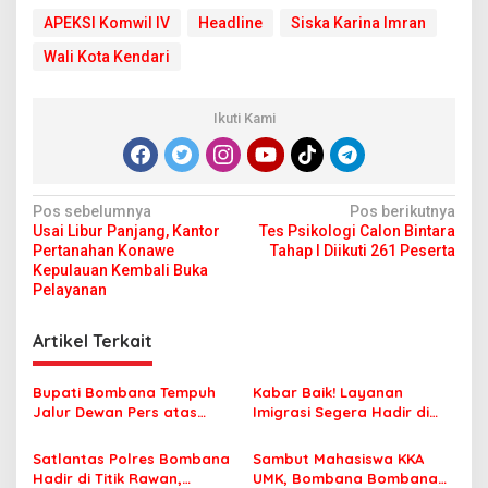
APEKSI Komwil IV
Headline
Siska Karina Imran
Wali Kota Kendari
Ikuti Kami
N
Pos sebelumnya
Pos berikutnya
Usai Libur Panjang, Kantor
Tes Psikologi Calon Bintara
a
Pertanahan Konawe
Tahap I Diikuti 261 Peserta
v
Kepulauan Kembali Buka
Pelayanan
i
g
Artikel Terkait
a
s
Bupati Bombana Tempuh
Kabar Baik! Layanan
Jalur Dewan Pers atas
Imigrasi Segera Hadir di
i
Pemberitaan Dugaan
MPP Bombana, Warga Tak
p
Korupsi Jembatan Cirauci II
Perlu Lagi ke Kendari
Satlantas Polres Bombana
Sambut Mahasiswa KKA
Hadir di Titik Rawan,
UMK, Bombana Bombana