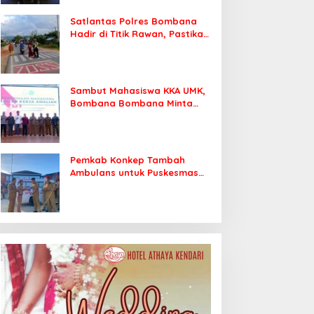
Satlantas Polres Bombana
Hadir di Titik Rawan, Pastikan
Pelajar Berangkat Sekolah
dengan Aman
Sambut Mahasiswa KKA UMK,
Bombana Bombana Minta
Program Kerja Tepat Sasaran
Pemkab Konkep Tambah
Ambulans untuk Puskesmas
Roko-Roko