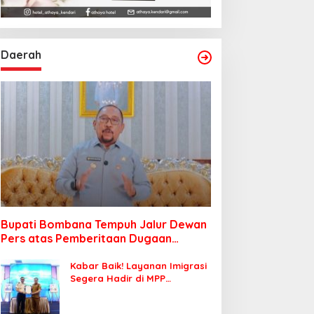
Daerah
Bupati Bombana Tempuh Jalur Dewan
Pers atas Pemberitaan Dugaan
Korupsi Jembatan Cirauci II
Kabar Baik! Layanan Imigrasi
Segera Hadir di MPP
Bombana, Warga Tak Perlu
Lagi ke Kendari