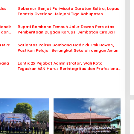
des
Gubernur Genjot Pariwisata Daratan Sultra, Lepas
Famtrip Overland Jelajahi Tiga Kabupaten
Unggulan
Mandiri
Bupati Bombana Tempuh Jalur Dewan Pers atas
t dan
Pemberitaan Dugaan Korupsi Jembatan Cirauci II
i MPP
Satlantas Polres Bombana Hadir di Titik Rawan,
Pastikan Pelajar Berangkat Sekolah dengan Aman
bana
Lantik 25 Pejabat Administrator, Wali Kota
Tegaskan ASN Harus Berintegritas dan Profesional
Layani Masyarakat