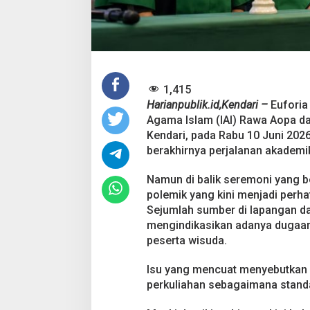
a
n
g
g
a
a
n
L
1,415
u
Harianpublik.id,Kendari –
Euforia
l
Agama Islam (IAI) Rawa Aopa dal
u
Kendari, pada Rabu 10 Juni 202
s
berakhirnya perjalanan akademi
a
n
d
Namun di balik seremoni yang 
a
polemik yang kini menjadi perhat
n
Sejumlah sumber di lapangan d
D
mengindikasikan adanya dugaan
u
g
peserta wisuda.
a
a
Isu yang mencuat menyebutkan 
n
perkuliahan sebagaimana stand
P
e