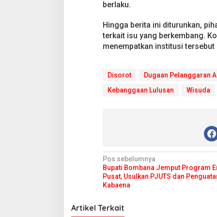
berlaku.
Hingga berita ini diturunkan, p
terkait isu yang berkembang. Kon
menempatkan institusi tersebut 
Disorot
Dugaan Pelanggaran 
Kebanggaan Lulusan
Wisuda
N
Pos sebelumnya
Bupati Bombana Jemput Program E
a
Pusat, Usulkan PJUTS dan Penguatan
v
Kabaena
i
Artikel Terkait
g