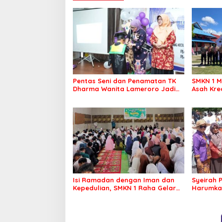
Pentas Seni dan Penamatan TK
SMKN 1 M
Dharma Wanita Lameroro Jadi
Asah Kre
Panggung Bakat Generasi Muda
Pramuka 
Bombana
Isi Ramadan dengan Iman dan
Syeirah 
Kepedulian, SMKN 1 Raha Gelar
Harumka
Pesantren Kilat dan Berbagi
Panggung
Sembako