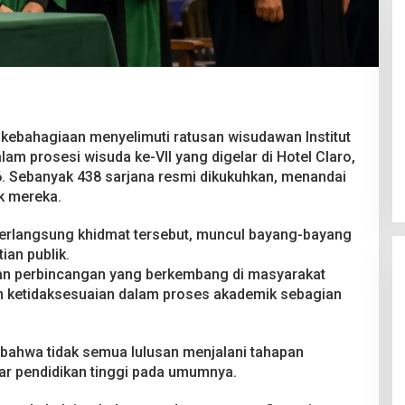
Pesta Pernikahan Berakhir
 kebahagiaan menyelimuti ratusan wisudawan Institut
Mencekam, Mahasiswa Ditikam
am prosesi wisuda ke-VII yang digelar di Hotel Claro,
Badik Usai Cekcok saat Pesta
Di Kriminal
|
29 Juni 2026
6. Sebanyak 438 sarjana resmi dikukuhkan, menandai
Miras
k mereka.
berlangsung khidmat tersebut, muncul bayang-bayang
ian publik.
an perbincangan yang berkembang di masyarakat
 ketidaksesuaian dalam proses akademik sebagian
bahwa tidak semua lulusan menjalani tahapan
ar pendidikan tinggi pada umumnya.