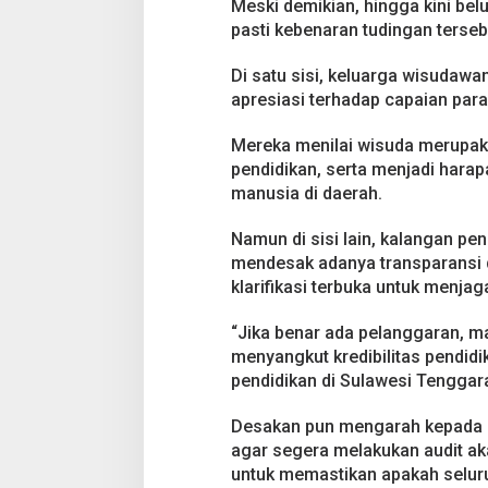
l
Meski demikian, hingga kini be
a
pasti kebenaran tudingan terseb
n
g
Di satu sisi, keluarga wisudaw
g
apresiasi terhadap capaian para
a
r
a
Mereka menilai wisuda merupak
n
pendidikan, serta menjadi harap
A
manusia di daerah.
k
a
Namun di sisi lain, kalangan pe
d
e
mendesak adanya transparansi d
m
klarifikasi terbuka untuk menjaga
i
k
“Jika benar ada pelanggaran, ma
menyangkut kredibilitas pendidi
pendidikan di Sulawesi Tenggar
Desakan pun mengarah kepada K
agar segera melakukan audit aka
untuk memastikan apakah seluru