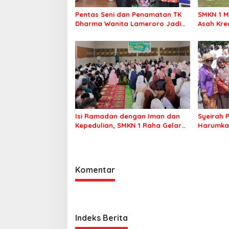
Pentas Seni dan Penamatan TK
SMKN 1 M
Dharma Wanita Lameroro Jadi
Asah Kre
Panggung Bakat Generasi Muda
Pramuka 
Bombana
Isi Ramadan dengan Iman dan
Syeirah 
Kepedulian, SMKN 1 Raha Gelar
Harumka
Pesantren Kilat dan Berbagi
Panggung
Sembako
Komentar
Indeks Berita