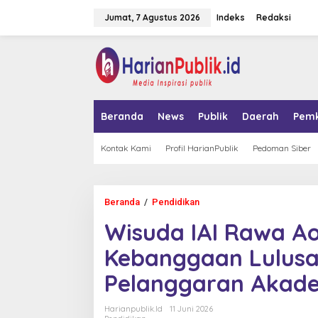
L
Jumat, 7 Agustus 2026
Indeks
Redaksi
e
w
a
tutup
t
i
k
e
k
Beranda
News
Publik
Daerah
Pem
o
n
t
Kontak Kami
Profil HarianPublik
Pedoman Siber
e
n
Beranda
/
Pendidikan
W
i
Wisuda IAI Rawa Ao
s
u
Kebanggaan Lulus
d
a
Pelanggaran Akad
I
A
I
Harianpublik.id
11 Juni 2026
R