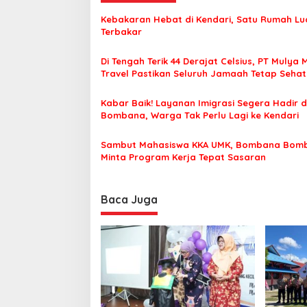
a
Kebakaran Hebat di Kendari, Satu Rumah Lu
s
Terbakar
i
Di Tengah Terik 44 Derajat Celsius, PT Mulya 
p
Travel Pastikan Seluruh Jamaah Tetap Seha
Nyaman Beribadah
o
Kabar Baik! Layanan Imigrasi Segera Hadir d
s
Bombana, Warga Tak Perlu Lagi ke Kendari
Sambut Mahasiswa KKA UMK, Bombana Bom
Minta Program Kerja Tepat Sasaran
Baca Juga