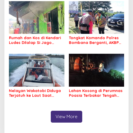
Nyaman Beribadah
Rumah dan Kos di Kendari
Tongkat Komando Polres
Ludes Dilalap Si Jago
Bombana Berganti, AKBP
Merah
Irwandhy Idrus Nahkodai
Kepolisian Bombana
Nelayan Wakatobi Diduga
Lahan Kosong di Perumnas
Terjatuh ke Laut Saat
Poasia Terbakar Tengah
Memancing
Malam
View More