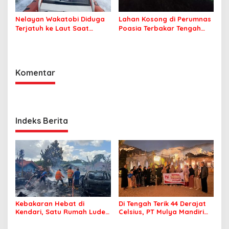
Nelayan Wakatobi Diduga
Lahan Kosong di Perumnas
Terjatuh ke Laut Saat
Poasia Terbakar Tengah
Memancing
Malam
Komentar
Indeks Berita
Kebakaran Hebat di
Di Tengah Terik 44 Derajat
Kendari, Satu Rumah Ludes
Celsius, PT Mulya Mandiri
Terbakar
Travel Pastikan Seluruh
Jamaah Tetap Sehat dan