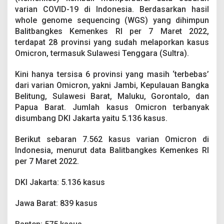
i
varian COVID-19 di Indonesia. Berdasarkan hasil
l
whole genome sequencing (WGS) yang dihimpun
a
y
Balitbangkes Kemenkes RI per 7 Maret 2022,
a
terdapat 28 provinsi yang sudah melaporkan kasus
h
Omicron, termasuk Sulawesi Tenggara (Sultra).
R
I
Kini hanya tersisa 6 provinsi yang masih ‘terbebas’
y
a
dari varian Omicron, yakni Jambi, Kepulauan Bangka
n
Belitung, Sulawesi Barat, Maluku, Gorontalo, dan
g
Papua Barat. Jumlah kasus Omicron terbanyak
P
disumbang DKI Jakarta yaitu 5.136 kasus.
a
l
i
Berikut sebaran 7.562 kasus varian Omicron di
n
Indonesia, menurut data Balitbangkes Kemenkes RI
g
per 7 Maret 2022.
'
D
DKI Jakarta: 5.136 kasus
i
a
m
Jawa Barat: 839 kasus
u
k