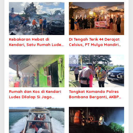
Kebakaran Hebat di
Di Tengah Terik 44 Derajat
Kendari, Satu Rumah Ludes
Celsius, PT Mulya Mandiri
Terbakar
Travel Pastikan Seluruh
Jamaah Tetap Sehat dan
Nyaman Beribadah
Rumah dan Kos di Kendari
Tongkat Komando Polres
Ludes Dilalap Si Jago
Bombana Berganti, AKBP
Merah
Irwandhy Idrus Nahkodai
Kepolisian Bombana