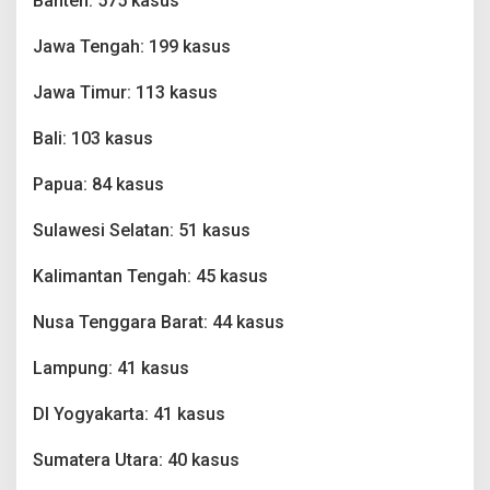
Banten: 575 kasus
'
O
Jawa Tengah: 199 kasus
m
i
c
Jawa Timur: 113 kasus
r
o
Bali: 103 kasus
n
,
Papua: 84 kasus
S
u
l
Sulawesi Selatan: 51 kasus
t
r
Kalimantan Tengah: 45 kasus
a
5
Nusa Tenggara Barat: 44 kasus
K
a
s
Lampung: 41 kasus
u
s
DI Yogyakarta: 41 kasus
Sumatera Utara: 40 kasus