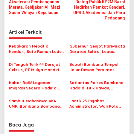
Akselerasi Pembangunan
Dialog Publik KP2M Bakal
a
Merata, Kebijakan Ali Mazi
Hadirkan Pemkot Kendari,
v
Sasar Wilayah Kepulauan
DPRD, Akademisi dan Para
Pedagang
i
g
Artikel Terkait
a
s
Kebakaran Hebat di
Gubernur Genjot Pariwisata
Kendari, Satu Rumah Ludes
Daratan Sultra, Lepas
i
Terbakar
Famtrip Overland Jelajahi
p
Tiga Kabupaten Unggulan
Di Tengah Terik 44 Derajat
Bupati Bombana Tempuh
Celsius, PT Mulya Mandiri
Jalur Dewan Pers atas
o
Travel Pastikan Seluruh
Pemberitaan Dugaan
s
Jamaah Tetap Sehat dan
Korupsi Jembatan Cirauci II
Kabar Baik! Layanan
Satlantas Polres Bombana
Nyaman Beribadah
Imigrasi Segera Hadir di
Hadir di Titik Rawan,
MPP Bombana, Warga Tak
Pastikan Pelajar Berangkat
Perlu Lagi ke Kendari
Sekolah dengan Aman
Sambut Mahasiswa KKA
Lantik 25 Pejabat
UMK, Bombana Bombana
Administrator, Wali Kota
Minta Program Kerja Tepat
Tegaskan ASN Harus
Sasaran
Berintegritas dan
Profesional Layani
Baca Juga
Masyarakat