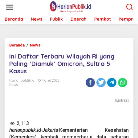
L
e
w
Beranda
News
Publik
Daerah
Pemkot
Pemprov
a
t
i
k
e
Beranda
/
News
I
k
n
o
Ini Daftar Terbaru Wilayah RI yang
i
n
D
Paling ‘Diamuk’ Omicron, Sultra 5
t
a
e
Kasus
f
n
t
Harianpublik.id
10 Maret 2022
a
News
r
T
e
Ilustrasi
r
b
a
2,113
r
u
harianpublik.id-Jakarta-
Kementerian Kesehatan
W
(Kemenkes) kembali memperbarui data sebaran