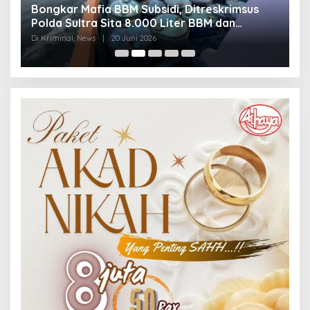
Bongkar Mafia BBM Subsidi, Ditreskrimsus
J
Polda Sultra Sita 8.000 Liter BBM dan
G
Ringkus 3 Tersangka
3
Di Kriminal, News
|
20 Juni 2026
Di