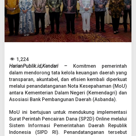
K
e
u
a
n
g
a
n
D
a
e
1,224
r
HarianPublik.id,Kendari –
Komitmen pemerintah
a
dalam mendorong tata kelola keuangan daerah yang
h
,
transparan, akuntabel, dan efisien kembali diperkuat
P
melalui penandatanganan Nota Kesepahaman (MoU)
e
antara Kementerian Dalam Negeri (Kemendagri) dan
m
Asosiasi Bank Pembangunan Daerah (Asbanda).
k
o
t
MoU ini bertujuan untuk mendukung implementasi
K
Surat Perintah Pencairan Dana (SP2D) Online melalui
e
Sistem Informasi Pemerintahan Daerah Republik
n
Indonesia (SIPD RI). Penandatanganan tersebut
d