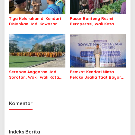
Tiga Kelurahan di Kendari
Pasar Banteng Resmi
Disiapkan Jadi Kawasan
Beroperasi, Wali Kota
Pesisir Modern
Kendari Siapkan Pusat
Ekonomi Baru
Serapan Anggaran Jadi
Pemkot Kendari Minta
Sorotan, Wakil Wali Kota
Pelaku Usaha Taat Bayar
Kendari Ajak ASN Bergerak
Royalti Musik
Jaga Kebersihan Kota
Komentar
Indeks Berita