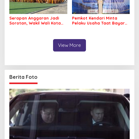
Serapan Anggaran Jadi
Pemkot Kendari Minta
Sorotan, Wakil Wali Kota
Pelaku Usaha Taat Bayar
Kendari Ajak ASN Bergerak
Royalti Musik
Jaga Kebersihan Kota
View More
Berita Foto