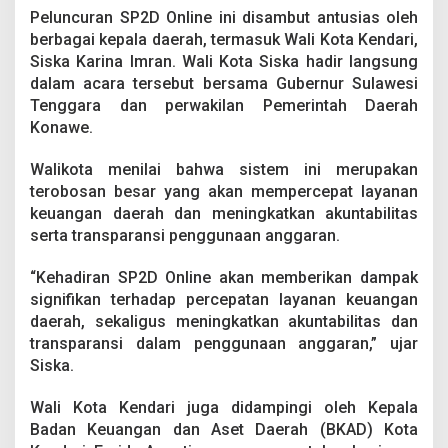
D
Peluncuran SP2D Online ini disambut antusias oleh
O
berbagai kepala daerah, termasuk Wali Kota Kendari,
n
Siska Karina Imran. Wali Kota Siska hadir langsung
l
i
dalam acara tersebut bersama Gubernur Sulawesi
n
Tenggara dan perwakilan Pemerintah Daerah
e
Konawe.
Walikota menilai bahwa sistem ini merupakan
terobosan besar yang akan mempercepat layanan
keuangan daerah dan meningkatkan akuntabilitas
serta transparansi penggunaan anggaran.
“Kehadiran SP2D Online akan memberikan dampak
signifikan terhadap percepatan layanan keuangan
daerah, sekaligus meningkatkan akuntabilitas dan
transparansi dalam penggunaan anggaran,” ujar
Siska.
Wali Kota Kendari juga didampingi oleh Kepala
Badan Keuangan dan Aset Daerah (BKAD) Kota