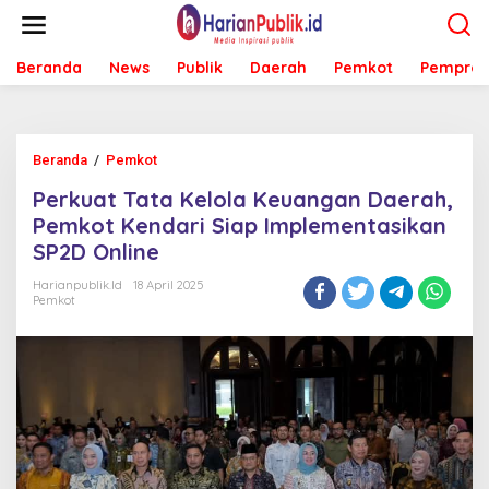
L
e
w
Beranda
News
Publik
Daerah
Pemkot
Pemprov
a
t
i
k
e
Beranda
/
Pemkot
P
k
e
o
Perkuat Tata Kelola Keuangan Daerah,
r
n
k
Pemkot Kendari Siap Implementasikan
t
u
e
SP2D Online
a
n
t
Harianpublik.id
18 April 2025
T
Pemkot
a
t
a
K
e
l
o
l
a