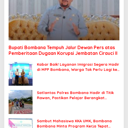
Bupati Bombana Tempuh Jalur Dewan Pers atas
Pemberitaan Dugaan Korupsi Jembatan Cirauci II
Kabar Baik! Layanan Imigrasi Segera Hadir
di MPP Bombana, Warga Tak Perlu Lagi ke
Kendari
Satlantas Polres Bombana Hadir di Titik
Rawan, Pastikan Pelajar Berangkat
Sekolah dengan Aman
Sambut Mahasiswa KKA UMK, Bombana
Bombana Minta Program Kerja Tepat