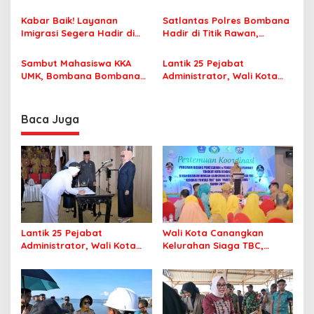
Travel Pastikan Seluruh
Pemberitaan Dugaan
s
Jamaah Tetap Sehat dan
Korupsi Jembatan Cirauci II
Kabar Baik! Layanan
Satlantas Polres Bombana
Nyaman Beribadah
Imigrasi Segera Hadir di
Hadir di Titik Rawan,
MPP Bombana, Warga Tak
Pastikan Pelajar Berangkat
Perlu Lagi ke Kendari
Sekolah dengan Aman
Sambut Mahasiswa KKA
Lantik 25 Pejabat
UMK, Bombana Bombana
Administrator, Wali Kota
Minta Program Kerja Tepat
Tegaskan ASN Harus
Sasaran
Berintegritas dan
Profesional Layani
Baca Juga
Masyarakat
Lantik 25 Pejabat
Wali Kota Canangkan
Administrator, Wali Kota
Kelurahan Siaga TBC,
Tegaskan ASN Harus
Percepat Target Kendari
Berintegritas dan
Bebas Tuberkulosis
Profesional Layani
Masyarakat