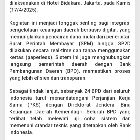
a
dilaksanakan di Hotel Bidakara, Jakarta, pada Kamis
r
(17/4/2025).
i
S
Kegiatan ini menjadi tonggak penting bagi integrasi
i
pengelolaan keuangan daerah berbasis digital, yang
a
p
memungkinkan pencairan dana mulai dari penerbitan
I
Surat Perintah Membayar (SPM) hingga SP2D
m
dilakukan secara real-time dan tanpa menggunakan
p
kertas (paperless). Sistem ini juga menghubungkan
l
langsung pemerintah daerah dengan Bank
e
m
Pembangunan Daerah (BPD), memastikan proses
e
yang lebih efisien dan transparan.
n
t
Sebagai tindak lanjut, sebanyak 24 BPD dari seluruh
a
Indonesia turut menandatangani Perjanjian Kerja
s
i
Sama (PKS) dengan Direktorat Jenderal Bina
k
Keuangan Daerah Kemendagri. Seluruh BPD yang
a
terlibat telah melewati uji coba sistem dan
n
memenuhi standar teknis yang ditetapkan oleh Bank
S
P
Indonesia.
2