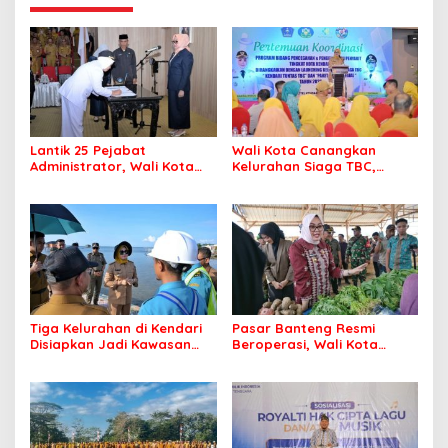
Lantik 25 Pejabat
Wali Kota Canangkan
Administrator, Wali Kota
Kelurahan Siaga TBC,
Tegaskan ASN Harus
Percepat Target Kendari
Berintegritas dan
Bebas Tuberkulosis
Profesional Layani
Masyarakat
Tiga Kelurahan di Kendari
Pasar Banteng Resmi
Disiapkan Jadi Kawasan
Beroperasi, Wali Kota
Pesisir Modern
Kendari Siapkan Pusat
Ekonomi Baru