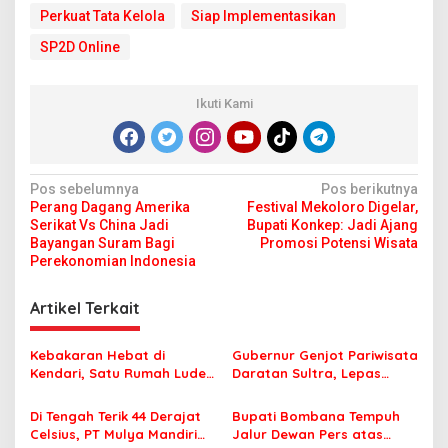
Perkuat Tata Kelola
Siap Implementasikan
SP2D Online
Ikuti Kami
N
Pos sebelumnya
Pos berikutnya
Perang Dagang Amerika
Festival Mekoloro Digelar,
a
Serikat Vs China Jadi
Bupati Konkep: Jadi Ajang
v
Bayangan Suram Bagi
Promosi Potensi Wisata
Perekonomian Indonesia
i
g
Artikel Terkait
a
s
Kebakaran Hebat di
Gubernur Genjot Pariwisata
Kendari, Satu Rumah Ludes
Daratan Sultra, Lepas
i
Terbakar
Famtrip Overland Jelajahi
p
Tiga Kabupaten Unggulan
Di Tengah Terik 44 Derajat
Bupati Bombana Tempuh
Celsius, PT Mulya Mandiri
Jalur Dewan Pers atas
o