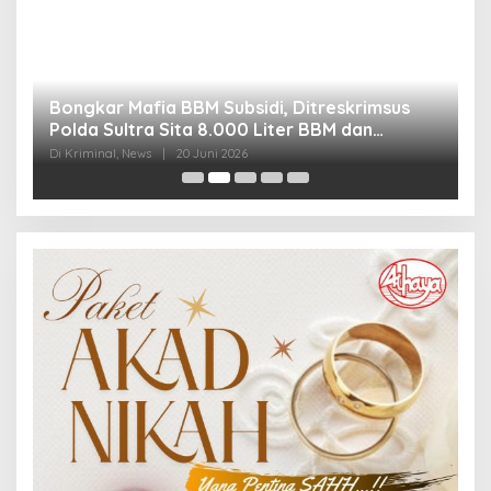
Bongkar Mafia BBM Subsidi, Ditreskrimsus
J
Polda Sultra Sita 8.000 Liter BBM dan
G
Ringkus 3 Tersangka
3
Di Kriminal, News
|
20 Juni 2026
Di