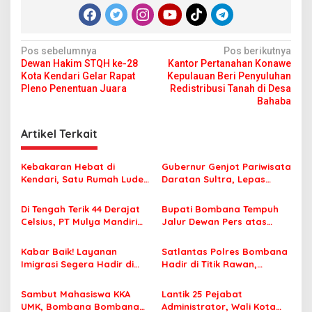
N
Pos sebelumnya
Pos berikutnya
Dewan Hakim STQH ke-28
Kantor Pertanahan Konawe
a
Kota Kendari Gelar Rapat
Kepulauan Beri Penyuluhan
v
Pleno Penentuan Juara
Redistribusi Tanah di Desa
Bahaba
i
g
Artikel Terkait
a
s
Kebakaran Hebat di
Gubernur Genjot Pariwisata
Kendari, Satu Rumah Ludes
Daratan Sultra, Lepas
i
Terbakar
Famtrip Overland Jelajahi
p
Tiga Kabupaten Unggulan
Di Tengah Terik 44 Derajat
Bupati Bombana Tempuh
Celsius, PT Mulya Mandiri
Jalur Dewan Pers atas
o
Travel Pastikan Seluruh
Pemberitaan Dugaan
s
Jamaah Tetap Sehat dan
Korupsi Jembatan Cirauci II
Kabar Baik! Layanan
Satlantas Polres Bombana
Nyaman Beribadah
Imigrasi Segera Hadir di
Hadir di Titik Rawan,
MPP Bombana, Warga Tak
Pastikan Pelajar Berangkat
Perlu Lagi ke Kendari
Sekolah dengan Aman
Sambut Mahasiswa KKA
Lantik 25 Pejabat
UMK, Bombana Bombana
Administrator, Wali Kota