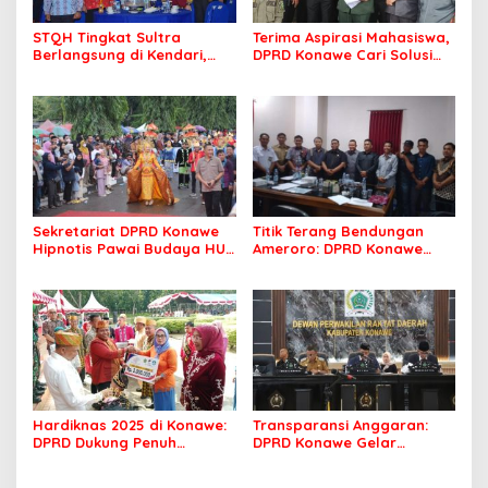
STQH Tingkat Sultra
Terima Aspirasi Mahasiswa,
Berlangsung di Kendari,
DPRD Konawe Cari Solusi
Wali Kota Sambut Gembira
Beasiswa CSR yang Tepat
dan Optimis
Sasaran
Sekretariat DPRD Konawe
Titik Terang Bendungan
Hipnotis Pawai Budaya HUT
Ameroro: DPRD Konawe
Ke-65 Konawe dengan Tari
Sukses Kawal Penyelesaian
Wulele Sanggula
Dampak Sosial
Hardiknas 2025 di Konawe:
Transparansi Anggaran:
DPRD Dukung Penuh
DPRD Konawe Gelar
Pendidikan, Guru
Paripurna Bahas LKPJ
Berprestasi Diberi
Pemkab 2024