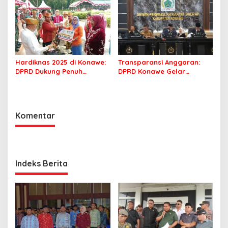
Hardiknas 2025 di Konawe:
Transparansi Anggaran:
DPRD Dukung Penuh
DPRD Konawe Gelar
Pendidikan, Guru
Paripurna Bahas LKPJ
Berprestasi Diberi
Pemkab 2024
Penghargaan
Komentar
Indeks Berita