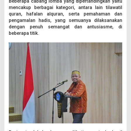
Beberapa cabang lomba yang dipertandingkan yaitu
o
mencakup berbagai kategori, antara lain tilawatil
a
s
quran, hafalan alquran, serta pemahaman dan
i
pengamalan hadis, yang semuanya dilaksanakan
a
dengan penuh semangat dan antusiasme, di
B
beberapa titik.
e
r
s
i
n
a
r
,
W
u
a
-
W
u
a
R
a
i
h