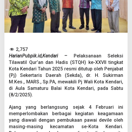
e
n
d
a
r
i
D
i
t
2,757
u
t
HarianPubpik.id,Kendari –
Pelaksanaan Seleksi
u
Tilawatil Qur’an dan Hadis (STQH) ke-XXVII tingkat
p
Kota Kendari Tahun 2025 resmi ditutup oleh Penjabat
,
(Pj) Sekertaris Daerah (Sekda), dr. H. Sukirman
P
u
M.Kes., MARS., Sp.PA, mewakili Pj Wali Kota Kendari,
u
di Aula Samaturu Balai Kota Kendari, pada Sabtu
w
(8/2/2025).
a
t
Ajang yang berlangsung sejak 4 Februari ini
u
d
memperlombakan berbagai kegiatan keagamaan
a
yang diawali dengan pembukaan pawai devile oleh
n
masing-masing kecamatan se-Kota Kendari.
P