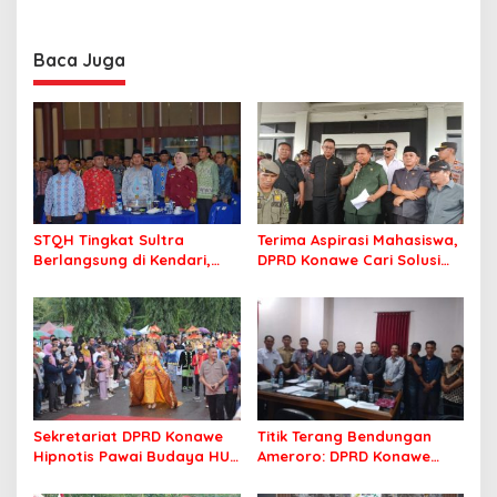
Minta Program Kerja Tepat
Tegaskan ASN Harus
Sasaran
Berintegritas dan
Profesional Layani
Baca Juga
Masyarakat
STQH Tingkat Sultra
Terima Aspirasi Mahasiswa,
Berlangsung di Kendari,
DPRD Konawe Cari Solusi
Wali Kota Sambut Gembira
Beasiswa CSR yang Tepat
dan Optimis
Sasaran
Sekretariat DPRD Konawe
Titik Terang Bendungan
Hipnotis Pawai Budaya HUT
Ameroro: DPRD Konawe
Ke-65 Konawe dengan Tari
Sukses Kawal Penyelesaian
Wulele Sanggula
Dampak Sosial