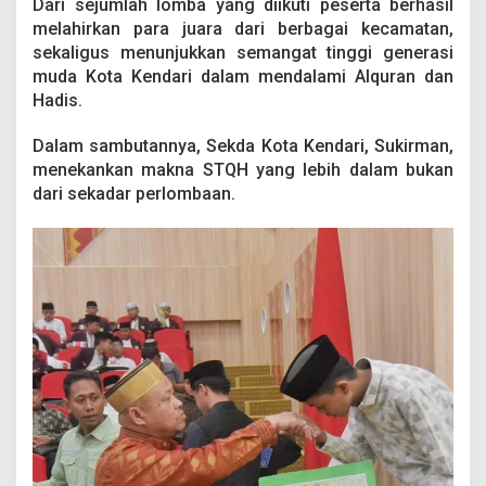
Dari sejumlah lomba yang diikuti peserta berhasil
J
melahirkan para juara dari berbagai kecamatan,
u
a
sekaligus menunjukkan semangat tinggi generasi
r
muda Kota Kendari dalam mendalami Alquran dan
a
Hadis.
U
m
Dalam sambutannya, Sekda Kota Kendari, Sukirman,
u
m
menekankan makna STQH yang lebih dalam bukan
dari sekadar perlombaan.