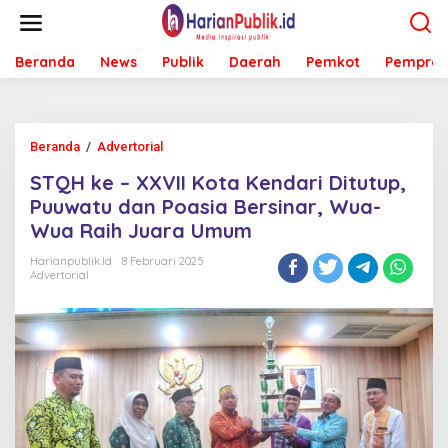
L
e
w
Beranda
News
Publik
Daerah
Pemkot
Pemprov
a
t
i
k
e
Beranda
/
Advertorial
S
k
T
o
STQH ke – XXVII Kota Kendari Ditutup,
Q
n
H
Puuwatu dan Poasia Bersinar, Wua-
t
k
e
Wua Raih Juara Umum
e
n
-
Harianpublik.id
8 Februari 2025
X
Advertorial
X
V
I
I
K
o
t
a
K