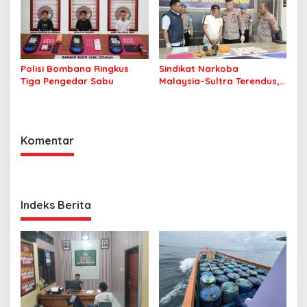
Polisi Bombana Ringkus
Sindikat Narkoba
Tiga Pengedar Sabu
Malaysia–Sultra Terendus,
Polisi Temukan Sabu yang
Dinungkus Buras
Komentar
Indeks Berita