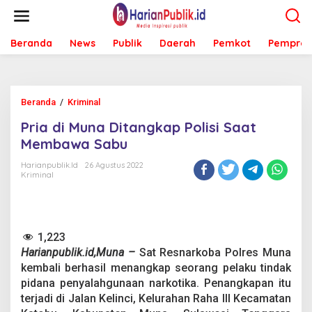
L
e
w
Beranda
News
Publik
Daerah
Pemkot
Pemprov
a
t
i
k
e
Beranda
/
Kriminal
P
k
r
o
Pria di Muna Ditangkap Polisi Saat
i
n
a
Membawa Sabu
t
d
e
i
Harianpublik.id
26 Agustus 2022
n
Kriminal
M
u
n
a
D
1,223
i
Harianpublik.id,Muna –
Sat Resnarkoba Polres Muna
t
a
kembali berhasil menangkap seorang pelaku tindak
n
pidana penyalahgunaan narkotika. Penangkapan itu
g
terjadi di Jalan Kelinci, Kelurahan Raha III Kecamatan
k