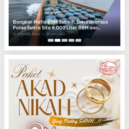
Bongkar Mafia BBM Subsidi, Ditreskrimsus
J
Polda Sultra Sita 8.000 Liter BBM dan
G
Ringkus 3 Tersangka
3
Di Kriminal, News
|
20 Juni 2026
Di