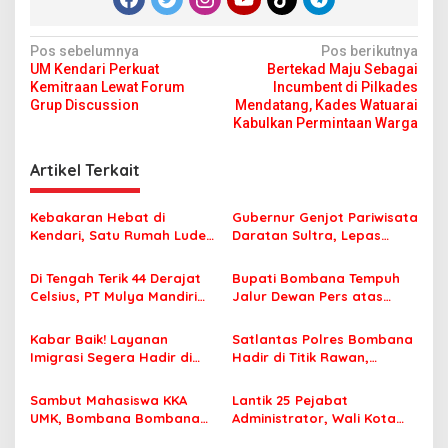
N
Pos sebelumnya
Pos berikutnya
UM Kendari Perkuat
Bertekad Maju Sebagai
a
Kemitraan Lewat Forum
Incumbent di Pilkades
v
Grup Discussion
Mendatang, Kades Watuarai
Kabulkan Permintaan Warga
i
g
Artikel Terkait
a
s
Kebakaran Hebat di
Gubernur Genjot Pariwisata
Kendari, Satu Rumah Ludes
Daratan Sultra, Lepas
i
Terbakar
Famtrip Overland Jelajahi
p
Tiga Kabupaten Unggulan
Di Tengah Terik 44 Derajat
Bupati Bombana Tempuh
Celsius, PT Mulya Mandiri
Jalur Dewan Pers atas
o
Travel Pastikan Seluruh
Pemberitaan Dugaan
s
Jamaah Tetap Sehat dan
Korupsi Jembatan Cirauci II
Kabar Baik! Layanan
Satlantas Polres Bombana
Nyaman Beribadah
Imigrasi Segera Hadir di
Hadir di Titik Rawan,
MPP Bombana, Warga Tak
Pastikan Pelajar Berangkat
Perlu Lagi ke Kendari
Sekolah dengan Aman
Sambut Mahasiswa KKA
Lantik 25 Pejabat
UMK, Bombana Bombana
Administrator, Wali Kota
Minta Program Kerja Tepat
Tegaskan ASN Harus