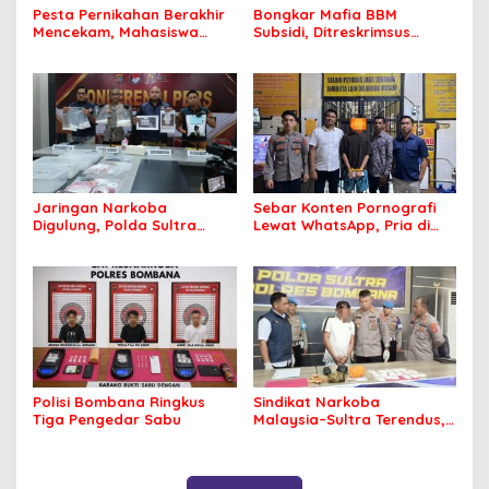
Pesta Pernikahan Berakhir
Bongkar Mafia BBM
Mencekam, Mahasiswa
Subsidi, Ditreskrimsus
Ditikam Badik Usai Cekcok
Polda Sultra Sita 8.000
saat Pesta Miras
Liter BBM dan Ringkus 3
Tersangka
Jaringan Narkoba
Sebar Konten Pornografi
Digulung, Polda Sultra
Lewat WhatsApp, Pria di
Gagalkan Edaran 3 Kg
Konawe Berakhir di Tangan
Sabu yang Mengincar 30
Polisi
Ribu Jiwa
Polisi Bombana Ringkus
Sindikat Narkoba
Tiga Pengedar Sabu
Malaysia–Sultra Terendus,
Polisi Temukan Sabu yang
Dinungkus Buras