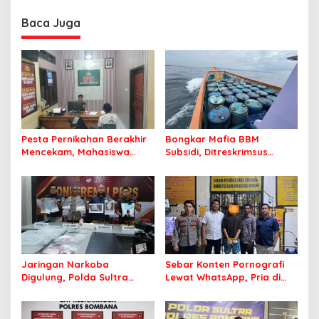
Sasaran
Berintegritas dan
Profesional Layani
Baca Juga
Masyarakat
Pesta Pernikahan Berakhir
Bongkar Mafia BBM
Mencekam, Mahasiswa
Subsidi, Ditreskrimsus
Ditikam Badik Usai Cekcok
Polda Sultra Sita 8.000
saat Pesta Miras
Liter BBM dan Ringkus 3
Tersangka
Jaringan Narkoba
Sebar Konten Pornografi
Digulung, Polda Sultra
Lewat WhatsApp, Pria di
Gagalkan Edaran 3 Kg
Konawe Berakhir di Tangan
Sabu yang Mengincar 30
Polisi
Ribu Jiwa