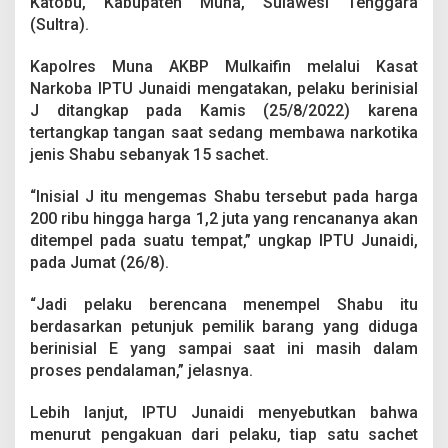
Katobu, Kabupaten Muna, Sulawesi Tenggara
a
(Sultra).
p
P
o
Kapolres Muna AKBP Mulkaifin melalui Kasat
l
Narkoba IPTU Junaidi mengatakan, pelaku berinisial
i
J ditangkap pada Kamis (25/8/2022) karena
s
tertangkap tangan saat sedang membawa narkotika
i
S
jenis Shabu sebanyak 15 sachet.
a
a
“Inisial J itu mengemas Shabu tersebut pada harga
t
200 ribu hingga harga 1,2 juta yang rencananya akan
M
ditempel pada suatu tempat,” ungkap IPTU Junaidi,
e
m
pada Jumat (26/8).
b
a
“Jadi pelaku berencana menempel Shabu itu
w
berdasarkan petunjuk pemilik barang yang diduga
a
berinisial E yang sampai saat ini masih dalam
S
a
proses pendalaman,” jelasnya.
b
u
Lebih lanjut, IPTU Junaidi menyebutkan bahwa
menurut pengakuan dari pelaku, tiap satu sachet