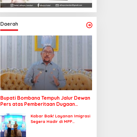
Daerah
Bupati Bombana Tempuh Jalur Dewan
Pers atas Pemberitaan Dugaan
Korupsi Jembatan Cirauci II
Kabar Baik! Layanan Imigrasi
Segera Hadir di MPP
Bombana, Warga Tak Perlu
Lagi ke Kendari