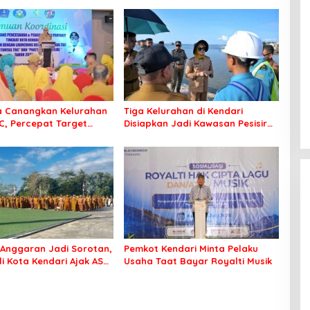
a Canangkan Kelurahan
Tiga Kelurahan di Kendari
C, Percepat Target
Disiapkan Jadi Kawasan Pesisir
Bebas Tuberkulosis
Modern
Anggaran Jadi Sorotan,
Pemkot Kendari Minta Pelaku
li Kota Kendari Ajak ASN
Usaha Taat Bayar Royalti Musik
 Jaga Kebersihan Kota