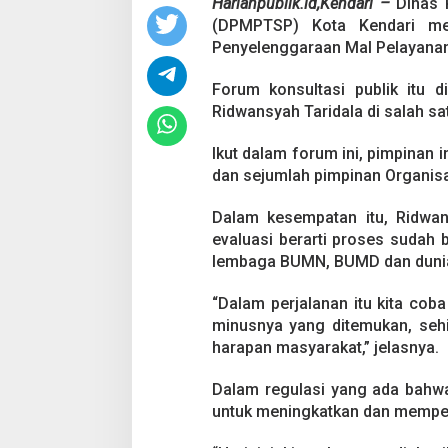
a
Harianpublik.id,Kendari –
Dinas 
n
(DPMPTSP) Kota Kendari men
M
Penyelenggaraan Mal Pelayanan 
a
l
Forum konsultasi publik itu d
P
e
Ridwansyah Taridala di salah sat
l
Pesta Pernikahan
a
Ikut dalam forum ini, pimpinan 
y
Mencekam, Mahas
dan sejumlah pimpinan Organis
a
Badik Usai Cekco
Di Kriminal
|
29 Juni 2
n
Miras
Dalam kesempatan itu, Ridwa
a
n
evaluasi berarti proses sudah b
P
lembaga BUMN, BUMD dan dunia 
u
b
“Dalam perjalanan itu kita cob
l
minusnya yang ditemukan, sehi
i
k
harapan masyarakat,” jelasnya.
Dalam regulasi yang ada bahw
untuk meningkatkan dan memperb