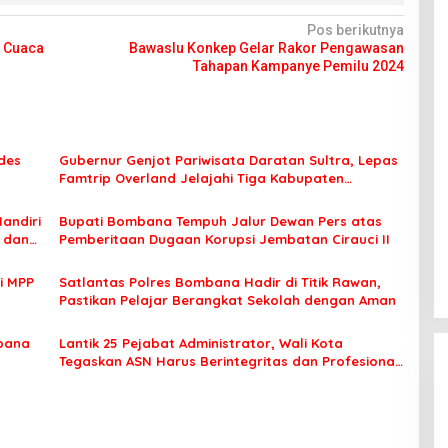
Pos berikutnya
 Cuaca
Bawaslu Konkep Gelar Rakor Pengawasan
Tahapan Kampanye Pemilu 2024
des
Gubernur Genjot Pariwisata Daratan Sultra, Lepas
Famtrip Overland Jelajahi Tiga Kabupaten
Unggulan
Mandiri
Bupati Bombana Tempuh Jalur Dewan Pers atas
t dan
Pemberitaan Dugaan Korupsi Jembatan Cirauci II
i MPP
Satlantas Polres Bombana Hadir di Titik Rawan,
Pastikan Pelajar Berangkat Sekolah dengan Aman
bana
Lantik 25 Pejabat Administrator, Wali Kota
Tegaskan ASN Harus Berintegritas dan Profesional
Layani Masyarakat