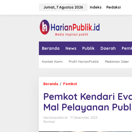
L
Jumat, 7 Agustus 2026
Indeks
Redaksi
e
w
a
tutup
t
i
k
e
k
Beranda
News
Publik
Daerah
Pem
o
n
t
Kontak Kami
Profil HarianPublik
Pedoman Siber
e
n
Beranda
/
Pemkot
P
e
Pemkot Kendari Ev
m
k
Mal Pelayanan Publ
o
t
K
Harianpublik.id
11 Desember 2023
e
Pemkot
n
d