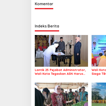
Komentar
Indeks Berita
Lantik 25 Pejabat Administrator,
Wali Kot
Wali Kota Tegaskan ASN Harus
Siaga TB
Berintegritas dan Profesional
Kendari 
Layani Masyarakat