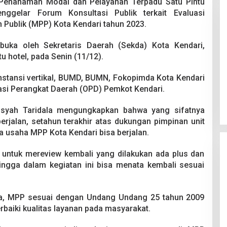
Penanaman Modal dan Pelayanan Terpadu Satu Pintu
ggelar Forum Konsultasi Publik terkait Evaluasi
Publik (MPP) Kota Kendari tahun 2023.
ibuka oleh Sekretaris Daerah (Sekda) Kota Kendari,
u hotel, pada Senin (11/12).
 Berakhir
Bongkar Mafia BBM Subsidi,
instansi vertikal, BUMD, BUMN, Fokopimda Kota Kendari
iswa Ditikam
Ditreskrimsus Polda Sultra Sita
asi Perangkat Daerah (OPD) Pemkot Kendari.
k saat Pesta
8.000 Liter BBM dan Ringkus 3
026
Di Kriminal, News
|
20 Juni 2026
Tersangka
nsyah Taridala mengungkapkan bahwa yang sifatnya
erjalan, setahun terakhir atas dukungan pimpinan unit
usaha MPP Kota Kendari bisa berjalan.
a untuk mereview kembali yang dilakukan ada plus dan
ngga dalam kegiatan ini bisa menata kembali sesuai
a, MPP sesuai dengan Undang Undang 25 tahun 2009
aiki kualitas layanan pada masyarakat.