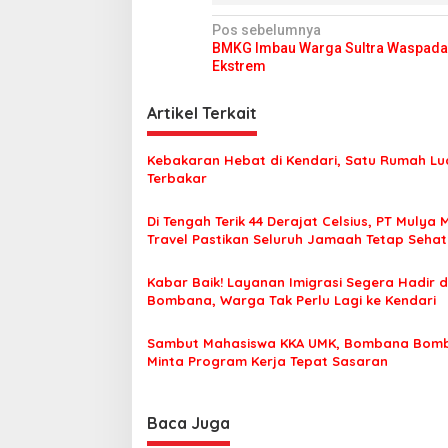
N
Pos sebelumnya
BMKG Imbau Warga Sultra Waspada
a
Ekstrem
v
i
Artikel Terkait
g
Kebakaran Hebat di Kendari, Satu Rumah Lu
a
Terbakar
s
Di Tengah Terik 44 Derajat Celsius, PT Mulya 
i
Travel Pastikan Seluruh Jamaah Tetap Seha
p
Nyaman Beribadah
o
Kabar Baik! Layanan Imigrasi Segera Hadir d
Bombana, Warga Tak Perlu Lagi ke Kendari
s
Sambut Mahasiswa KKA UMK, Bombana Bom
Minta Program Kerja Tepat Sasaran
Baca Juga