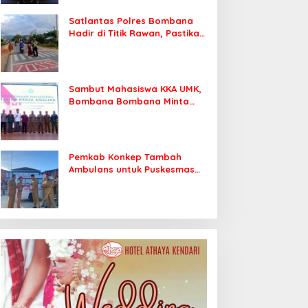
Satlantas Polres Bombana
Hadir di Titik Rawan, Pastikan
Pelajar Berangkat Sekolah
dengan Aman
Sambut Mahasiswa KKA UMK,
Bombana Bombana Minta
Program Kerja Tepat Sasaran
Pemkab Konkep Tambah
Ambulans untuk Puskesmas
Roko-Roko