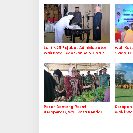
Lantik 25 Pejabat Administrator,
Wali Kot
Wali Kota Tegaskan ASN Harus
Siaga TB
Berintegritas dan Profesional
Kendari 
Layani Masyarakat
Pasar Banteng Resmi
Serapan 
Beroperasi, Wali Kota Kendari
Wakil Wa
Siapkan Pusat Ekonomi Baru
Bergerak